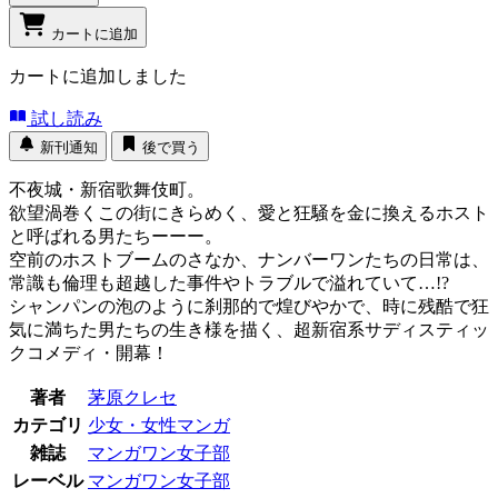
カートに追加
カートに追加しました
試し読み
新刊通知
後で買う
不夜城・新宿歌舞伎町。
欲望渦巻くこの街にきらめく、愛と狂騒を金に換えるホスト
と呼ばれる男たちーーー。
空前のホストブームのさなか、ナンバーワンたちの日常は、
常識も倫理も超越した事件やトラブルで溢れていて…!?
シャンパンの泡のように刹那的で煌びやかで、時に残酷で狂
気に満ちた男たちの生き様を描く、超新宿系サディスティッ
クコメディ・開幕！
著者
茅原クレセ
カテゴリ
少女・女性マンガ
雑誌
マンガワン女子部
レーベル
マンガワン女子部