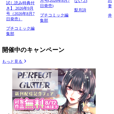
月号(2026年8月7
ない 23
恋
試し読み特典付
日発売)
妻
き】 2026年9月
梨月詩
号（2026年8月7
プチコミック編
井
日発売）
集部
プチコミック編
集部
開催中のキャンペーン
もっと見る