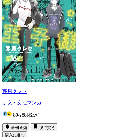
茅原クレセ
少女・女性マンガ
80
/
¥88
(税込)
新刊通知
後で買う
購入に進む