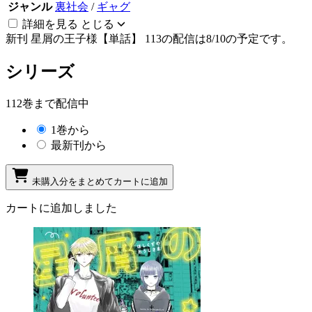
ジャンル
裏社会
/
ギャグ
詳細を見る
とじる
新刊
星屑の王子様【単話】 113の配信は8/10の予定です。
シリーズ
112巻まで配信中
1巻から
最新刊から
未購入分をまとめてカートに追加
カートに追加しました