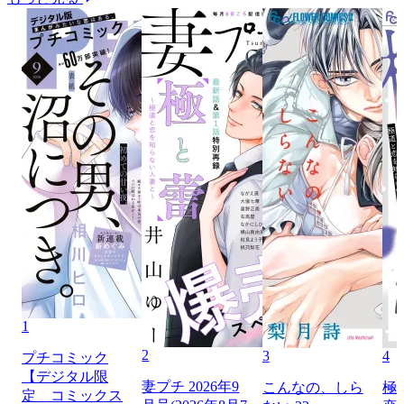
1
2
3
4
プチコミック
【デジタル限
妻プチ 2026年9
こんなの、しら
極
定 コミックス