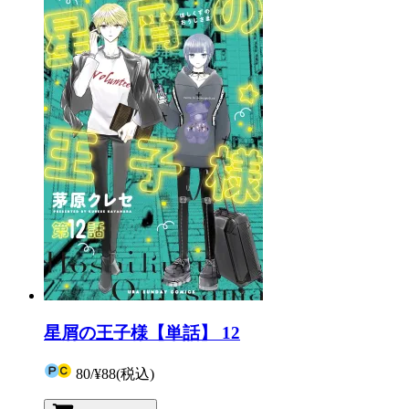
星屑の王子様【単話】 12
80
/
¥88
(税込)