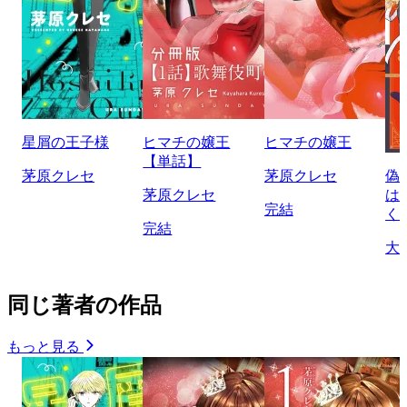
星屑の王子様
ヒマチの嬢王
ヒマチの嬢王
【単話】
茅原クレセ
茅原クレセ
偽
茅原クレセ
は
完結
く
完結
大
同じ著者の作品
もっと見る