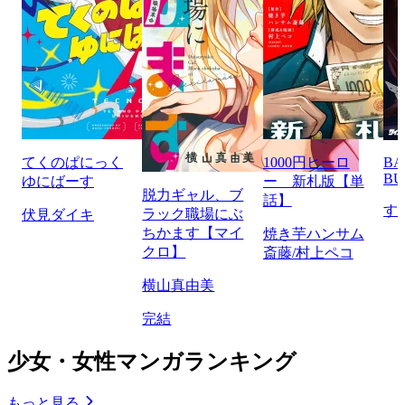
てくのぱにっく
1000円ヒーロ
BA
BU
ゆにばーす
ー 新札版【単
脱力ギャル、ブ
話】
す
ラック職場にぶ
伏見ダイキ
ちかます【マイ
焼き芋ハンサム
クロ】
斎藤/村上ペコ
横山真由美
完結
少女・女性マンガランキング
もっと見る