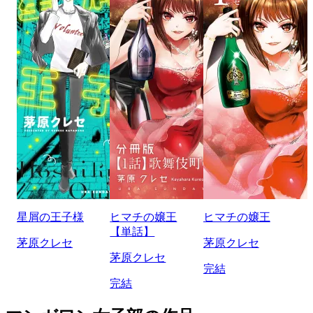
星屑の王子様
ヒマチの嬢王
ヒマチの嬢王
【単話】
茅原クレセ
茅原クレセ
茅原クレセ
完結
完結