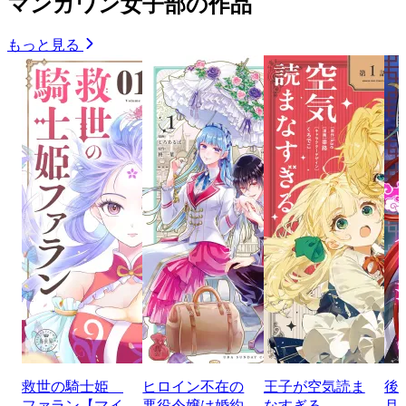
マンガワン女子部の作品
もっと見る
救世の騎士姫
ヒロイン不在の
王子が空気読ま
後
ファラン【マイ
悪役令嬢は婚約
なすぎる
月