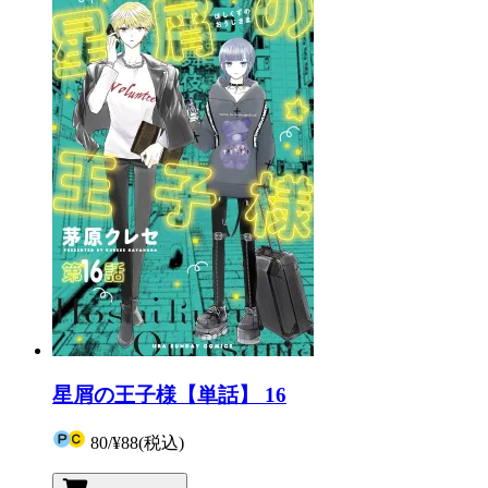
星屑の王子様【単話】 16
80
/
¥88
(税込)