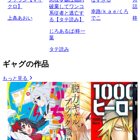
クロ】
破棄してワンコ
話
幸路/ｋａｅ/くろ
系従者と逃亡す
上条あおい
でこ
柊
る【タテ読み】
じろあるば/柊一
葉
タテ読み
ギャグの作品
もっと見る