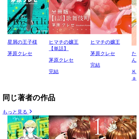
星屑の王子様
ヒマチの嬢王
ヒマチの嬢王
【単話】
茅原クレセ
茅原クレセ
た
茅原クレセ
ん
完結
完結
Ｋ
ａ
同じ著者の作品
もっと見る