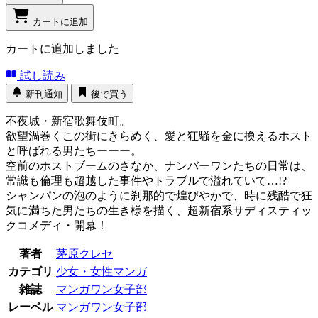
カートに追加
カートに追加しました
試し読み
新刊通知
後で買う
不夜城・新宿歌舞伎町。
欲望渦巻くこの街にきらめく、愛と狂騒を金に換えるホスト
と呼ばれる男たちーーー。
空前のホストブームのさなか、ナンバーワンたちの日常は、
常識も倫理も超越した事件やトラブルで溢れていて…!?
シャンパンの泡のように刹那的で煌びやかで、時に残酷で狂
気に満ちた男たちの生き様を描く、超新宿系サディスティッ
クコメディ・開幕！
著者
茅原クレセ
カテゴリ
少女・女性マンガ
雑誌
マンガワン女子部
レーベル
マンガワン女子部