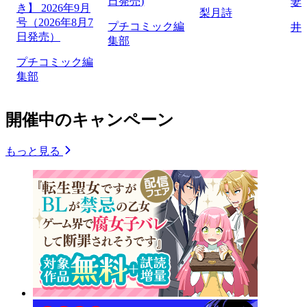
日発売)
妻
き】 2026年9月
梨月詩
号（2026年8月7
プチコミック編
井
日発売）
集部
プチコミック編
集部
開催中のキャンペーン
もっと見る