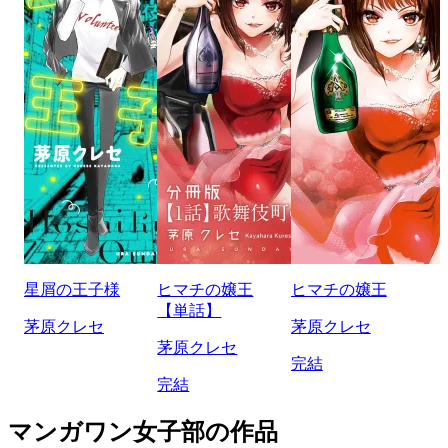
星屑の王子様
ヒマチの嬢王
ヒマチの嬢王
【単話】
茅原クレセ
茅原クレセ
茅原クレセ
完結
完結
マンガワン女子部の作品