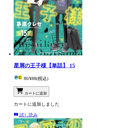
星屑の王子様【単話】 15
80
/
¥88
(税込)
カートに追加
カートに追加しました
試し読み