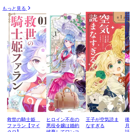
もっと見る
救世の騎士姫
ヒロイン不在の
王子が空気読ま
後
ファラン【マイ
悪役令嬢は婚約
なすぎる
月
クロ】
破棄してワンコ
話