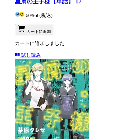
星屑の王子様【単話】 17
60
/
¥66
(税込)
カートに追加
カートに追加しました
試し読み