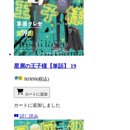
星屑の王子様【単話】 19
90
/
¥99
(税込)
カートに追加
カートに追加しました
試し読み