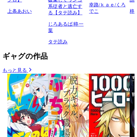
幸路/ｋａｅ/くろ
系従者と逃亡す
上条あおい
でこ
柊
る【タテ読み】
じろあるば/柊一
葉
タテ読み
ギャグの作品
もっと見る