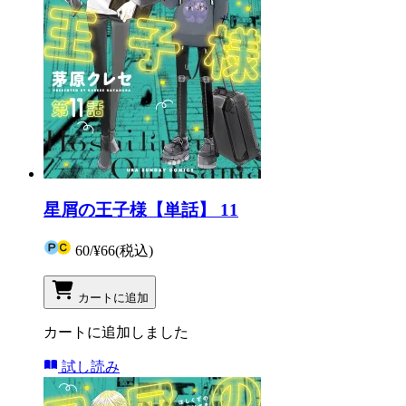
星屑の王子様【単話】 11
60
/
¥66
(税込)
カートに追加
カートに追加しました
試し読み