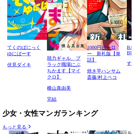
てくのぱにっく
1000円ヒーロ
BA
BU
ゆにばーす
ー 新札版【単
脱力ギャル、ブ
話】
す
ラック職場にぶ
伏見ダイキ
ちかます【マイ
焼き芋ハンサム
クロ】
斎藤/村上ペコ
横山真由美
完結
少女・女性マンガランキング
もっと見る