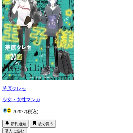
茅原クレセ
少女・女性マンガ
70
/
¥77
(税込)
新刊通知
後で買う
購入に進む