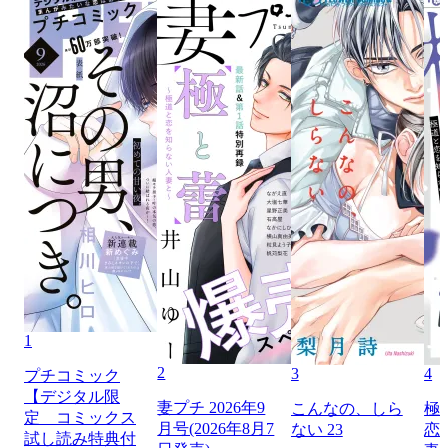
1
2
3
4
プチコミック
【デジタル限
妻プチ 2026年9
こんなの、しら
極
定 コミックス
月号(2026年8月7
ない 23
恋
試し読み特典付