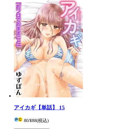
アイカギ【単話】 15
80
/
¥88
(税込)