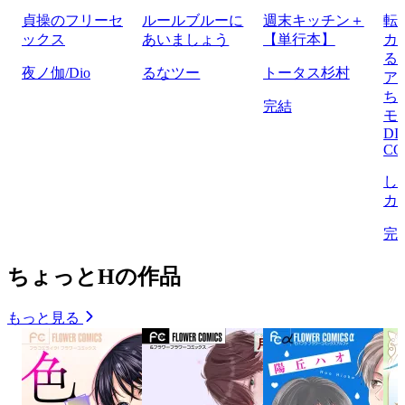
貞操のフリーセ
ルールブルーに
週末キッチン＋
転
ックス
あいましょう
【単行本】
カ
る
夜ノ伽/Dio
るなツー
トータス杉村
ア
ち
完結
モ
DI
CO
し
カ
完
ちょっとHの作品
もっと見る