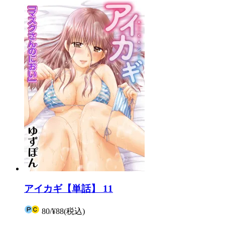
アイカギ【単話】 11
80
/
¥88
(税込)