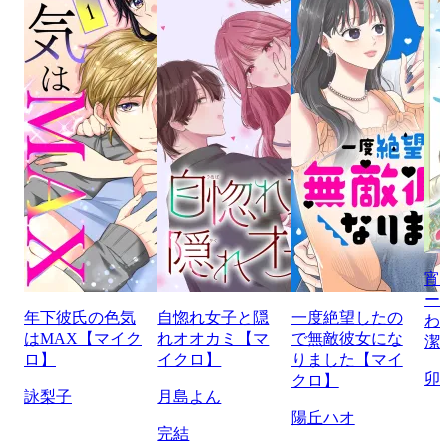
宵
ー
年下彼氏の色気
自惚れ女子と隠
一度絶望したの
わ
はMAX【マイク
れオオカミ【マ
で無敵彼女にな
潔
ロ】
イクロ】
りました【マイ
卯
クロ】
詠梨子
月島よん
陽丘ハオ
完結