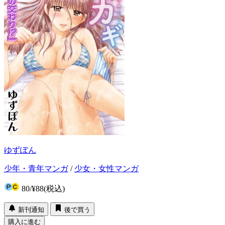
ゆずぽん
少年・青年マンガ
/
少女・女性マンガ
80
/
¥88
(税込)
新刊通知
後で買う
購入に進む