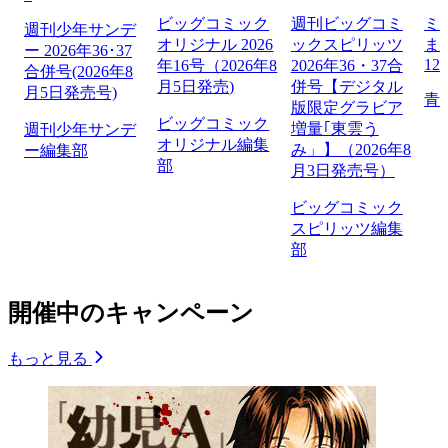
ビッグコミック
週刊ビッグコミ
ミ
週刊少年サンデ
オリジナル 2026
ックスピリッツ
ま
ー 2026年36･37
12
年16号（2026年8
2026年36・37合
合併号(2026年8
月5日発売)
併号【デジタル
月5日発売号)
青
版限定グラビア
ビッグコミック
増量｢東雲う
週刊少年サンデ
オリジナル編集
み」】（2026年8
ー編集部
部
月3日発売号）
ビッグコミック
スピリッツ編集
部
開催中のキャンペーン
もっと見る