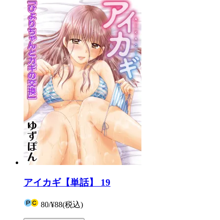
アイカギ【単話】 19
80
/
¥88
(税込)