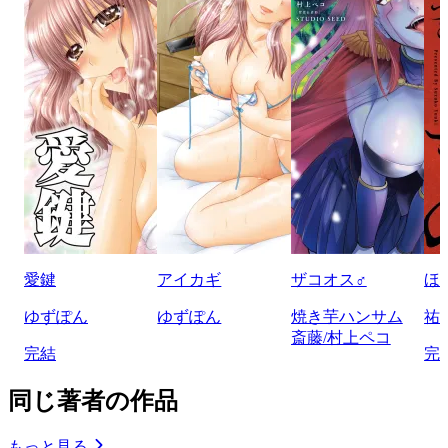
愛鍵
アイカギ
ザコオス♂
ほ
ゆずぽん
ゆずぽん
焼き芋ハンサム
祐
斎藤/村上ペコ
完結
完
同じ著者の作品
もっと見る