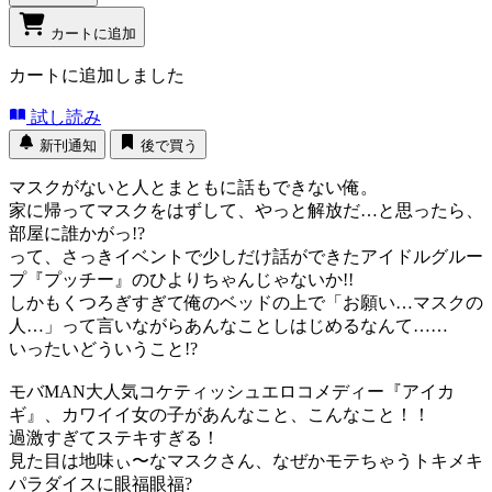
カートに追加
カートに追加しました
試し読み
新刊通知
後で買う
マスクがないと人とまともに話もできない俺。
家に帰ってマスクをはずして、やっと解放だ…と思ったら、
部屋に誰かがっ!?
って、さっきイベントで少しだけ話ができたアイドルグルー
プ『プッチー』のひよりちゃんじゃないか!!
しかもくつろぎすぎて俺のベッドの上で「お願い…マスクの
人…」って言いながらあんなことしはじめるなんて……
いったいどういうこと!?
モバMAN大人気コケティッシュエロコメディー『アイカ
ギ』、カワイイ女の子があんなこと、こんなこと！！
過激すぎてステキすぎる！
見た目は地味ぃ〜なマスクさん、なぜかモテちゃうトキメキ
パラダイスに眼福眼福?