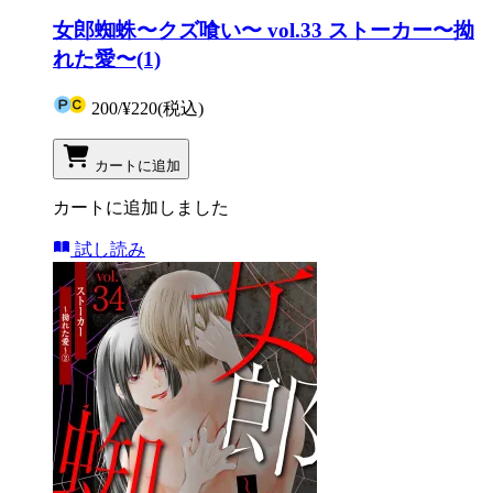
女郎蜘蛛〜クズ喰い〜 vol.33 ストーカー〜拗
れた愛〜(1)
200
/
¥220
(税込)
カートに追加
カートに追加しました
試し読み