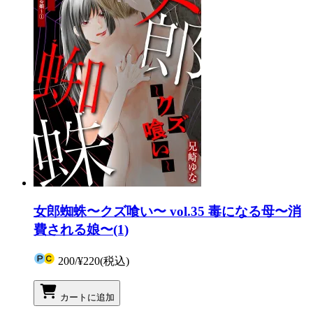
女郎蜘蛛〜クズ喰い〜 vol.35 毒になる母〜消
費される娘〜(1)
200
/
¥220
(税込)
カートに追加