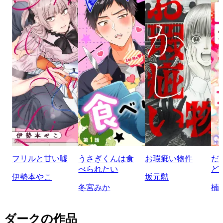
フリルと甘い嘘
うさぎくんは食
お瑕疵い物件
だ
べられたい
ど
伊勢本やこ
坂元勲
冬宮みか
楠
ダークの作品