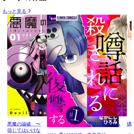
もっと見る
悪魔の論破 〜
噂話に殺される
燐
信じてはいけな