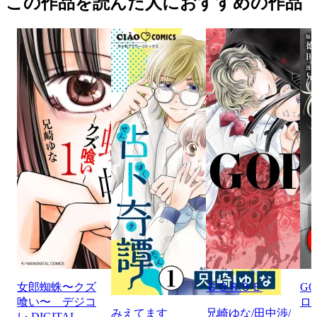
この作品を読んだ人におすすめの作品
女郎蜘蛛〜クズ
ＧＯＲＳＥ
G
喰い〜 デジコ
ロ
みえてます
兄崎ゆな/田中渉/
レ DIGITAL