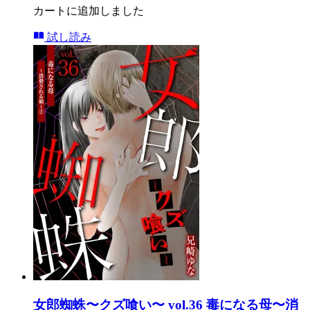
カートに追加しました
試し読み
女郎蜘蛛〜クズ喰い〜 vol.36 毒になる母〜消