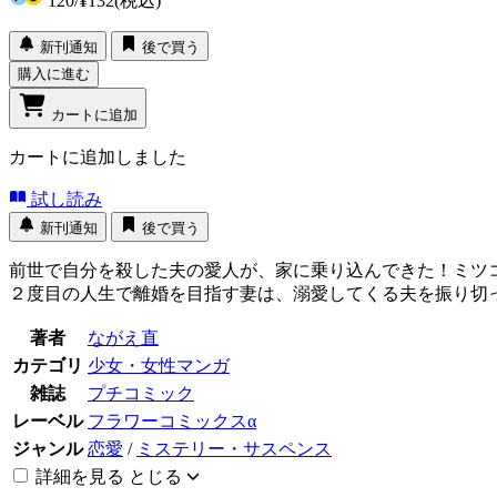
120
/
¥132
(税込)
新刊通知
後で買う
購入に進む
カートに追加
カートに追加しました
試し読み
新刊通知
後で買う
前世で自分を殺した夫の愛人が、家に乗り込んできた！ミツ
２度目の人生で離婚を目指す妻は、溺愛してくる夫を振り切
著者
ながえ直
カテゴリ
少女・女性マンガ
雑誌
プチコミック
レーベル
フラワーコミックスα
ジャンル
恋愛
/
ミステリー・サスペンス
詳細を見る
とじる