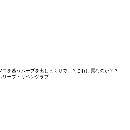
ツコを慕うムーブを出しまくりで…？これは罠なのか？？
ムリープ・リベンジラブ！