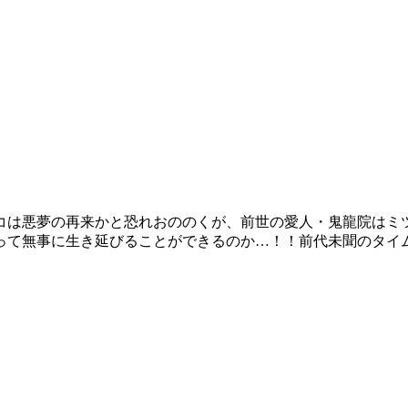
コは悪夢の再来かと恐れおののくが、前世の愛人・鬼龍院はミ
って無事に生き延びることができるのか…！！前代未聞のタイ