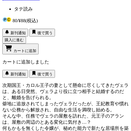
タテ読み
80
/
¥88
(税込)
新刊通知
後で買う
購入に進む
カートに追加
カートに追加しました
新刊通知
後で買う
次期国王・カロル王子の妻として懸命に尽くしてきたヴェラ
は、ある日突然、ヴェラより役に立つ相手と結婚するのだ
と、離婚を告げられる。
僻地に追放されてしまったヴェラだったが、王妃教育や慣れ
ない公務から解放され、自由な生活を満喫し始める。
そんな中、任務でヴェラの屋敷を訪れた、元王子のアラン
は、屋敷の周辺のとある変化に気付き…？
何もかもを無くした令嬢が、秘めた能力で新たな居場所を築