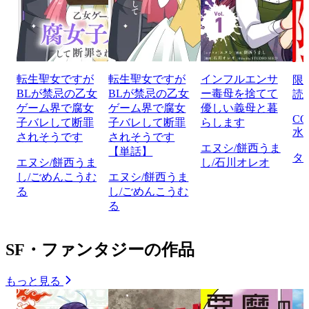
転生聖女ですが
転生聖女ですが
インフルエンサ
限
BLが禁忌の乙女
BLが禁忌の乙女
ー毒母を捨てて
読
ゲーム界で腐女
ゲーム界で腐女
優しい義母と暮
CO
子バレして断罪
子バレして断罪
らします
水
されそうです
されそうです
エヌシ/餅西うま
【単話】
タ
エヌシ/餅西うま
し/石川オレオ
し/ごめんこうむ
エヌシ/餅西うま
る
し/ごめんこうむ
る
SF・ファンタジーの作品
もっと見る