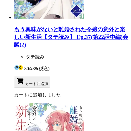
もう興味がないと離婚された令嬢の意外と楽
しい新生活【タテ読み】 Ep.37(第22話中編)会
談(2)
タテ読み
80
/
¥88
(税込)
カートに追加
カートに追加しました