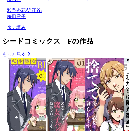
和泉杏花/近江谷/
桜田霊子
タテ読み
シードコミックス Fの作品
もっと見る