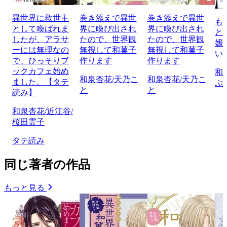
異世界に救世主
巻き添えで異世
巻き添えで異世
も
として喚ばれま
界に喚び出され
界に喚び出され
と
したが、アラサ
たので、世界観
たので、世界観
嬢
ーには無理なの
無視して和菓子
無視して和菓子
い
で、ひっそりブ
作ります
作ります
ックカフェ始め
和
和泉杏花/天乃こ
和泉杏花/天乃こ
ました。【タテ
ぶ
と
と
読み】
和泉杏花/近江谷/
桜田霊子
タテ読み
同じ著者の作品
もっと見る