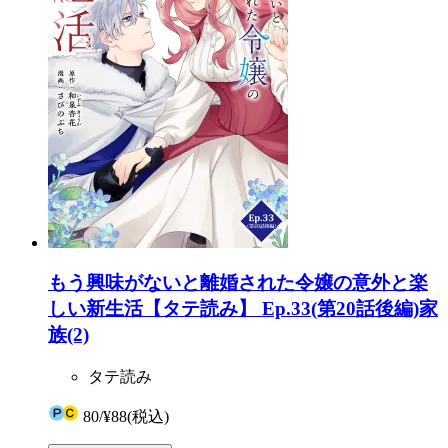
もう興味がないと離婚された令嬢の意外と楽
しい新生活【タテ読み】 Ep.33(第20話後編)家
族(2)
タテ読み
80
/
¥88
(税込)