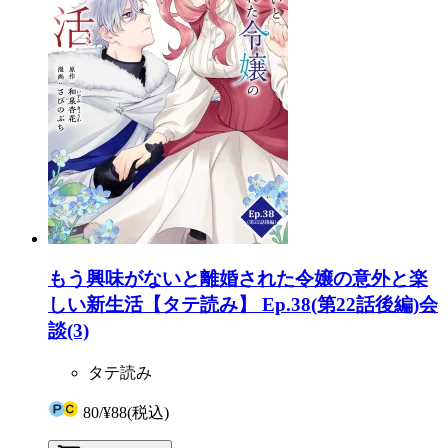
もう興味がないと離婚された令嬢の意外と楽
しい新生活【タテ読み】 Ep.38(第22話後編)会
談(3)
タテ読み
80
/
¥88
(税込)