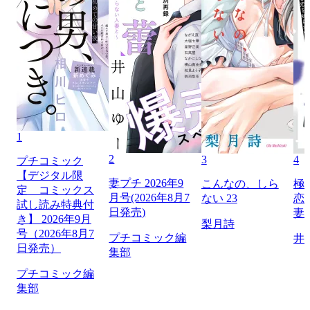
1
2
3
4
プチコミック
【デジタル限
妻プチ 2026年9
こんなの、しら
極
定 コミックス
月号(2026年8月7
ない 23
恋
試し読み特典付
日発売)
妻
き】 2026年9月
梨月詩
号（2026年8月7
プチコミック編
井
日発売）
集部
プチコミック編
集部