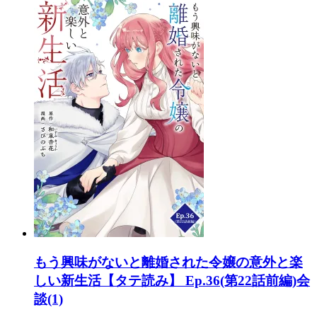
もう興味がないと離婚された令嬢の意外と楽
しい新生活【タテ読み】 Ep.36(第22話前編)会
談(1)