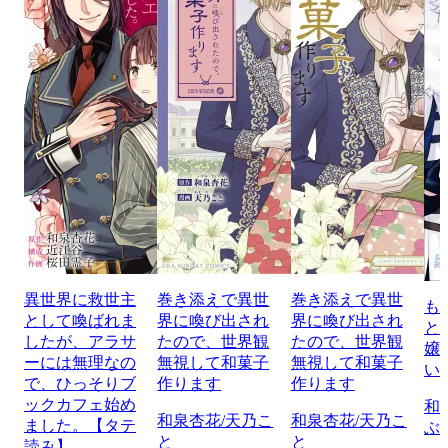
異世界に救世主
巻き添えで異世
巻き添えで異世
も
として喚ばれま
界に喚び出され
界に喚び出され
と
したが、アラサ
たので、世界観
たので、世界観
嬢
ーには無理なの
無視して和菓子
無視して和菓子
い
で、ひっそりブ
作ります
作ります
ックカフェ始め
和
和泉杏花/天乃こ
和泉杏花/天乃こ
ました。【タテ
ぶ
と
と
読み】