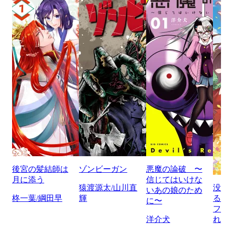
後宮の髪結師は
ゾンビーガン
悪魔の論破 〜
月に添う
信じてはいけな
猿渡源太/山川直
没
いあの娘のため
柊一葉/綱田早
輝
る
に〜
フ
洋介犬
れ