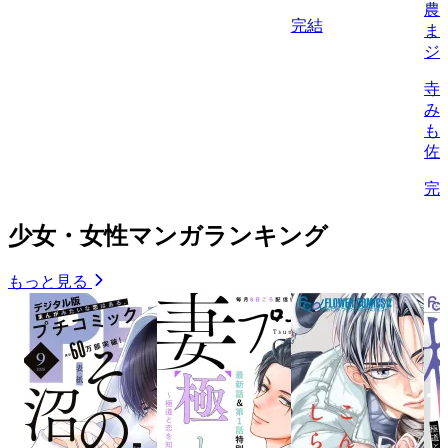
農
完結
ま
ジ
寺
み
も
佐
完
少女・女性マンガランキング
もっと見る