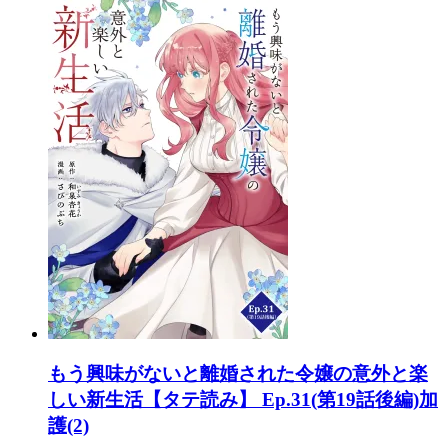
もう興味がないと離婚された令嬢の意外と楽
しい新生活【タテ読み】 Ep.31(第19話後編)加
護(2)