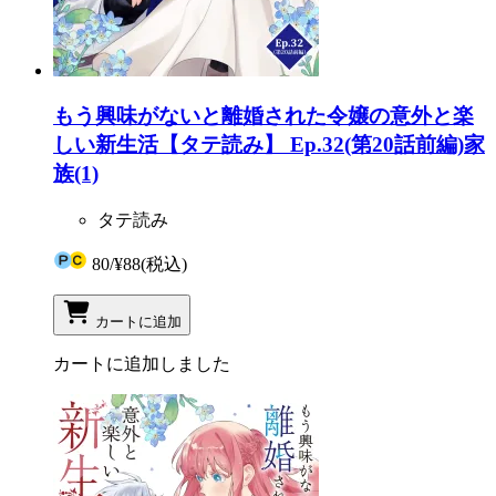
もう興味がないと離婚された令嬢の意外と楽
しい新生活【タテ読み】 Ep.32(第20話前編)家
族(1)
タテ読み
80
/
¥88
(税込)
カートに追加
カートに追加しました