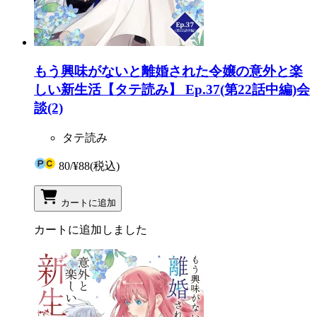
もう興味がないと離婚された令嬢の意外と楽
しい新生活【タテ読み】 Ep.37(第22話中編)会
談(2)
タテ読み
80
/
¥88
(税込)
カートに追加
カートに追加しました