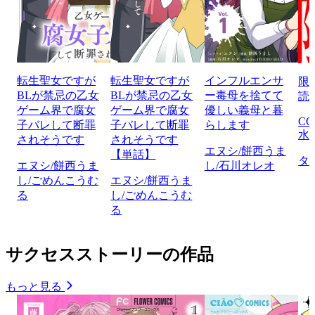
転生聖女ですが
転生聖女ですが
インフルエンサ
限
BLが禁忌の乙女
BLが禁忌の乙女
ー毒母を捨てて
読
ゲーム界で腐女
ゲーム界で腐女
優しい義母と暮
CO
子バレして断罪
子バレして断罪
らします
水
されそうです
されそうです
エヌシ/餅西うま
【単話】
タ
エヌシ/餅西うま
し/石川オレオ
し/ごめんこうむ
エヌシ/餅西うま
る
し/ごめんこうむ
る
サクセスストーリーの作品
もっと見る