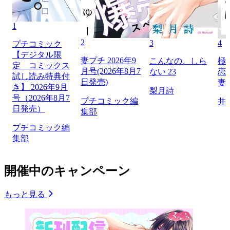
1
2
3
4
プチコミック
【デジタル限
妻プチ 2026年9
こんなの、しら
極
定 コミックス
月号(2026年8月7
ない 23
恋
試し読み特典付
日発売)
妻
き】 2026年9月
梨月詩
号（2026年8月7
プチコミック編
井
日発売）
集部
プチコミック編
集部
開催中のキャンペーン
もっと見る