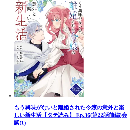
もう興味がないと離婚された令嬢の意外と楽
しい新生活【タテ読み】 Ep.36(第22話前編)会
談(1)