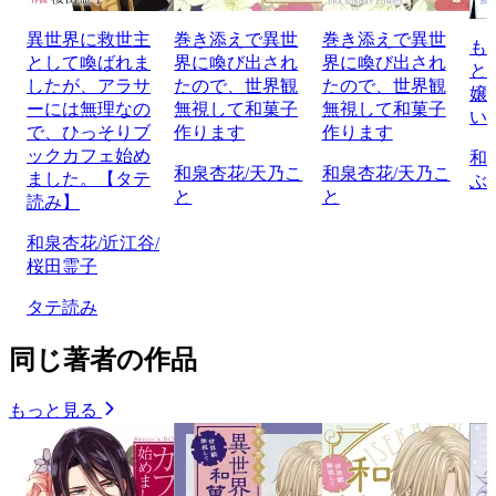
異世界に救世主
巻き添えで異世
巻き添えで異世
も
として喚ばれま
界に喚び出され
界に喚び出され
と
したが、アラサ
たので、世界観
たので、世界観
嬢
ーには無理なの
無視して和菓子
無視して和菓子
い
で、ひっそりブ
作ります
作ります
ックカフェ始め
和
和泉杏花/天乃こ
和泉杏花/天乃こ
ました。【タテ
ぶ
と
と
読み】
和泉杏花/近江谷/
桜田霊子
タテ読み
同じ著者の作品
もっと見る