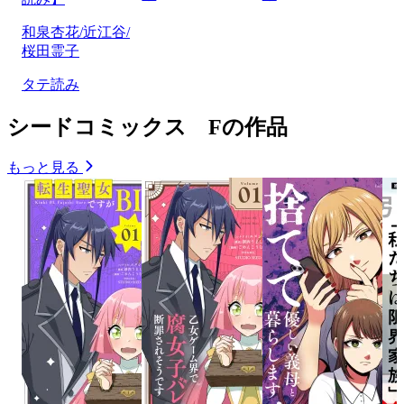
和泉杏花/近江谷/
桜田霊子
タテ読み
シードコミックス Fの作品
もっと見る