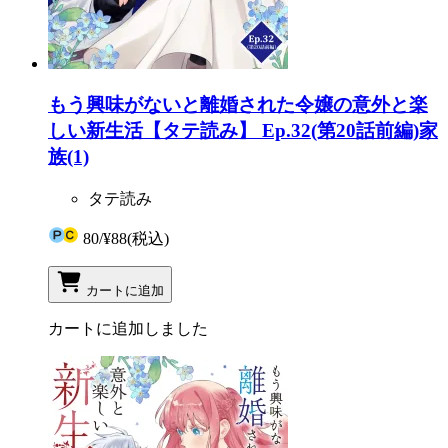
もう興味がないと離婚された令嬢の意外と楽
しい新生活【タテ読み】 Ep.32(第20話前編)家
族(1)
タテ読み
80
/
¥88
(税込)
カートに追加
カートに追加しました