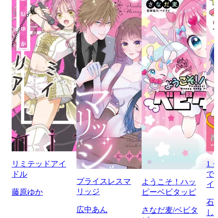
リミテッドアイ
1
ドル
で
プライスレスマ
ようこそ！ハッ
イ
リッジ
藤原ゆか
ピーベビタッピ
石
広中あん
さなだ麦/ベビタ
し