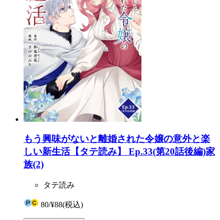
もう興味がないと離婚された令嬢の意外と楽
しい新生活【タテ読み】 Ep.33(第20話後編)家
族(2)
タテ読み
80
/
¥88
(税込)