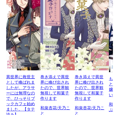
異世界に救世主
巻き添えで異世
巻き添えで異世
も
として喚ばれま
界に喚び出され
界に喚び出され
と
したが、アラサ
たので、世界観
たので、世界観
嬢
ーには無理なの
無視して和菓子
無視して和菓子
い
で、ひっそりブ
作ります
作ります
ックカフェ始め
和
和泉杏花/天乃こ
和泉杏花/天乃こ
ました。【タテ
ぶ
と
と
読み】