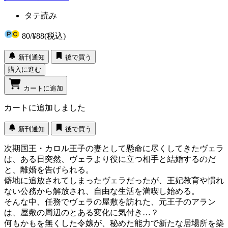
タテ読み
80
/
¥88
(税込)
新刊通知
後で買う
購入に進む
カートに追加
カートに追加しました
新刊通知
後で買う
次期国王・カロル王子の妻として懸命に尽くしてきたヴェラ
は、ある日突然、ヴェラより役に立つ相手と結婚するのだ
と、離婚を告げられる。
僻地に追放されてしまったヴェラだったが、王妃教育や慣れ
ない公務から解放され、自由な生活を満喫し始める。
そんな中、任務でヴェラの屋敷を訪れた、元王子のアラン
は、屋敷の周辺のとある変化に気付き…？
何もかもを無くした令嬢が、秘めた能力で新たな居場所を築