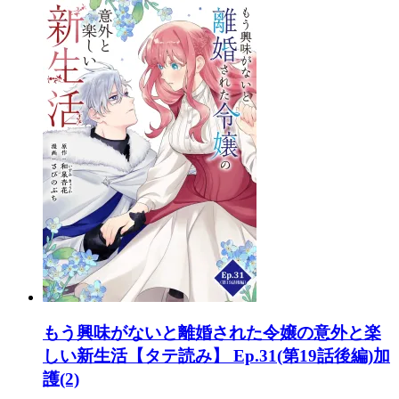
もう興味がないと離婚された令嬢の意外と楽
しい新生活【タテ読み】 Ep.31(第19話後編)加
護(2)