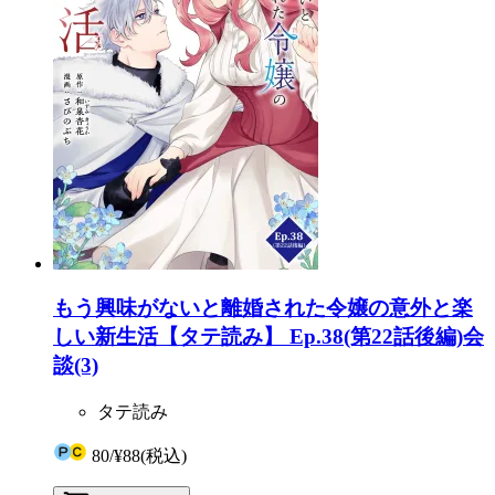
もう興味がないと離婚された令嬢の意外と楽
しい新生活【タテ読み】 Ep.38(第22話後編)会
談(3)
タテ読み
80
/
¥88
(税込)