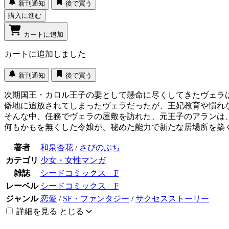
新刊通知
後で買う
購入に進む
カートに追加
カートに追加しました
新刊通知
後で買う
次期国王・カロル王子の妻として懸命に尽くしてきたヴェラ
僻地に追放されてしまったヴェラだったが、王妃教育や慣れ
そんな中、任務でヴェラの屋敷を訪れた、元王子のアランは
何もかもを無くした令嬢が、秘めた能力で新たな居場所を築
著者
和泉杏花
/
さびのぶち
カテゴリ
少女・女性マンガ
雑誌
シードコミックス F
レーベル
シードコミックス F
ジャンル
恋愛
/
SF・ファンタジー
/
サクセスストーリー
詳細を見る
とじる