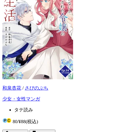
和泉杏花
/
さびのぶち
少女・女性マンガ
タテ読み
80
/
¥88
(税込)