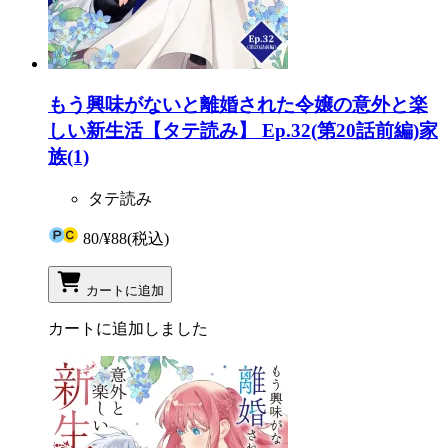
もう興味がないと離婚された令嬢の意外と楽
しい新生活【タテ読み】 Ep.32(第20話前編)家
族(1)
タテ読み
80
/
¥88
(税込)
カートに追加
カートに追加しました