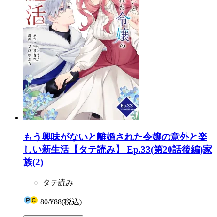
もう興味がないと離婚された令嬢の意外と楽
しい新生活【タテ読み】 Ep.33(第20話後編)家
族(2)
タテ読み
80
/
¥88
(税込)