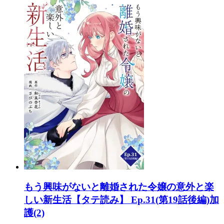
もう興味がないと離婚された令嬢の意外と楽
しい新生活【タテ読み】 Ep.31(第19話後編)加
護(2)