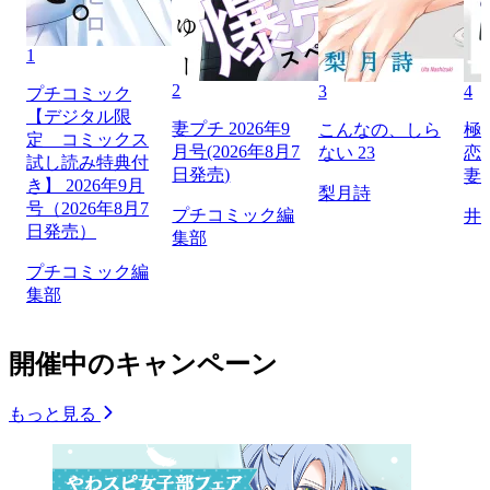
1
2
3
4
プチコミック
【デジタル限
妻プチ 2026年9
こんなの、しら
極
定 コミックス
月号(2026年8月7
ない 23
恋
試し読み特典付
日発売)
妻
き】 2026年9月
梨月詩
号（2026年8月7
プチコミック編
井
日発売）
集部
プチコミック編
集部
開催中のキャンペーン
もっと見る