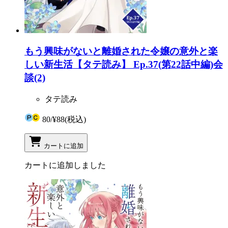
もう興味がないと離婚された令嬢の意外と楽
しい新生活【タテ読み】 Ep.37(第22話中編)会
談(2)
タテ読み
80
/
¥88
(税込)
カートに追加
カートに追加しました