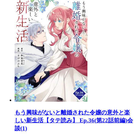
もう興味がないと離婚された令嬢の意外と楽
しい新生活【タテ読み】 Ep.36(第22話前編)会
談(1)