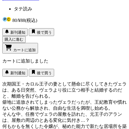
タテ読み
80
/
¥88
(税込)
新刊通知
後で買う
購入に進む
カートに追加
カートに追加しました
新刊通知
後で買う
次期国王・カロル王子の妻として懸命に尽くしてきたヴェラ
は、ある日突然、ヴェラより役に立つ相手と結婚するのだ
と、離婚を告げられる。
僻地に追放されてしまったヴェラだったが、王妃教育や慣れ
ない公務から解放され、自由な生活を満喫し始める。
そんな中、任務でヴェラの屋敷を訪れた、元王子のアラン
は、屋敷の周辺のとある変化に気付き…？
何もかもを無くした令嬢が、秘めた能力で新たな居場所を築