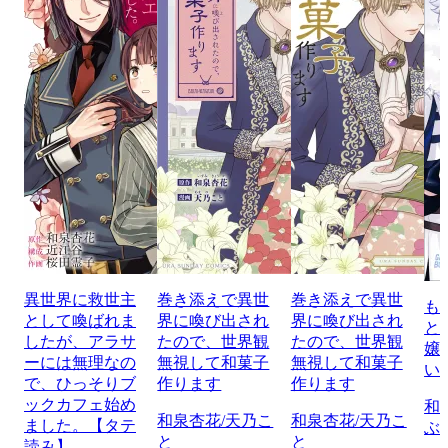
異世界に救世主
巻き添えで異世
巻き添えで異世
も
として喚ばれま
界に喚び出され
界に喚び出され
と
したが、アラサ
たので、世界観
たので、世界観
嬢
ーには無理なの
無視して和菓子
無視して和菓子
い
で、ひっそりブ
作ります
作ります
ックカフェ始め
和
和泉杏花/天乃こ
和泉杏花/天乃こ
ました。【タテ
ぶ
と
と
読み】