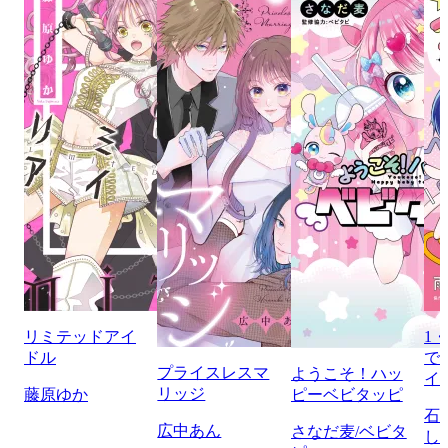
リミテッドアイ
1
ドル
で
プライスレスマ
ようこそ！ハッ
イ
リッジ
藤原ゆか
ピーベビタッピ
石
広中あん
さなだ麦/ベビタ
し