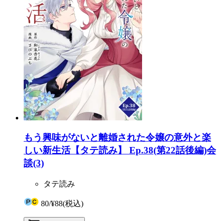
もう興味がないと離婚された令嬢の意外と楽
しい新生活【タテ読み】 Ep.38(第22話後編)会
談(3)
タテ読み
80
/
¥88
(税込)