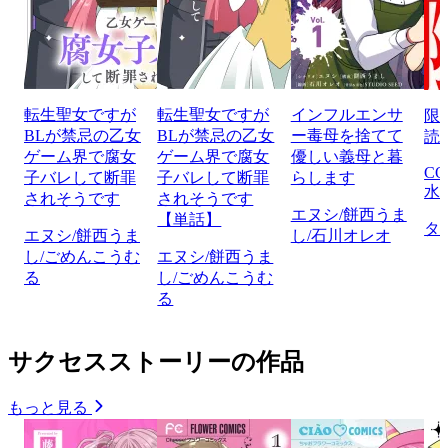
転生聖女ですが
転生聖女ですが
インフルエンサ
限
BLが禁忌の乙女
BLが禁忌の乙女
ー毒母を捨てて
読
ゲーム界で腐女
ゲーム界で腐女
優しい義母と暮
CO
子バレして断罪
子バレして断罪
らします
水
されそうです
されそうです
エヌシ/餅西うま
【単話】
タ
エヌシ/餅西うま
し/石川オレオ
し/ごめんこうむ
エヌシ/餅西うま
る
し/ごめんこうむ
る
サクセスストーリーの作品
もっと見る