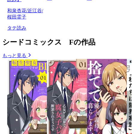
和泉杏花/近江谷/
桜田霊子
タテ読み
シードコミックス Fの作品
もっと見る