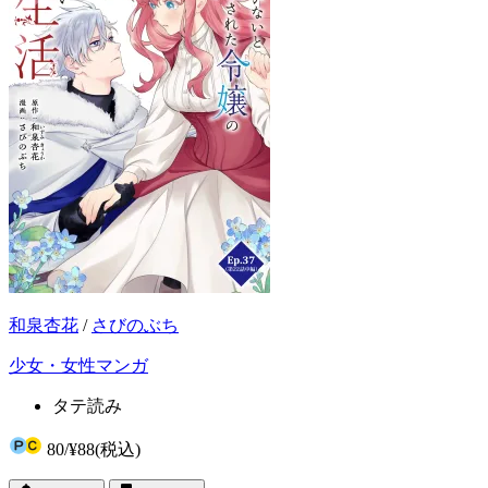
和泉杏花
/
さびのぶち
少女・女性マンガ
タテ読み
80
/
¥88
(税込)