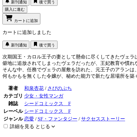
新刊通知
後で買う
購入に進む
カートに追加
カートに追加しました
新刊通知
後で買う
次期国王・カロル王子の妻として懸命に尽くしてきたヴェラ
僻地に追放されてしまったヴェラだったが、王妃教育や慣れ
そんな中、任務でヴェラの屋敷を訪れた、元王子のアランは
何もかもを無くした令嬢が、秘めた能力で新たな居場所を築
著者
和泉杏花
/
さびのぶち
カテゴリ
少女・女性マンガ
雑誌
シードコミックス F
レーベル
シードコミックス F
ジャンル
恋愛
/
SF・ファンタジー
/
サクセスストーリー
詳細を見る
とじる