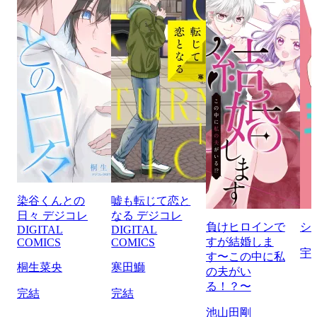
染谷くんとの
嘘も転じて恋と
日々 デジコレ
なる デジコレ
負けヒロインで
シ
DIGITAL
DIGITAL
すが結婚しま
COMICS
COMICS
宇
す〜この中に私
桐生菜央
寒田鰤
の夫がい
る！？〜
完結
完結
池山田剛