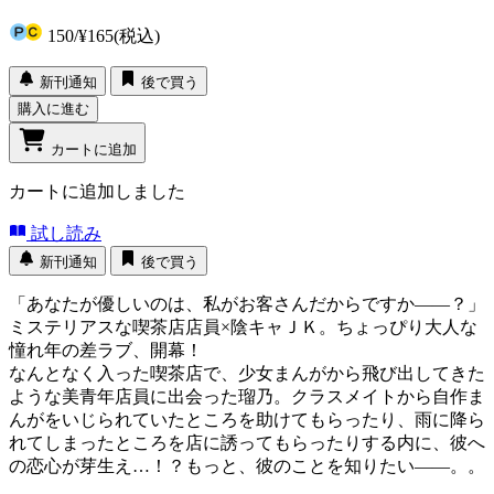
150
/
¥165
(税込)
新刊通知
後で買う
購入に進む
カートに追加
カートに追加しました
試し読み
新刊通知
後で買う
「あなたが優しいのは、私がお客さんだからですか――？」
ミステリアスな喫茶店店員×陰キャＪＫ。ちょっぴり大人な
憧れ年の差ラブ、開幕！
なんとなく入った喫茶店で、少女まんがから飛び出してきた
ような美青年店員に出会った瑠乃。クラスメイトから自作ま
んがをいじられていたところを助けてもらったり、雨に降ら
れてしまったところを店に誘ってもらったりする内に、彼へ
の恋心が芽生え…！？もっと、彼のことを知りたい――。。