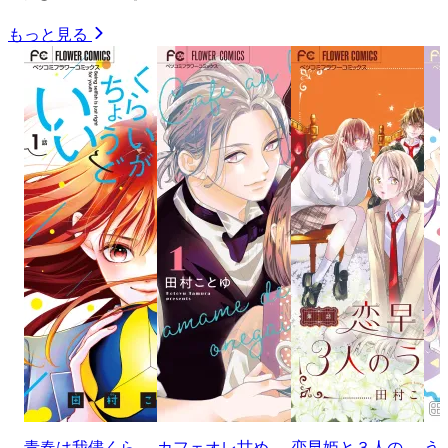
もっと見る
青春は我儘くら
カフェオレ甘め
恋早姫と３人の
う