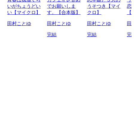
いがちょうどい
でお願いしま
うそつき【マイ
恋
い【マイクロ】
す。【合本版】
クロ】
【
田村ことゆ
田村ことゆ
田村ことゆ
田
完結
完結
完