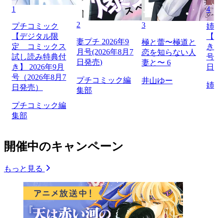
1
4
2
3
プチコミック
姉
【デジタル限
【
妻プチ 2026年9
極と蕾〜極道と
定 コミックス
き】
月号(2026年8月7
恋を知らない人
試し読み特典付
号（
日発売)
妻と〜 6
き】 2026年9月
日
号（2026年8月7
プチコミック編
井山ゆー
姉
日発売）
集部
プチコミック編
集部
開催中のキャンペーン
もっと見る