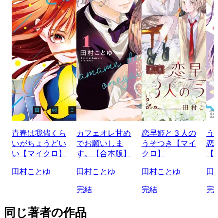
青春は我儘くら
カフェオレ甘め
恋早姫と３人の
う
いがちょうどい
でお願いしま
うそつき【マイ
恋
い【マイクロ】
す。【合本版】
クロ】
【
田村ことゆ
田村ことゆ
田村ことゆ
田
完結
完結
完
同じ著者の作品