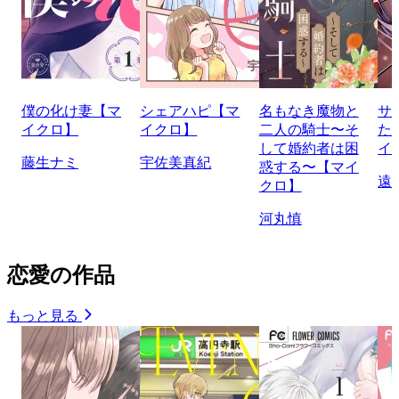
僕の化け妻【マ
シェアハピ【マ
名もなき魔物と
サ
イクロ】
イクロ】
二人の騎士〜そ
た
して婚約者は困
イ
藤生ナミ
宇佐美真紀
惑する〜【マイ
遠
クロ】
河丸慎
恋愛の作品
もっと見る