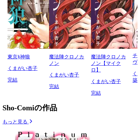
チ
東京§神狼
魔法陣クロノカ
魔法陣クロノカ
ヴ
ノン
ノン【マイク
くまがい杏子
ロ】
く
くまがい杏子
完結
築
くまがい杏子
完結
完結
Sho-Comiの作品
もっと見る