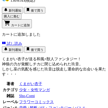
130
/
¥143
(税込)
新刊通知
後で買う
購入に進む
カートに追加
カートに追加しました
試し読み
新刊通知
後で買う
くまがい杏子が送る和風×獣人ファンタジー！
神狼の力が覚醒しチカに閉じ込められた玖音。
しかし巫の気配を感じた玖音は脱走し運命的な出会いを果た
す・・・
著者
くまがい杏子
カテゴリ
少女・女性マンガ
雑誌
Sho-Comi
レーベル
フラワーコミックス
ジャンル
恋愛
/
禁断
/
SF・ファンタジー
/
バトル