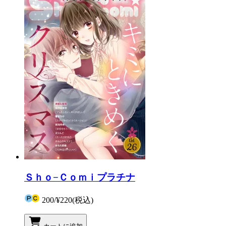
Ｓｈｏ−Ｃｏｍｉプラチナ
200
/
¥220
(税込)