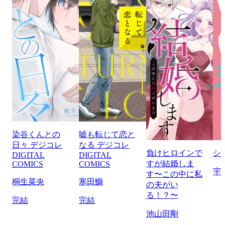
染谷くんとの
嘘も転じて恋と
日々 デジコレ
なる デジコレ
負けヒロインで
シ
DIGITAL
DIGITAL
すが結婚しま
COMICS
COMICS
宇
す〜この中に私
桐生菜央
寒田鰤
の夫がい
る！？〜
完結
完結
池山田剛