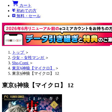
カート
初めての方
無料・セール
トップ
＞
少女・女性マンガ
＞
Sho-Comi
＞
東京§神狼【マイクロ】
＞
東京§神狼【マイクロ】 12
東京§神狼【マイクロ】 12