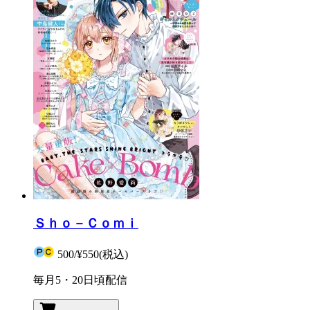
Ｓｈｏ－Ｃｏｍｉ
500
/
¥550
(税込)
毎月5・20日頃配信