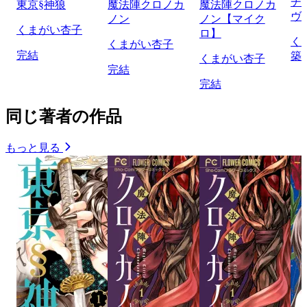
チ
東京§神狼
魔法陣クロノカ
魔法陣クロノカ
ヴ
ノン
ノン【マイク
くまがい杏子
ロ】
く
くまがい杏子
完結
築
くまがい杏子
完結
完結
同じ著者の作品
もっと見る