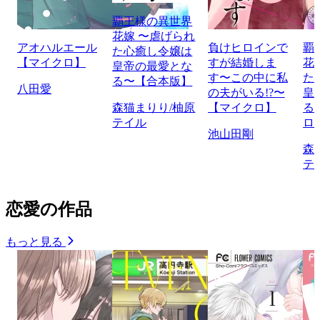
覇王様の異世界
花嫁 〜虐げられ
アオハルエール
負けヒロインで
覇
た心癒し令嬢は
【マイクロ】
すが結婚しま
花
皇帝の最愛とな
す〜この中に私
た
る〜【合本版】
八田愛
の夫がいる!?〜
皇
森猫まりり/柚原
【マイクロ】
る
テイル
ロ
池山田剛
森
テ
恋愛の作品
もっと見る