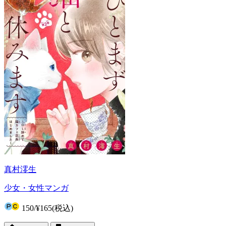
真村澪生
少女・女性マンガ
150
/
¥165
(税込)