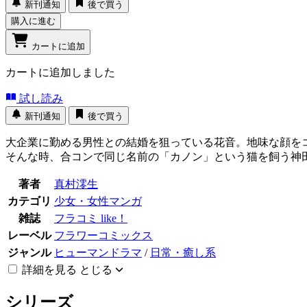
新刊通知
後で買う
購入に進む
カートに追加
カートに追加しました
試し読み
新刊通知
後で買う
大企業に勤める男性との結婚を狙っている花音。地味な顔を
そんな時、合コンで同じ名前の「カノン」という猫を飼う神田
著者
真村澪生
カテゴリ
少女・女性マンガ
雑誌
フラコミ like！
レーベル
フラワーコミックス
ジャンル
ヒューマンドラマ
/
日常・癒し系
詳細を見る
とじる
シリーズ