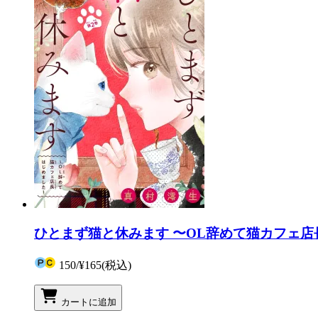
ひとまず猫と休みます 〜OL辞めて猫カフェ店
150
/
¥165
(税込)
カートに追加