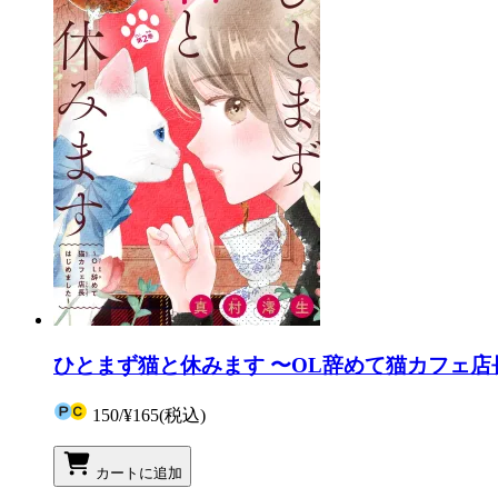
ひとまず猫と休みます 〜OL辞めて猫カフェ店
150
/
¥165
(税込)
カートに追加