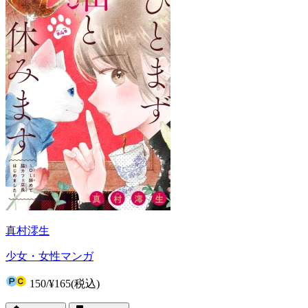
真村澪生
少女・女性マンガ
150
/
¥165
(税込)