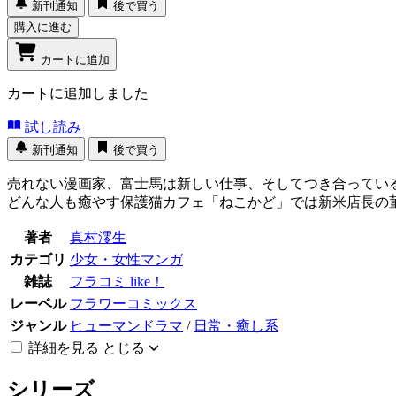
新刊通知
後で買う
購入に進む
カートに追加
カートに追加しました
試し読み
新刊通知
後で買う
売れない漫画家、富士馬は新しい仕事、そしてつき合っている
どんな人も癒やす保護猫カフェ「ねこかど」では新米店長の菫
著者
真村澪生
カテゴリ
少女・女性マンガ
雑誌
フラコミ like！
レーベル
フラワーコミックス
ジャンル
ヒューマンドラマ
/
日常・癒し系
詳細を見る
とじる
シリーズ