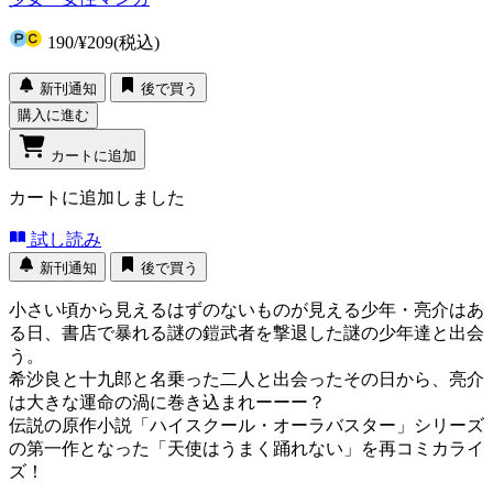
190
/
¥209
(税込)
新刊通知
後で買う
購入に進む
カートに追加
カートに追加しました
試し読み
新刊通知
後で買う
小さい頃から見えるはずのないものが見える少年・亮介はあ
る日、書店で暴れる謎の鎧武者を撃退した謎の少年達と出会
う。
希沙良と十九郎と名乗った二人と出会ったその日から、亮介
は大きな運命の渦に巻き込まれーーー？
伝説の原作小説「ハイスクール・オーラバスター」シリーズ
の第一作となった「天使はうまく踊れない」を再コミカライ
ズ！