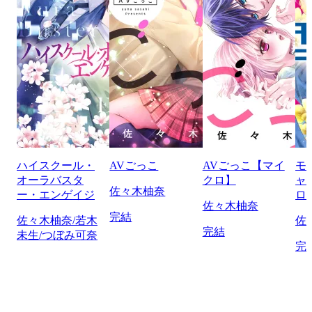
ハイスクール・
AVごっこ
AVごっこ【マイ
モ
オーラバスタ
クロ】
ャ
佐々木柚奈
ー・エンゲイジ
ロ
佐々木柚奈
完結
佐々木柚奈/若木
佐
完結
未生/つぼみ可奈
完