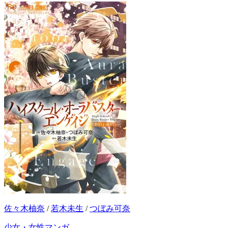
佐々木柚奈
/
若木未生
/
つぼみ可奈
少女・女性マンガ