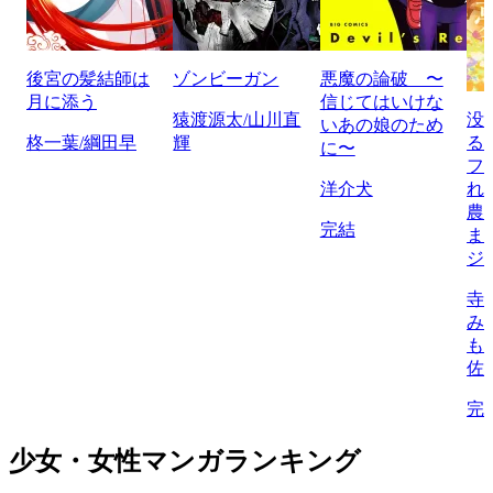
後宮の髪結師は
ゾンビーガン
悪魔の論破 〜
月に添う
信じてはいけな
猿渡源太/山川直
没
いあの娘のため
柊一葉/綱田早
輝
る
に〜
フ
洋介犬
れ
農
完結
ま
ジ
寺
み
も
佐
完
少女・女性マンガランキング