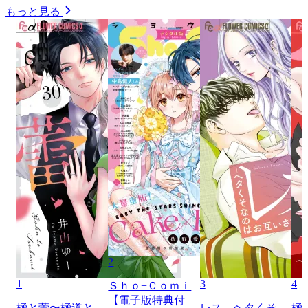
もっと見る
2
1
3
4
Ｓｈｏ−Ｃｏｍｉ
【電子版特典付
極と蕾〜極道と
レス―ヘタくそ
極