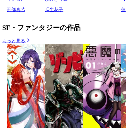
刑部真芯
瓜生花子
蓮
SF・ファンタジーの作品
もっと見る