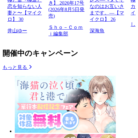
き】 2026年17号
恋を知らない人
なのはお互いさ
カ
(2026年8月5日発
妻と〜【マイク
まです。―【マ
イ
売)
ロ】 30
イクロ】 26
し
Ｓｈｏ－Ｃｏｍ
井山ゆー
深海魚
ｉ編集部
開催中のキャンペーン
もっと見る