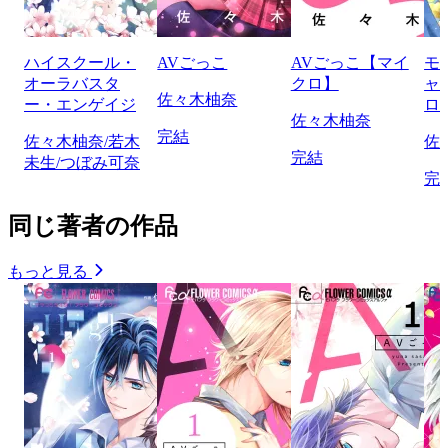
ハイスクール・
AVごっこ
AVごっこ【マイ
モ
オーラバスタ
クロ】
ャ
佐々木柚奈
ー・エンゲイジ
ロ
佐々木柚奈
完結
佐々木柚奈/若木
佐
完結
未生/つぼみ可奈
完
同じ著者の作品
もっと見る