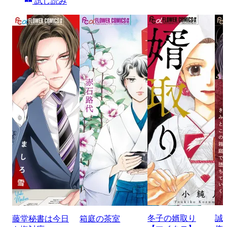
試し読み
冬子の婿取り
誠
藤堂秘書は今日
箱庭の茶室