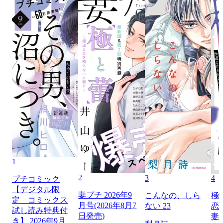
1
2
3
4
プチコミック
【デジタル限
妻プチ 2026年9
こんなの、しら
極
定 コミックス
月号(2026年8月7
ない 23
恋
試し読み特典付
日発売)
妻
き】 2026年9月