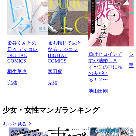
染谷くんとの
嘘も転じて恋と
日々 デジコレ
なる デジコレ
負けヒロインで
シ
DIGITAL
DIGITAL
すが結婚しま
COMICS
COMICS
宇
す〜この中に私
桐生菜央
寒田鰤
の夫がい
る！？〜
完結
完結
池山田剛
少女・女性マンガランキング
もっと見る