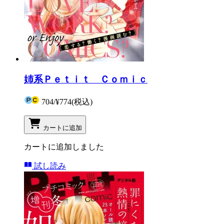
姉系Ｐｅｔｉｔ Ｃｏｍｉｃ
704
/
¥774
(税込)
カートに追加
カートに追加しました
試し読み