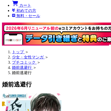
カート
初めての方
無料・セール
トップ
＞
少女・女性マンガ
＞
プチコミック
＞
婚前逃避行
＞
婚前逃避行
婚前逃避行