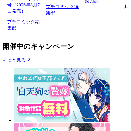
梨月詩
号（2026年8月7
プチコミック編
井
日発売）
集部
プチコミック編
集部
開催中のキャンペーン
もっと見る