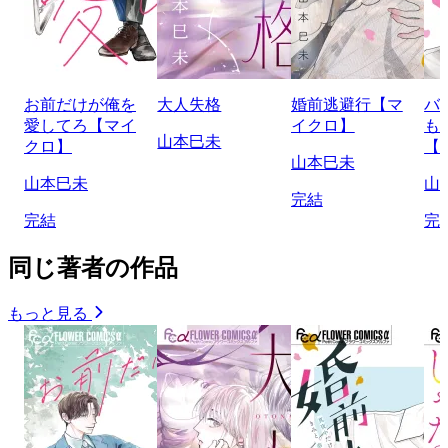
お前だけが俺を
大人失格
婚前逃避行【マ
バ
愛してろ【マイ
イクロ】
も
山本巳未
クロ】
【
山本巳未
山本巳未
山
完結
完結
完
同じ著者の作品
もっと見る