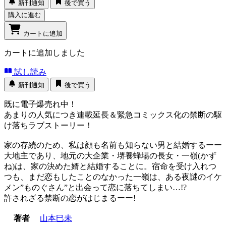
新刊通知
後で買う
購入に進む
カートに追加
カートに追加しました
試し読み
新刊通知
後で買う
既に電子爆売れ中！
あまりの人気につき連載延長＆緊急コミックス化の禁断の駆
け落ちラブストーリー！
家の存続のため、私は顔も名前も知らない男と結婚するーー
大地主であり、地元の大企業・堺養蜂場の長女・一嶺(かず
ね)は、家の決めた婿と結婚することに。宿命を受け入れつ
つも、まだ恋もしたことのなかった一嶺は、ある夜謎のイケ
メン”ものぐさん”と出会って恋に落ちてしまい…!?
許されざる禁断の恋がはじまるーー!
著者
山本巳未