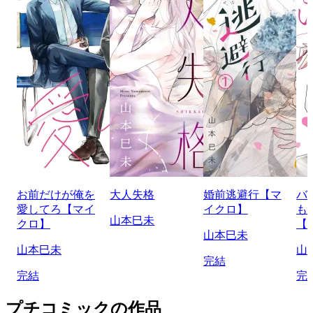
お前だけが俺を
大人失格
婚前逃避行【マ
バ
愛してろ【マイ
イクロ】
も
山本巳未
クロ】
【
山本巳未
山本巳未
山
完結
完結
完
プチコミックの作品