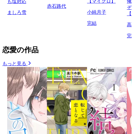
【マイクロ】
俺
も塩対応
赤石路代
ぞ
小純月子
ましろ雪
【
完結
高
完
恋愛の作品
もっと見る