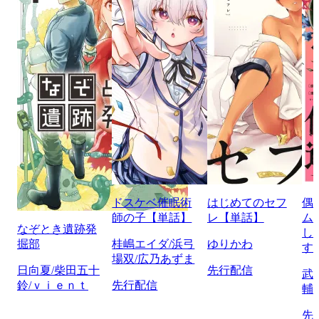
ドスケベ催眠術
はじめてのセフ
偶
師の子【単話】
レ【単話】
ム
なぞとき遺跡発
し
掘部
桂嶋エイダ/浜弓
ゆりかわ
す
場双/広乃あずま
日向夏/柴田五十
先行配信
武
鈴/ｖｉｅｎｔ
先行配信
輔
先