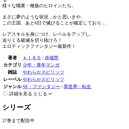
様々な職業・種族のヒロインたち。
まさに夢のような状況…かと思いきや、
この王国、あと6日で滅びることが確定しており…
レアスキルを身につけ、レベルをアップし、
迫りくる破滅を切り抜けろ！
エロティックファンタジー最新作！
著者
ｋｔ６０
/
赤城慧
カテゴリ
少年・青年マンガ
雑誌
やわらかスピリッツ
レーベル
やわらかスピリッツ
ジャンル
SF・ファンタジー
/
異世界・転生
詳細を見る
とじる
シリーズ
27巻まで配信中