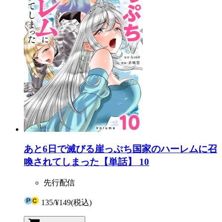
あと6日で滅びる崖っぷち国家のハーレムに召
喚されてしまった【単話】 10
先行配信
135
/
¥149
(税込)