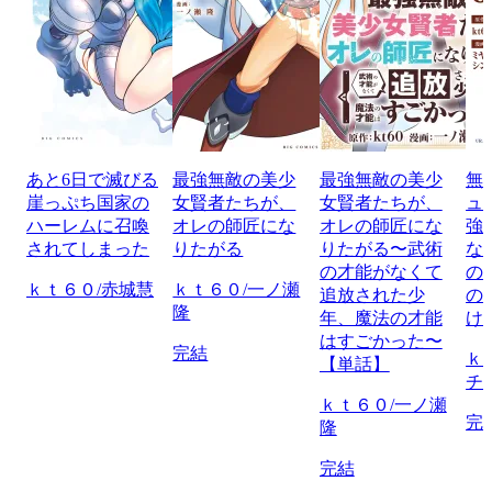
あと6日で滅びる
最強無敵の美少
最強無敵の美少
無
崖っぷち国家の
女賢者たちが、
女賢者たちが、
ュ
ハーレムに召喚
オレの師匠にな
オレの師匠にな
強
されてしまった
りたがる
りたがる〜武術
な
の才能がなくて
の
ｋｔ６０/赤城慧
ｋｔ６０/一ノ瀬
追放された少
の
隆
年、魔法の才能
け
はすごかった〜
完結
ｋ
【単話】
チ
ｋｔ６０/一ノ瀬
完
隆
完結