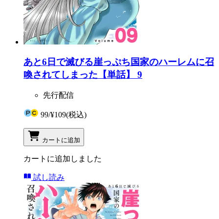
あと6日で滅びる崖っぷち国家のハーレムに召
喚されてしまった【単話】 9
先行配信
99
/
¥109
(税込)
カートに追加
カートに追加しました
試し読み