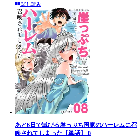
試し読み
あと6日で滅びる崖っぷち国家のハーレムに召
喚されてしまった【単話】 8