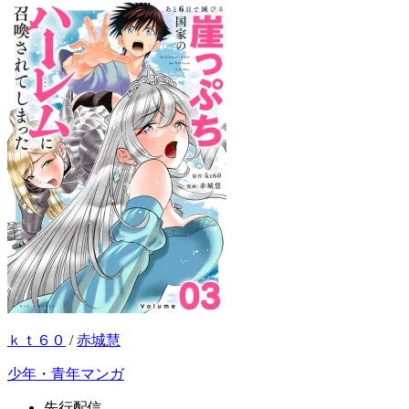
ｋｔ６０
/
赤城慧
少年・青年マンガ
先行配信