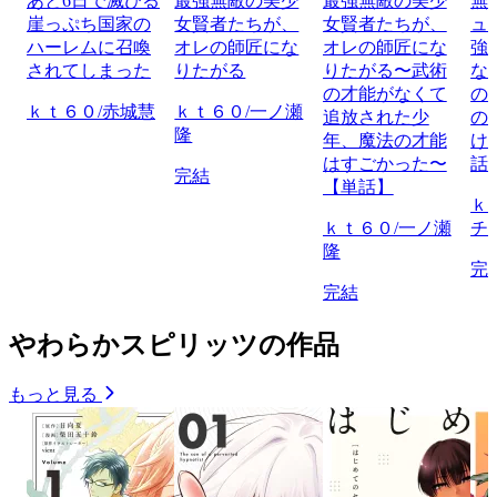
あと6日で滅びる
最強無敵の美少
最強無敵の美少
無
崖っぷち国家の
女賢者たちが、
女賢者たちが、
ュ
ハーレムに召喚
オレの師匠にな
オレの師匠にな
強
されてしまった
りたがる
りたがる〜武術
な
の才能がなくて
の
ｋｔ６０/赤城慧
ｋｔ６０/一ノ瀬
追放された少
の
隆
年、魔法の才能
け
はすごかった〜
話
完結
【単話】
ｋ
ｋｔ６０/一ノ瀬
チ
隆
完
完結
やわらかスピリッツの作品
もっと見る