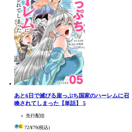
あと6日で滅びる崖っぷち国家のハーレムに召
喚されてしまった【単話】 5
先行配信
72
/
¥79
(税込)