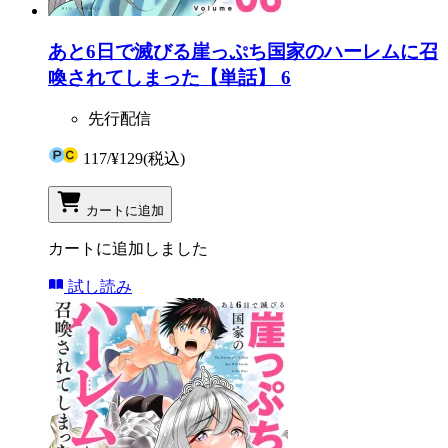
あと6日で滅びる崖っぷち国家のハーレムに召
喚されてしまった【単話】 6
先行配信
117
/
¥129
(税込)
カートに追加
カートに追加しました
試し読み