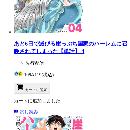
あと6日で滅びる崖っぷち国家のハーレムに召
喚されてしまった【単話】 4
先行配信
108
/
¥119
(税込)
カートに追加
カートに追加しました
試し読み