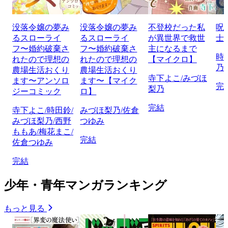
没落令嬢の夢み
没落令嬢の夢み
不登校だった私
呪
るスローライ
るスローライ
が異世界で救世
士
フ〜婚約破棄さ
フ〜婚約破棄さ
主になるまで
時
れたので理想の
れたので理想の
【マイクロ】
乃
農場生活おくり
農場生活おくり
寺下よこ/みづほ
ます〜アンソロ
ます〜【マイク
完
梨乃
ジーコミック
ロ】
完結
寺下よこ/時田鈴/
みづほ梨乃/佐倉
みづほ梨乃/西野
つゆみ
ももあ/梅花まこ/
完結
佐倉つゆみ
完結
少年・青年マンガランキング
もっと見る