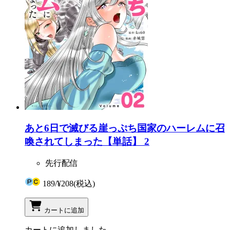
あと6日で滅びる崖っぷち国家のハーレムに召
喚されてしまった【単話】 2
先行配信
189
/
¥208
(税込)
カートに追加
カートに追加しました