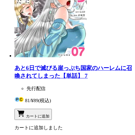
あと6日で滅びる崖っぷち国家のハーレムに召
喚されてしまった【単話】 7
先行配信
81
/
¥89
(税込)
カートに追加
カートに追加しました