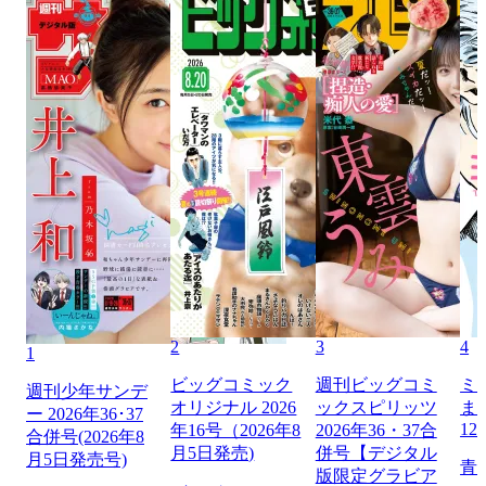
2
3
4
1
ビッグコミック
週刊ビッグコミ
ミ
週刊少年サンデ
オリジナル 2026
ックスピリッツ
ま
ー 2026年36･37
12
年16号（2026年8
2026年36・37合
合併号(2026年8
月5日発売)
併号【デジタル
月5日発売号)
青
版限定グラビア