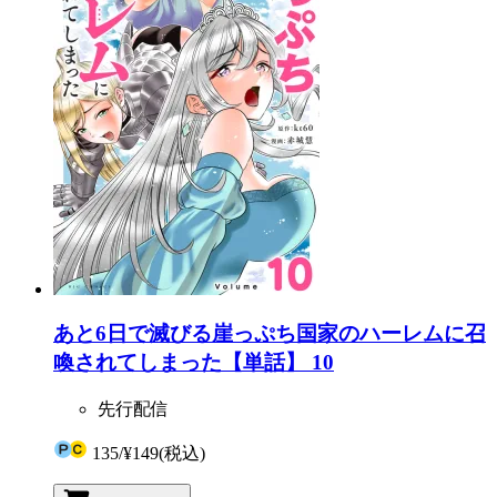
あと6日で滅びる崖っぷち国家のハーレムに召
喚されてしまった【単話】 10
先行配信
135
/
¥149
(税込)