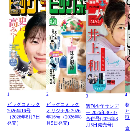
1
2
4
3
ビッグコミック
ビッグコミック
薬
週刊少年サンデ
2026年16号
オリジナル 2026
と
ー 2026年36･37
（2026年8月7日
年16号（2026年8
謎
合併号(2026年8
発売）
月5日発売)
月5日発売号)
倉