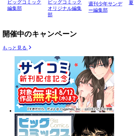
ビッグコミック
ビッグコミック
夏
週刊少年サンデ
編集部
オリジナル編集
ー編集部
部
開催中のキャンペーン
もっと見る