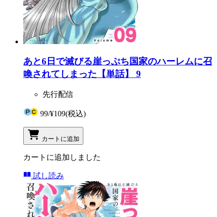
あと6日で滅びる崖っぷち国家のハーレムに召
喚されてしまった【単話】 9
先行配信
99
/
¥109
(税込)
カートに追加
カートに追加しました
試し読み