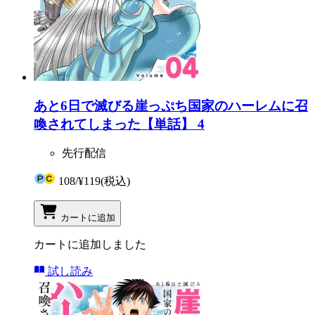
あと6日で滅びる崖っぷち国家のハーレムに召
喚されてしまった【単話】 4
先行配信
108
/
¥119
(税込)
カートに追加
カートに追加しました
試し読み