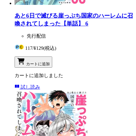
あと6日で滅びる崖っぷち国家のハーレムに召
喚されてしまった【単話】 6
先行配信
117
/
¥129
(税込)
カートに追加
カートに追加しました
試し読み