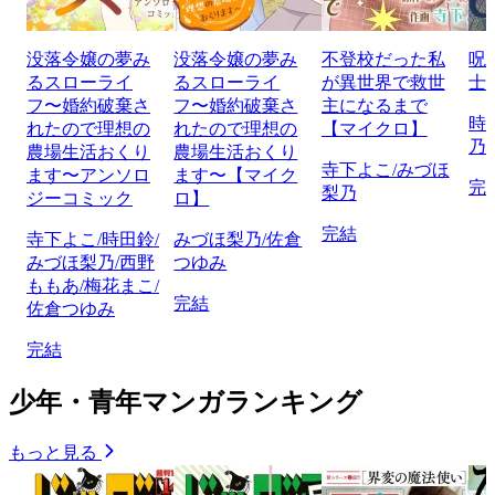
没落令嬢の夢み
没落令嬢の夢み
不登校だった私
呪
るスローライ
るスローライ
が異世界で救世
士
フ〜婚約破棄さ
フ〜婚約破棄さ
主になるまで
時
れたので理想の
れたので理想の
【マイクロ】
乃
農場生活おくり
農場生活おくり
寺下よこ/みづほ
ます〜アンソロ
ます〜【マイク
完
梨乃
ジーコミック
ロ】
完結
寺下よこ/時田鈴/
みづほ梨乃/佐倉
みづほ梨乃/西野
つゆみ
ももあ/梅花まこ/
完結
佐倉つゆみ
完結
少年・青年マンガランキング
もっと見る