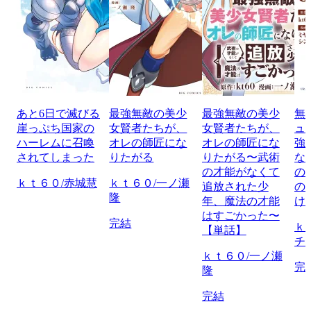
あと6日で滅びる
最強無敵の美少
最強無敵の美少
無
崖っぷち国家の
女賢者たちが、
女賢者たちが、
ュ
ハーレムに召喚
オレの師匠にな
オレの師匠にな
強
されてしまった
りたがる
りたがる〜武術
な
の才能がなくて
の
ｋｔ６０/赤城慧
ｋｔ６０/一ノ瀬
追放された少
の
隆
年、魔法の才能
け
はすごかった〜
完結
ｋ
【単話】
チ
ｋｔ６０/一ノ瀬
完
隆
完結