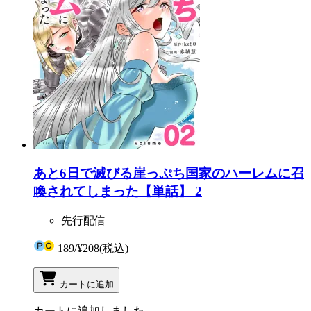
あと6日で滅びる崖っぷち国家のハーレムに召
喚されてしまった【単話】 2
先行配信
189
/
¥208
(税込)
カートに追加
カートに追加しました