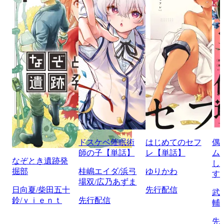
ドスケベ催眠術
はじめてのセフ
偶
師の子【単話】
レ【単話】
ム
なぞとき遺跡発
し
掘部
桂嶋エイダ/浜弓
ゆりかわ
す
場双/広乃あずま
日向夏/柴田五十
先行配信
武
鈴/ｖｉｅｎｔ
先行配信
輔
先