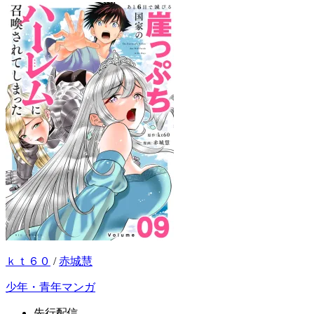
ｋｔ６０
/
赤城慧
少年・青年マンガ
先行配信