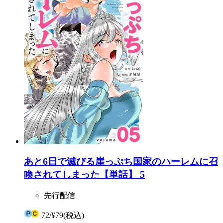
あと6日で滅びる崖っぷち国家のハーレムに召
喚されてしまった【単話】 5
先行配信
72
/
¥79
(税込)