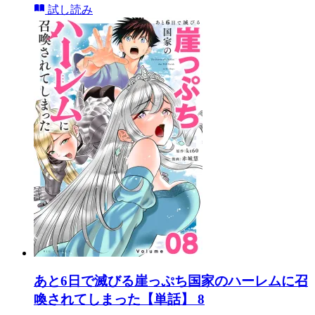
試し読み
あと6日で滅びる崖っぷち国家のハーレムに召
喚されてしまった【単話】 8