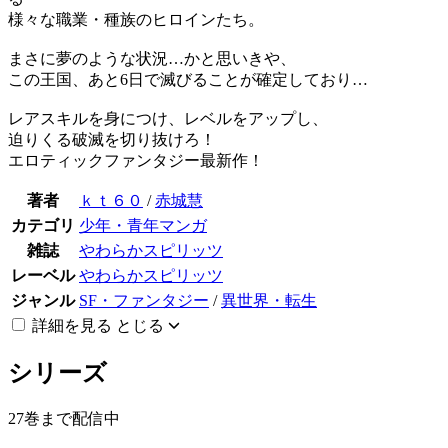
様々な職業・種族のヒロインたち。
まさに夢のような状況…かと思いきや、
この王国、あと6日で滅びることが確定しており…
レアスキルを身につけ、レベルをアップし、
迫りくる破滅を切り抜けろ！
エロティックファンタジー最新作！
著者
ｋｔ６０
/
赤城慧
カテゴリ
少年・青年マンガ
雑誌
やわらかスピリッツ
レーベル
やわらかスピリッツ
ジャンル
SF・ファンタジー
/
異世界・転生
詳細を見る
とじる
シリーズ
27巻まで配信中