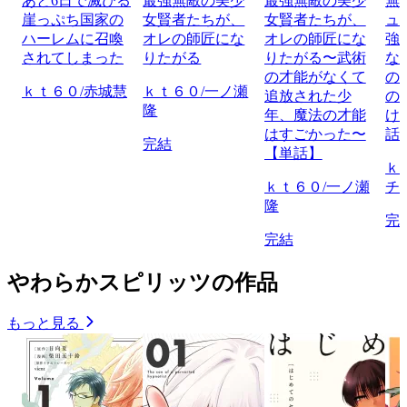
あと6日で滅びる
最強無敵の美少
最強無敵の美少
無
崖っぷち国家の
女賢者たちが、
女賢者たちが、
ュ
ハーレムに召喚
オレの師匠にな
オレの師匠にな
強
されてしまった
りたがる
りたがる〜武術
な
の才能がなくて
の
ｋｔ６０/赤城慧
ｋｔ６０/一ノ瀬
追放された少
の
隆
年、魔法の才能
け
はすごかった〜
話
完結
【単話】
ｋ
ｋｔ６０/一ノ瀬
チ
隆
完
完結
やわらかスピリッツの作品
もっと見る