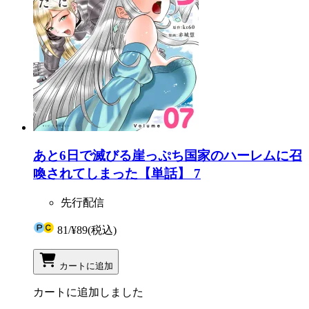
あと6日で滅びる崖っぷち国家のハーレムに召
喚されてしまった【単話】 7
先行配信
81
/
¥89
(税込)
カートに追加
カートに追加しました