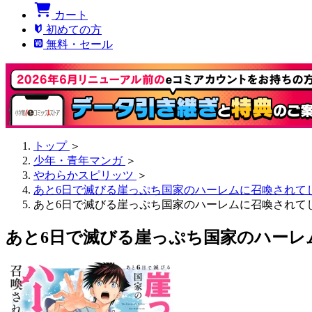
カート
初めての方
無料・セール
トップ
＞
少年・青年マンガ
＞
やわらかスピリッツ
＞
あと6日で滅びる崖っぷち国家のハーレムに召喚されて
あと6日で滅びる崖っぷち国家のハーレムに召喚されてし
あと6日で滅びる崖っぷち国家のハーレ