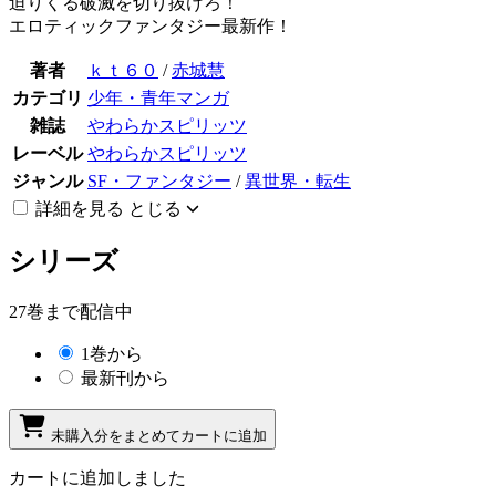
迫りくる破滅を切り抜けろ！
エロティックファンタジー最新作！
著者
ｋｔ６０
/
赤城慧
カテゴリ
少年・青年マンガ
雑誌
やわらかスピリッツ
レーベル
やわらかスピリッツ
ジャンル
SF・ファンタジー
/
異世界・転生
詳細を見る
とじる
シリーズ
27巻まで配信中
1巻から
最新刊から
未購入分をまとめてカートに追加
カートに追加しました