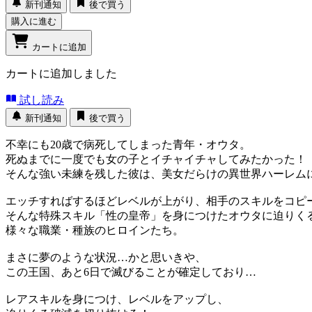
新刊通知
後で買う
購入に進む
カートに追加
カートに追加しました
試し読み
新刊通知
後で買う
不幸にも20歳で病死してしまった青年・オウタ。
死ぬまでに一度でも女の子とイチャイチャしてみたかった！
そんな強い未練を残した彼は、美女だらけの異世界ハーレム
エッチすればするほどレベルが上がり、相手のスキルをコピ
そんな特殊スキル「性の皇帝」を身につけたオウタに迫りく
様々な職業・種族のヒロインたち。
まさに夢のような状況…かと思いきや、
この王国、あと6日で滅びることが確定しており…
レアスキルを身につけ、レベルをアップし、