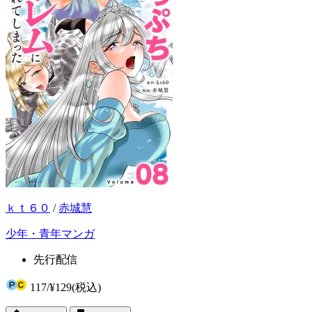
ｋｔ６０
/
赤城慧
少年・青年マンガ
先行配信
117
/
¥129
(税込)