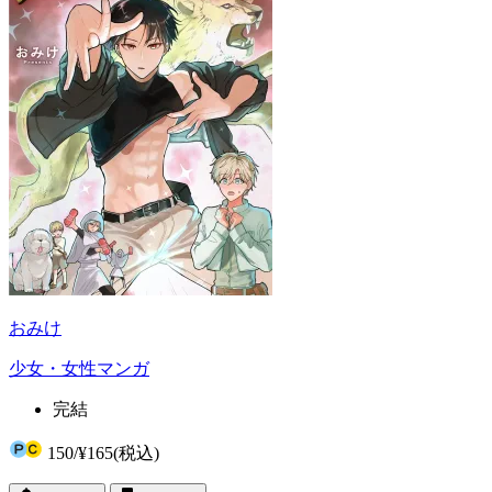
おみけ
少女・女性マンガ
完結
150
/
¥165
(税込)