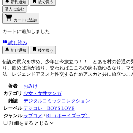
新刊通知
後で買う
購入に進む
カートに追加
カートに追加しました
試し読み
新刊通知
後で買う
伝説の尻穴を求め、少年は今旅立つ！！ とある村の普通の
り、飲めば病が治り、交わればこころの病も癒ゆるなり」マ
法、レジェンドアヌスと性交するためアスカと共に旅立つこ
著者
おみけ
カテゴリ
少女・女性マンガ
雑誌
デジタルコミックコレクション
レーベル
デジコレ BOYS LOVE
ジャンル
ラブコメ
/
BL（ボーイズラブ）
詳細を見る
とじる