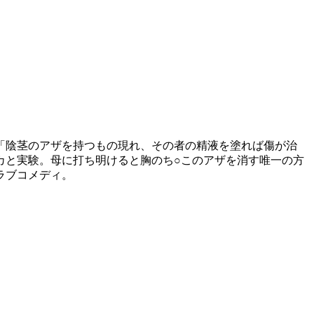
「陰茎のアザを持つもの現れ、その者の精液を塗れば傷が治
カと実験。母に打ち明けると胸のち○このアザを消す唯一の方
ラブコメディ。