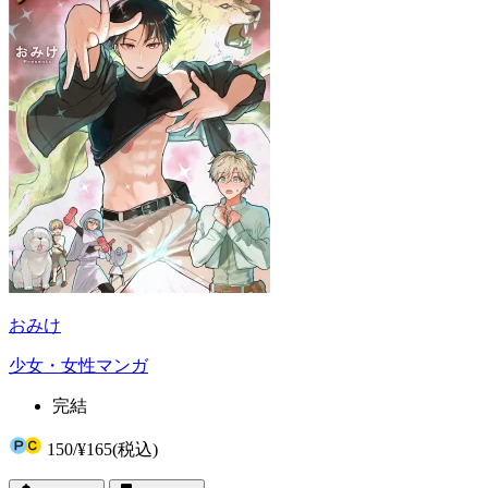
おみけ
少女・女性マンガ
完結
150
/
¥165
(税込)