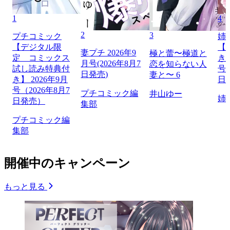
1
4
2
3
プチコミック
姉
【デジタル限
【
妻プチ 2026年9
極と蕾〜極道と
定 コミックス
き】
月号(2026年8月7
恋を知らない人
試し読み特典付
号（
日発売)
妻と〜 6
き】 2026年9月
日
号（2026年8月7
プチコミック編
井山ゆー
姉
日発売）
集部
プチコミック編
集部
開催中のキャンペーン
もっと見る