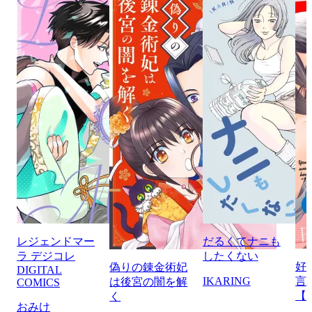
レジェンドマー
だるくてナニも
ラ デジコレ
したくない
好
偽りの錬金術妃
DIGITAL
IKARING
言
は後宮の闇を解
COMICS
【
く
おみけ