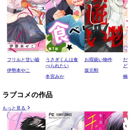
フリルと甘い嘘
うさぎくんは食
お瑕疵い物件
だ
べられたい
ど
伊勢本やこ
坂元勲
冬宮みか
楠
ラブコメの作品
もっと見る