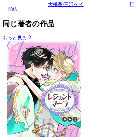
円
大橋薫/三沢ケイ
完結
同じ著者の作品
もっと見る