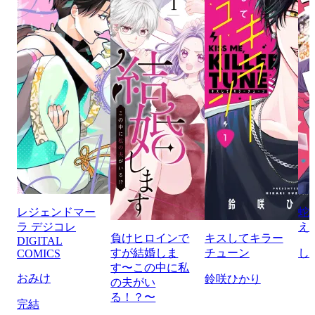
レジェンドマー
蛇
ラ デジコレ
え
負けヒロインで
キスしてキラー
DIGITAL
すが結婚しま
チューン
し
COMICS
す〜この中に私
おみけ
鈴咲ひかり
の夫がい
る！？〜
完結