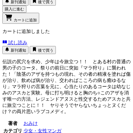
新刊通知
後で買う
購入に進む
カートに追加
カートに追加しました
試し読み
新刊通知
後で買う
伝説の尻穴を求め、少年は今旅立つ！！ とある村の普通の
男の子のコータ。祭りの前日に突如『マラ狩り』に襲われ
た！「陰茎のアザを持つもの現れ、その者の精液を塗れば傷
が治り、飲めば病が治り、交わればこころの病も癒ゆるな
り」マラ狩りの言葉を元に、心当たりのあるコータは幼なじ
みのアスカと実験。母に打ち明けると胸のち○このアザを消
す唯一の方法、レジェンドアヌスと性交するためアスカと共
に旅立つことに！！ ヤりそうでヤらないちょっとヌくだ
け？の両片思いラブコメディ。
著者
おみけ
カテゴリ
少女・女性マンガ