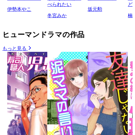
べられたい
ど
伊勢本やこ
坂元勲
冬宮みか
楠
ヒューマンドラマの作品
もっと見る