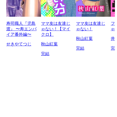
寿司職人『児島
ママ友は友達じ
ママ友は友達じ
フ
渡』 〜寿エンパ
ゃない！【マイ
ゃない！
ゃ
イア番外編〜
クロ】
秋山紅葉
井
せきやてつじ
秋山紅葉
完結
完
完結