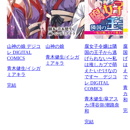
山神の娘 デジコ
山神の娘
腐女子令嬢は隣
腐
レ DIGITAL
国の王子から逃
国
青木健生/イシガ
COMICS
げられない〜私
げ
ミアキラ
は推しカプで萌
は
青木健生/イシガ
えたいだけなの
え
ミアキラ
です〜 デジコ
で
レ DIGITAL
完結
青
COMICS
カ
青木健生/皐アス
和
カ/澤谷弥/潮路奈
完
和
完結