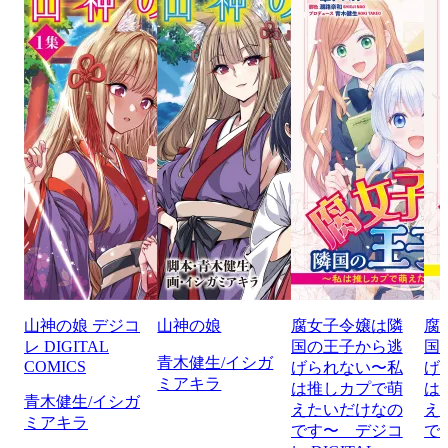
山神の娘 デジコ
山神の娘
腐女子令嬢は隣
腐
レ DIGITAL
国の王子から逃
国
青木健生/イシガ
COMICS
げられない〜私
げ
ミアキラ
は推しカプで萌
は
青木健生/イシガ
えたいだけなの
え
ミアキラ
です〜 デジコ
で