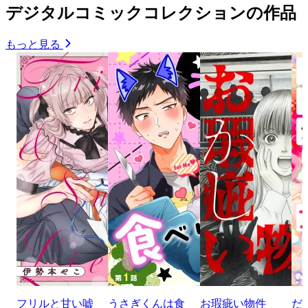
デジタルコミックコレクションの作品
もっと見る
フリルと甘い嘘
うさぎくんは食
お瑕疵い物件
だ