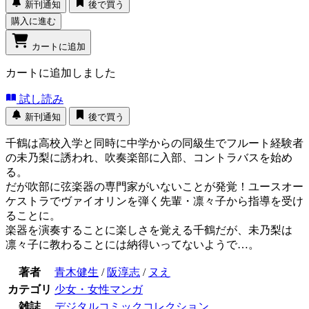
新刊通知
後で買う
購入に進む
カートに追加
カートに追加しました
試し読み
新刊通知
後で買う
千鶴は高校入学と同時に中学からの同級生でフルート経験者
の未乃梨に誘われ、吹奏楽部に入部、コントラバスを始め
る。
だが吹部に弦楽器の専門家がいないことが発覚！ユースオー
ケストラでヴァイオリンを弾く先輩・凛々子から指導を受け
ることに。
楽器を演奏することに楽しさを覚える千鶴だが、未乃梨は
凛々子に教わることには納得いってないようで…。
著者
青木健生
/
阪淳志
/
ヌえ
カテゴリ
少女・女性マンガ
雑誌
デジタルコミックコレクション