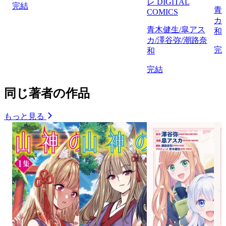
レ DIGITAL
完結
青
COMICS
カ
青木健生/皐アス
和
カ/澤谷弥/潮路奈
完
和
完結
同じ著者の作品
もっと見る