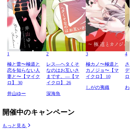
1
2
3
4
極と蕾〜極道と
レス―ヘタくそ
極カノ〜極道と
さ
恋を知らない人
なのはお互いさ
カノジョ〜【マ
デ
妻と〜【マイク
まです。―【マ
イクロ】 10
ロ】
ロ】 30
イクロ】 26
しがの夷織
わ
井山ゆー
深海魚
開催中のキャンペーン
もっと見る