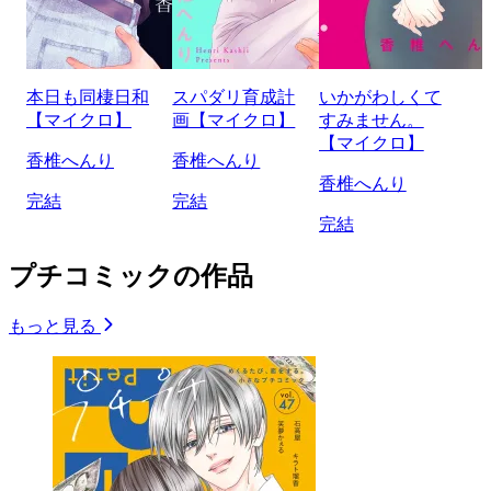
本日も同棲日和
スパダリ育成計
いかがわしくて
【マイクロ】
画【マイクロ】
すみません。
【マイクロ】
香椎へんり
香椎へんり
香椎へんり
完結
完結
完結
プチコミックの作品
もっと見る