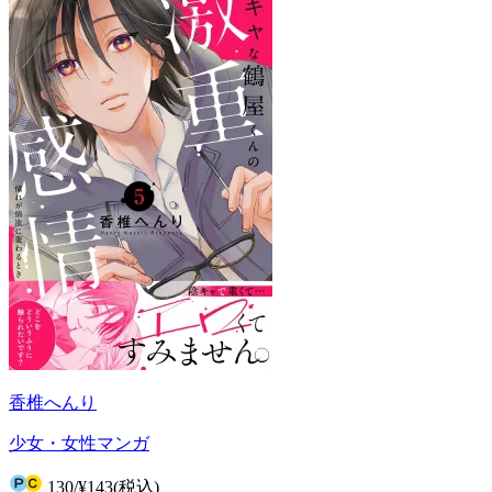
香椎へんり
少女・女性マンガ
130
/
¥143
(税込)