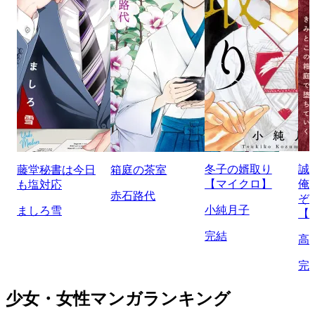
冬子の婿取り
誠
藤堂秘書は今日
箱庭の茶室
【マイクロ】
俺
も塩対応
赤石路代
ぞ
小純月子
ましろ雪
【
完結
高
完
少女・女性マンガランキング