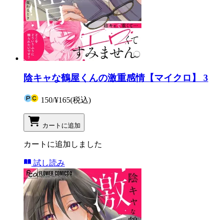
陰キャな鶴屋くんの激重感情【マイクロ】 3
150
/
¥165
(税込)
カートに追加
カートに追加しました
試し読み