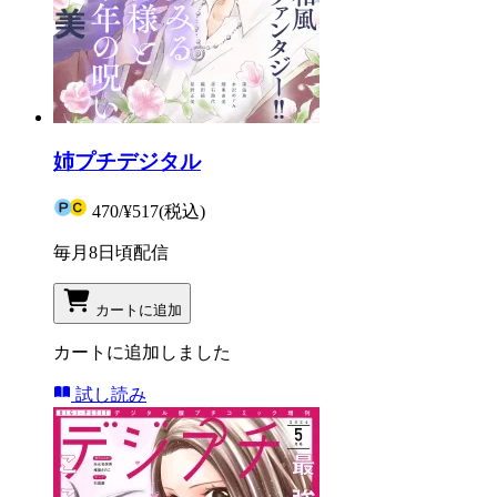
姉プチデジタル
470
/
¥517
(税込)
毎月8日頃配信
カートに追加
カートに追加しました
試し読み