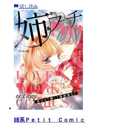
試し読み
姉系Ｐｅｔｉｔ Ｃｏｍｉｃ