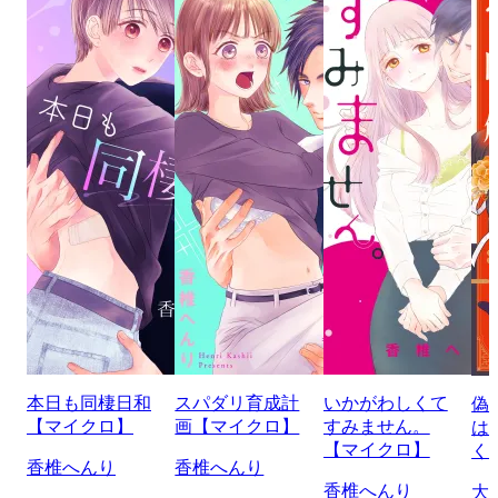
本日も同棲日和
スパダリ育成計
いかがわしくて
偽
【マイクロ】
画【マイクロ】
すみません。
は
【マイクロ】
く
香椎へんり
香椎へんり
香椎へんり
大