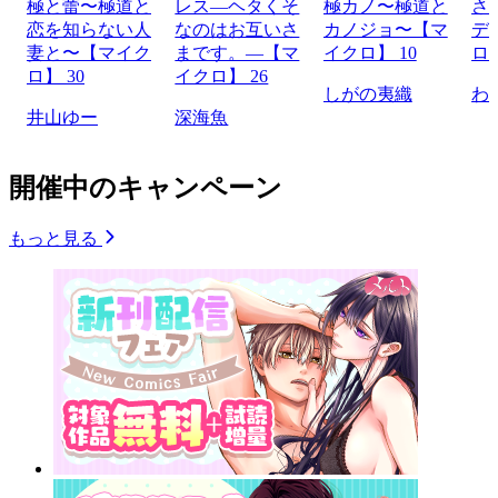
極と蕾〜極道と
レス―ヘタくそ
極カノ〜極道と
さ
恋を知らない人
なのはお互いさ
カノジョ〜【マ
デ
妻と〜【マイク
まです。―【マ
イクロ】 10
ロ】
ロ】 30
イクロ】 26
しがの夷織
わ
井山ゆー
深海魚
開催中のキャンペーン
もっと見る