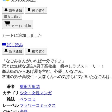
510
/
¥561
(税込)
新刊通知
後で買う
購入に進む
カートに追加
カートに追加しました
試し読み
新刊通知
後で買う
「なごみさんがいれば十分ですよ」
恋とは無縁な店主×男子高校生 癒やしラブストーリー！
商店街のからあげ屋を営む、心優しいなごみ。
常連の男子高校生・大森くんへの気持ちに気づいたなごみは
著者
爽田万里花
カテゴリ
少女・女性マンガ
雑誌
ベツコミ
レーベル
フラワーコミックス
ジャンル
恋愛