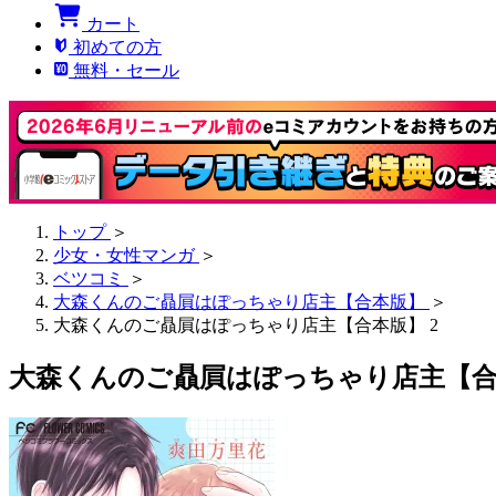
カート
初めての方
無料・セール
トップ
＞
少女・女性マンガ
＞
ベツコミ
＞
大森くんのご贔屓はぽっちゃり店主【合本版】
＞
大森くんのご贔屓はぽっちゃり店主【合本版】 2
大森くんのご贔屓はぽっちゃり店主【合本