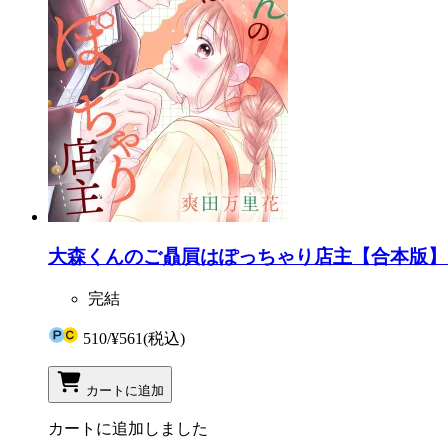
大森くんのご贔屓はぽっちゃり店主【合本版】 
完結
510
/
¥561
(税込)
カートに追加
カートに追加しました