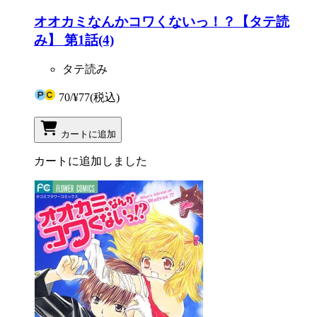
オオカミなんかコワくないっ！？【タテ読
み】 第1話(4)
タテ読み
70
/
¥77
(税込)
カートに追加
カートに追加しました