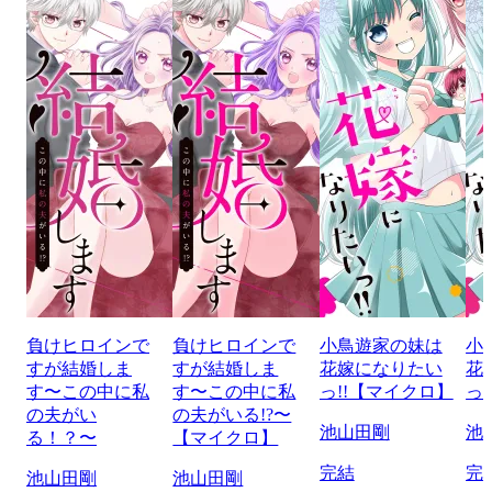
負けヒロインで
負けヒロインで
小鳥遊家の妹は
小
すが結婚しま
すが結婚しま
花嫁になりたい
花
す〜この中に私
す〜この中に私
っ!!【マイクロ】
っ
の夫がい
の夫がいる!?〜
池山田剛
池
る！？〜
【マイクロ】
完結
完
池山田剛
池山田剛