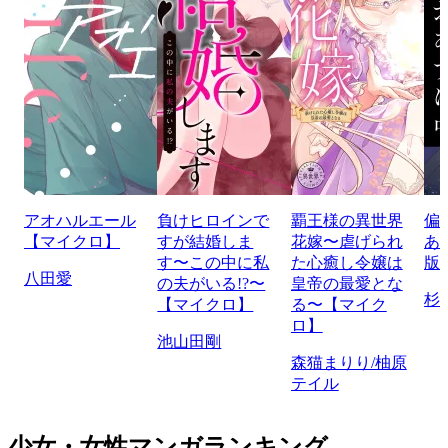
アオハルエール
負けヒロインで
覇王様の異世界
偏
【マイクロ】
すが結婚しま
花嫁〜虐げられ
あ
す〜この中に私
た心癒し令嬢は
版
八田愛
の夫がいる!?〜
皇帝の最愛とな
杉
【マイクロ】
る〜【マイク
ロ】
池山田剛
森猫まりり/柚原
テイル
少女・女性マンガランキング