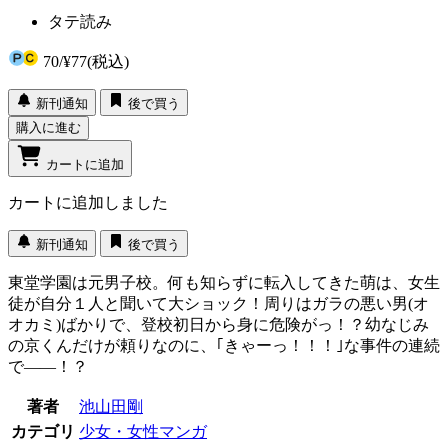
タテ読み
70
/
¥77
(税込)
新刊通知
後で買う
購入に進む
カートに追加
カートに追加しました
新刊通知
後で買う
東堂学園は元男子校。何も知らずに転入してきた萌は、女生
徒が自分１人と聞いて大ショック！周りはガラの悪い男(オ
オカミ)ばかりで、登校初日から身に危険がっ！？幼なじみ
の京くんだけが頼りなのに、｢きゃーっ！！！｣な事件の連続
で――！？
著者
池山田剛
カテゴリ
少女・女性マンガ