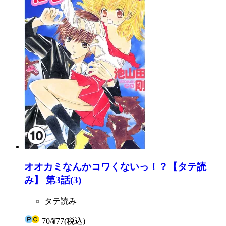
オオカミなんかコワくないっ！？【タテ読
み】 第3話(3)
タテ読み
70
/
¥77
(税込)