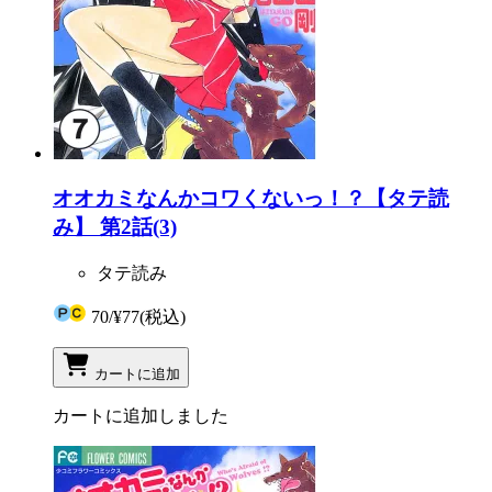
オオカミなんかコワくないっ！？【タテ読
み】 第2話(3)
タテ読み
70
/
¥77
(税込)
カートに追加
カートに追加しました