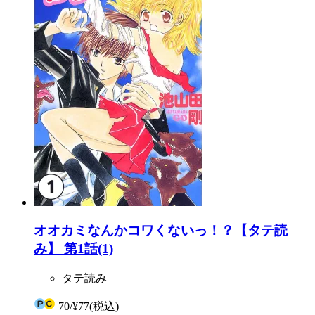
オオカミなんかコワくないっ！？【タテ読
み】 第1話(1)
タテ読み
70
/
¥77
(税込)