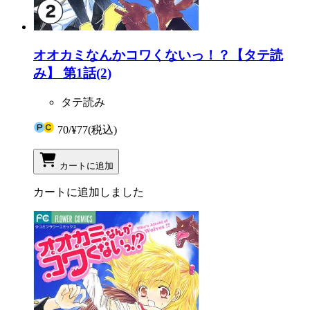
オオカミなんかコワくないっ！？【タテ読
み】 第1話(2)
タテ読み
70
/
¥77
(税込)
カートに追加
カートに追加しました