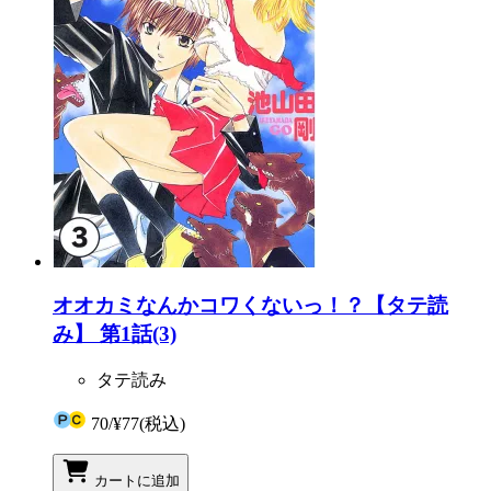
オオカミなんかコワくないっ！？【タテ読
み】 第1話(3)
タテ読み
70
/
¥77
(税込)
カートに追加