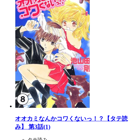
オオカミなんかコワくないっ！？【タテ読
み】 第3話(1)
タテ読み