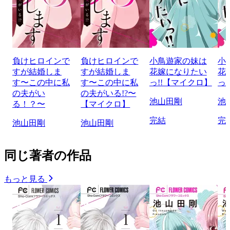
負けヒロインで
負けヒロインで
小鳥遊家の妹は
小
すが結婚しま
すが結婚しま
花嫁になりたい
花
す〜この中に私
す〜この中に私
っ!!【マイクロ】
っ
の夫がい
の夫がいる!?〜
池山田剛
池
る！？〜
【マイクロ】
完結
完
池山田剛
池山田剛
同じ著者の作品
もっと見る