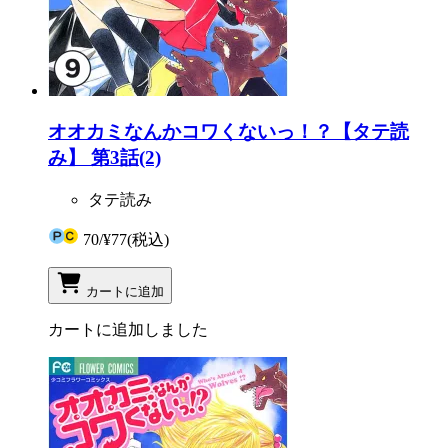
オオカミなんかコワくないっ！？【タテ読
み】 第3話(2)
タテ読み
70
/
¥77
(税込)
カートに追加
カートに追加しました