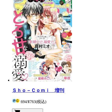
Ｓｈｏ－Ｃｏｍｉ 増刊
694
/
¥763
(税込)