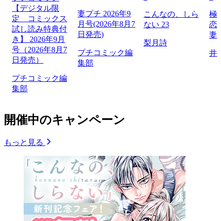
【デジタル限
妻プチ 2026年9
こんなの、しら
極
定 コミックス
月号(2026年8月7
ない 23
恋
試し読み特典付
日発売)
妻
き】 2026年9月
梨月詩
号（2026年8月7
プチコミック編
井
日発売）
集部
プチコミック編
集部
開催中のキャンペーン
もっと見る