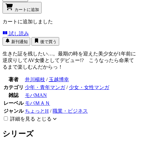
カートに追加
カートに追加しました
試し読み
新刊通知
後で買う
生きた証を残したい…。最期の時を迎えた美少女が1年前に
逆戻りしてAV女優としてデビュー!? こうなったら命果て
るまで楽しむんだからっ！
著者
井川楊枝
/
玉越博幸
カテゴリ
少年・青年マンガ
/
少女・女性マンガ
雑誌
モバMAN
レーベル
モバＭＡＮ
ジャンル
ちょっとH
/
職業・ビジネス
詳細を見る
とじる
シリーズ