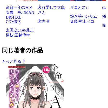
余命一年のＡＶ
哀れ愛して大島
ザコオス♂
ほ
女優 モバMAN
さん
焼き芋ハンサム
祐
DIGITAL
宮内漣
斎藤/村上ペコ
COMICS
完
太田ぐいや/井川
楊枝/玉越博幸
同じ著者の作品
もっと見る