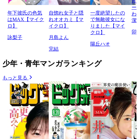
宵
ー
年下彼氏の色気
自惚れ女子と隠
一度絶望したの
わ
はMAX【マイク
れオオカミ【マ
で無敵彼女にな
潔
ロ】
イクロ】
りました【マイ
卯
クロ】
詠梨子
月島よん
陽丘ハオ
完結
少年・青年マンガランキング
もっと見る