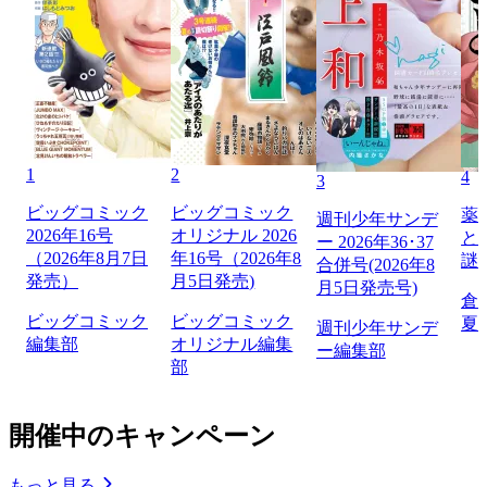
1
2
4
3
ビッグコミック
ビッグコミック
薬
週刊少年サンデ
2026年16号
オリジナル 2026
と
ー 2026年36･37
（2026年8月7日
年16号（2026年8
謎
合併号(2026年8
発売）
月5日発売)
月5日発売号)
倉
ビッグコミック
ビッグコミック
夏
週刊少年サンデ
編集部
オリジナル編集
ー編集部
部
開催中のキャンペーン
もっと見る