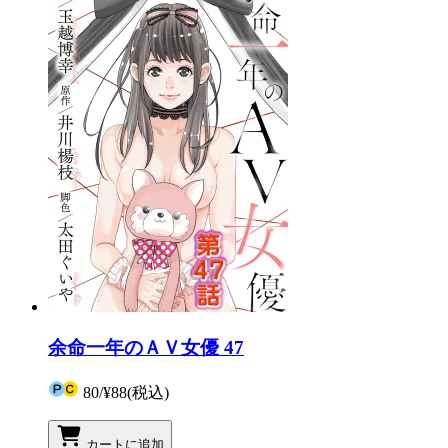
余命一年のＡＶ女優 47
80
/
¥88
(税込)
カートに追加