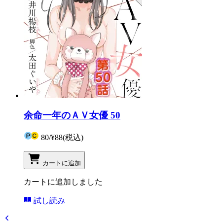
余命一年のＡＶ女優 50
80
/
¥88
(税込)
カートに追加
カートに追加しました
試し読み