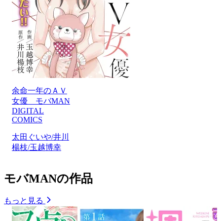
余命一年のＡＶ
女優 モバMAN
DIGITAL
COMICS
太田ぐいや/井川
楊枝/玉越博幸
モバMANの作品
もっと見る