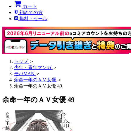
カート
初めての方
無料・セール
トップ
＞
少年・青年マンガ
＞
モバMAN
＞
余命一年のＡＶ女優
＞
余命一年のＡＶ女優 49
余命一年のＡＶ女優 49