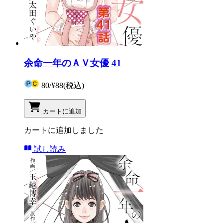
余命一年のＡＶ女優 41
80
/
¥88
(税込)
カートに追加
カートに追加しました
試し読み