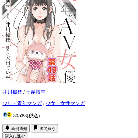
井川楊枝
/
玉越博幸
少年・青年マンガ
/
少女・女性マンガ
80
/
¥88
(税込)
新刊通知
後で買う
購入に進む