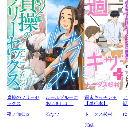
貞操のフリーセ
ルールブルーに
週末キッチン＋
ア
ックス
あいましょう
【単行本】
話
夜ノ伽/Dio
るなツー
トータス杉村
ゆ
完結