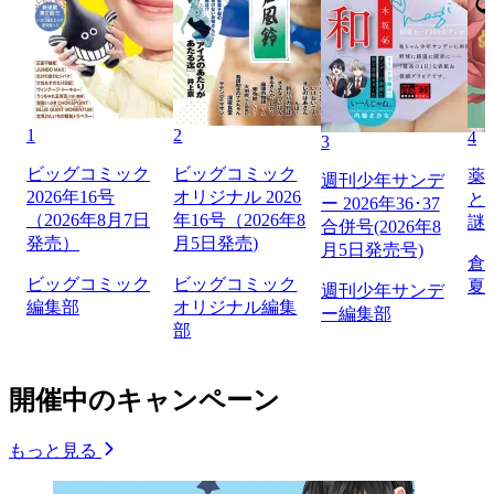
1
2
4
3
ビッグコミック
ビッグコミック
薬
週刊少年サンデ
2026年16号
オリジナル 2026
と
ー 2026年36･37
（2026年8月7日
年16号（2026年8
謎
合併号(2026年8
発売）
月5日発売)
月5日発売号)
倉
ビッグコミック
ビッグコミック
夏
週刊少年サンデ
編集部
オリジナル編集
ー編集部
部
開催中のキャンペーン
もっと見る