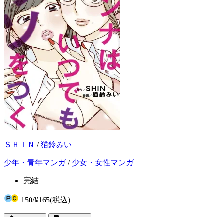
ＳＨＩＮ
/
猫鈴みい
少年・青年マンガ
/
少女・女性マンガ
完結
150
/
¥165
(税込)