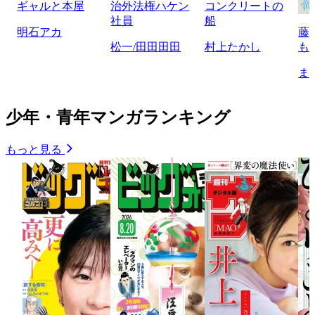
ギャルと本屋
治外法権ハケン
コンクリートの
社員
船
明石アカ
藤
松一/田田田田
村上たかし
も
ま
少年・青年マンガランキング
もっと見る