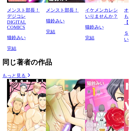
メンスト部長！
メンスト部長！
イケメンカレシ
オ
デジコレ
いりませんか？
も
猫鈴みい
DIGITAL
【
猫鈴みい
COMICS
完結
Ｓ
猫鈴みい
完結
い
完結
同じ著者の作品
もっと見る