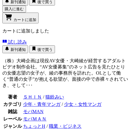
新刊通知
後で買う
購入に進む
カートに追加
カートに追加しました
試し読み
新刊通知
後で買う
（株）大崎企画は現役AV女優・大崎綾が経営するアダルト
ビデオ制作会社。“AV女優募集”のネット広告を見たひとり
の女優志望の女子が、綾の事務所を訪れた。OLとして働
く“普通の女子”が抱える欲望が、面接の中で赤裸々されてい
き、そして･･･
著者
ＳＨＩＮ
/
猫鈴みい
カテゴリ
少年・青年マンガ
/
少女・女性マンガ
雑誌
モバMAN
レーベル
モバＭＡＮ
ジャンル
ちょっとH
/
職業・ビジネス