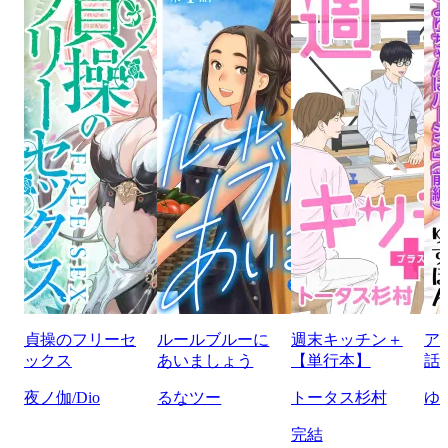
貞操のフリーセ
ルールブルーに
週末キッチン＋
ア
ックス
あいましょう
【単行本】
話
夜ノ伽/Dio
るなツー
トータス杉村
ゆ
完結