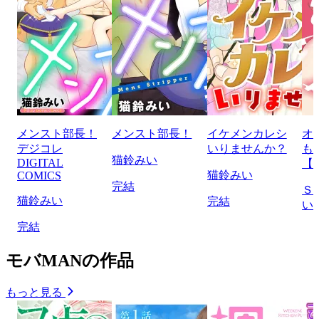
メンスト部長！
メンスト部長！
イケメンカレシ
オ
デジコレ
いりませんか？
も
猫鈴みい
DIGITAL
【
猫鈴みい
COMICS
完結
Ｓ
猫鈴みい
完結
い
完結
モバMANの作品
もっと見る