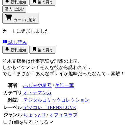
新刊通知
後で買う
購入に進む
カートに追加
カートに追加しました
試し読み
新刊通知
後で買う
並木支店長は仕事完璧な理想の上司。
しかもイケメン！そんな彼から誘われて…
でも！まさか！あんなプレイが趣味だったなんて…素敵！
著者
ふじみや星乃
/
美唯一華
カテゴリ
オトナマンガ
雑誌
デジタルコミックコレクション
レーベル
デジコレ TEENS LOVE
ジャンル
ちょっとH
/
オフィスラブ
詳細を見る
とじる