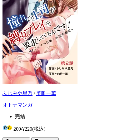
ふじみや星乃
/
美唯一華
オトナマンガ
完結
200
/
¥220
(税込)