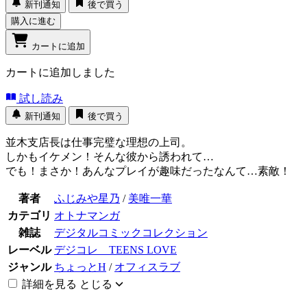
新刊通知
後で買う
購入に進む
カートに追加
カートに追加しました
試し読み
新刊通知
後で買う
並木支店長は仕事完璧な理想の上司。
しかもイケメン！そんな彼から誘われて…
でも！まさか！あんなプレイが趣味だったなんて…素敵！
著者
ふじみや星乃
/
美唯一華
カテゴリ
オトナマンガ
雑誌
デジタルコミックコレクション
レーベル
デジコレ TEENS LOVE
ジャンル
ちょっとH
/
オフィスラブ
詳細を見る
とじる