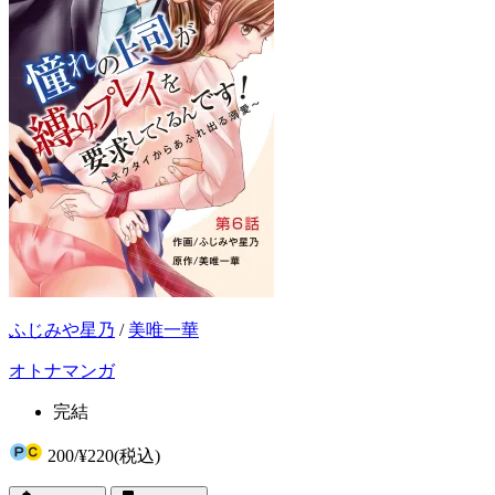
ふじみや星乃
/
美唯一華
オトナマンガ
完結
200
/
¥220
(税込)