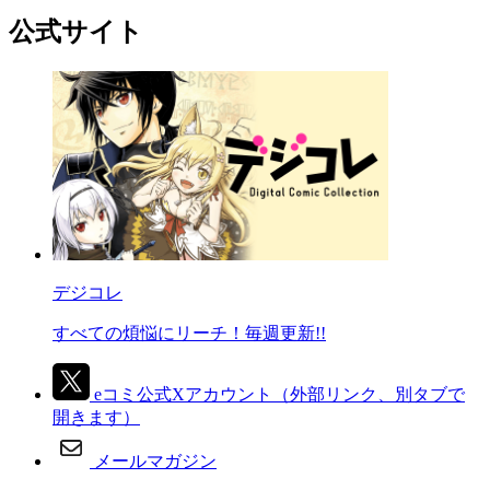
公式サイト
デジコレ
すべての煩悩にリーチ！毎週更新!!
eコミ公式Xアカウント
（外部リンク、別タブで
開きます）
メールマガジン