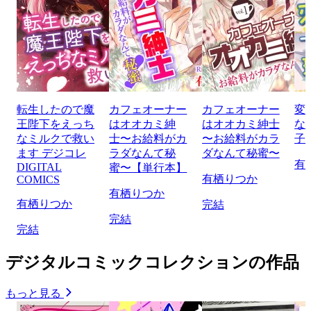
転生したので魔
カフェオーナー
カフェオーナー
変
王陛下をえっち
はオオカミ紳
はオオカミ紳士
な
なミルクで救い
士〜お給料がカ
〜お給料がカラ
子
ます デジコレ
ラダなんて秘
ダなんて秘蜜〜
有
DIGITAL
蜜〜【単行本】
有栖りつか
COMICS
有栖りつか
有栖りつか
完結
完結
完結
デジタルコミックコレクションの作品
もっと見る