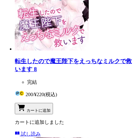
転生したので魔王陛下をえっちなミルクで救
います 8
完結
200
/
¥220
(税込)
カートに追加
カートに追加しました
試し読み