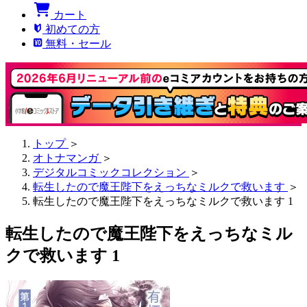
カート
初めての方
無料・セール
トップ
＞
オトナマンガ
＞
デジタルコミックコレクション
＞
転生したので魔王陛下をえっちなミルクで救います
＞
転生したので魔王陛下をえっちなミルクで救います 1
転生したので魔王陛下をえっちなミル
クで救います 1