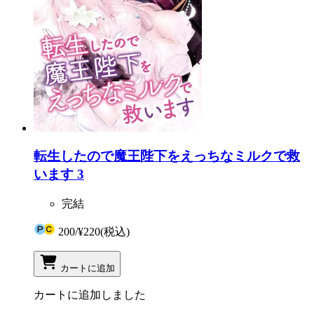
転生したので魔王陛下をえっちなミルクで救
います 3
完結
200
/
¥220
(税込)
カートに追加
カートに追加しました