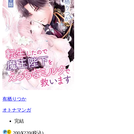
有栖りつか
オトナマンガ
完結
200
/
¥220
(税込)