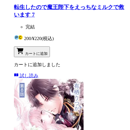
転生したので魔王陛下をえっちなミルクで救
います 7
完結
200
/
¥220
(税込)
カートに追加
カートに追加しました
試し読み