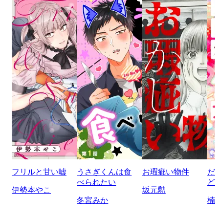
フリルと甘い嘘
うさぎくんは食
お瑕疵い物件
だ
べられたい
ど
伊勢本やこ
坂元勲
冬宮みか
楠