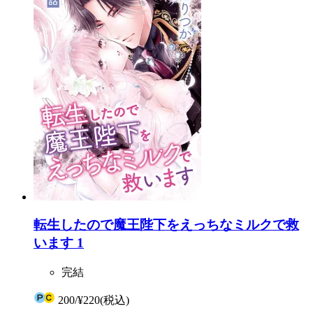
転生したので魔王陛下をえっちなミルクで救
います 1
完結
200
/
¥220
(税込)