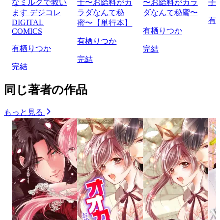
なミルクで救い
士〜お給料がカ
〜お給料がカラ
子
ます デジコレ
ラダなんて秘
ダなんて秘蜜〜
有
DIGITAL
蜜〜【単行本】
有栖りつか
COMICS
有栖りつか
有栖りつか
完結
完結
完結
同じ著者の作品
もっと見る