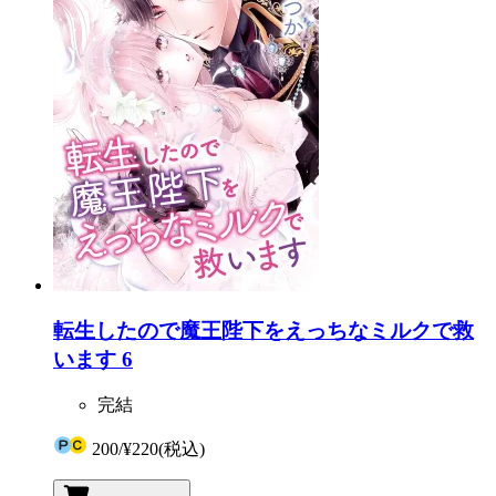
転生したので魔王陛下をえっちなミルクで救
います 6
完結
200
/
¥220
(税込)