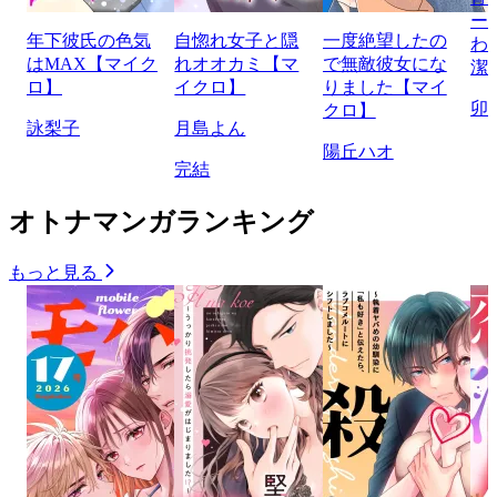
ー
年下彼氏の色気
自惚れ女子と隠
一度絶望したの
わ
はMAX【マイク
れオオカミ【マ
で無敵彼女にな
潔
ロ】
イクロ】
りました【マイ
卯
クロ】
詠梨子
月島よん
陽丘ハオ
完結
オトナマンガランキング
もっと見る