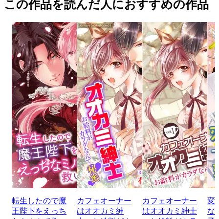
この作品を読んだ人におすすめの作品
転生したので魔
カフェオーナー
カフェオーナー
変
王陛下をえっち
はオオカミ紳
はオオカミ紳士
な