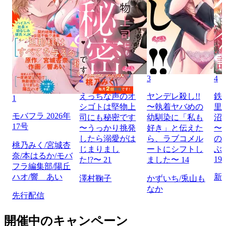
2
3
4
えっちな声のオ
ヤンデレ殺し!!
鉄
1
シゴトは堅物上
〜執着ヤバめの
里
モバフラ 2026年
司にも秘密です
幼馴染に「私も
沼
17号
〜うっかり挑発
好き」と伝えた
〜
したら溺愛がは
ら、ラブコメル
の
桃乃みく/宮城杏
じまりまし
ートにシフトし
ぶ
奈/本はるか/モバ
19
た!?〜 21
ました〜 14
フラ編集部/陽丘
ハオ/響 あい
新
澤村鞠子
かずいち/兎山も
なか
先行配信
開催中のキャンペーン