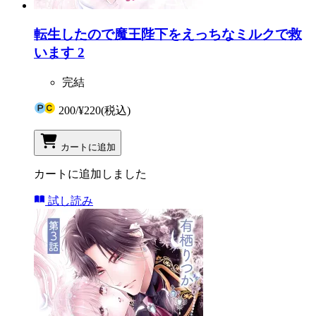
転生したので魔王陛下をえっちなミルクで救
います 2
完結
200
/
¥220
(税込)
カートに追加
カートに追加しました
試し読み