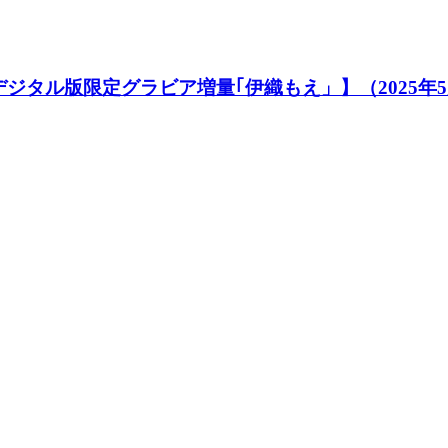
【デジタル版限定グラビア増量｢伊織もえ」】（2025年