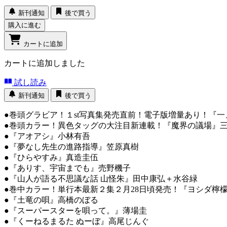
新刊通知
後で買う
購入に進む
カートに追加
カートに追加しました
試し読み
新刊通知
後で買う
●巻頭グラビア！１st写真集発売直前！電子版増量あり！『
●巻頭カラー！異色タッグの大注目新連載！『魔界の議場』
●『アオアシ』小林有吾
●『夢なし先生の進路指導』笠原真樹
●『ひらやすみ』真造圭伍
●『ありす、宇宙までも』売野機子
●『山人が語る不思議な話 山怪朱』田中康弘＋水谷緑
●巻中カラー！単行本最新２集２月28日頃発売！『ヨシダ檸
●『土竜の唄』高橋のぼる
●『スーパースターを唄って。』薄場圭
●『くーねるまるた ぬーぼ』高尾じんぐ