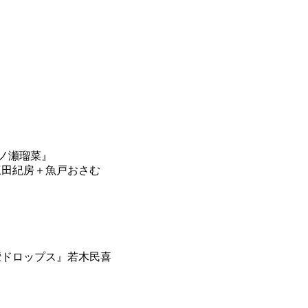
一ノ瀬瑠菜』
三田紀房＋魚戸おさむ
檬ドロップス』若木民喜