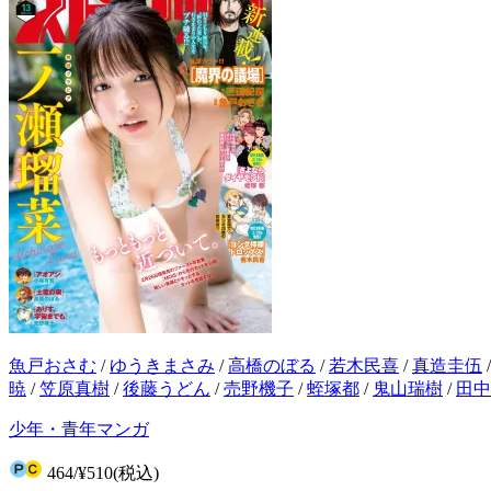
魚戸おさむ
/
ゆうきまさみ
/
高橋のぼる
/
若木民喜
/
真造圭伍
暁
/
笠原真樹
/
後藤うどん
/
売野機子
/
蛭塚都
/
鬼山瑞樹
/
田中
少年・青年マンガ
464
/
¥510
(税込)