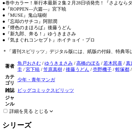
●巻中カラー！単行本最新２集２月28日頃発売！『さよなら
●『ROPPEN―六篇―』宮下暁
●『MUSE』鬼山瑞樹
●『忘却のサチコ』阿部潤
●『煙色のまほろば』後藤うどん
●『新九郎、奔る！』ゆうきまさみ
●『気まぐれコンセプト』ホイチョイ・プロ
＊「週刊スピリッツ」デジタル版には、紙版の付録、特典等
魚戸おさむ
/
ゆうきまさみ
/
高橋のぼる
/
若木民喜
/
真
著者
圭
/
宮下暁
/
笠原真樹
/
後藤うどん
/
売野機子
/
蛭塚都
カテ
少年・青年マンガ
ゴリ
雑誌
ビッグコミックスピリッツ
ジャ
ンル
詳細を見る
とじる
シリーズ