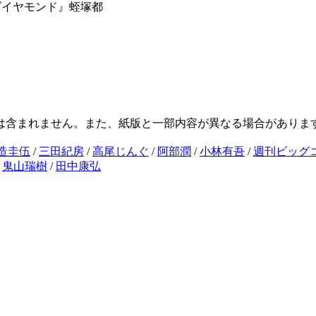
ダイヤモンド』蛭塚都
は含まれません。また、紙版と一部内容が異なる場合がありま
造圭伍
/
三田紀房
/
高尾じんぐ
/
阿部潤
/
小林有吾
/
週刊ビッグ
/
鬼山瑞樹
/
田中康弘