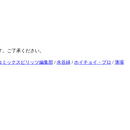
す。ご了承ください。
コミックスピリッツ編集部
/
水谷緑
/
ホイチョイ・プロ
/
薄場