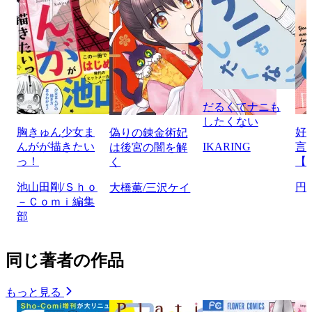
だるくてナニも
したくない
胸きゅん少女ま
好
偽りの錬金術妃
んがが描きたい
IKARING
言
は後宮の闇を解
っ！
【
く
池山田剛/Ｓｈｏ
円
大橋薫/三沢ケイ
－Ｃｏｍｉ編集
部
同じ著者の作品
もっと見る