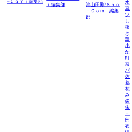
−Ｃｏｍｉ編集部
水
ｉ編集部
池山田剛/Ｓｈｏ
真
－Ｃｏｍｉ編集
ツ
部
し
夜
き
華
小
か
町
奈
パ
佐
都
花
み
袋
朱
－
部
衣