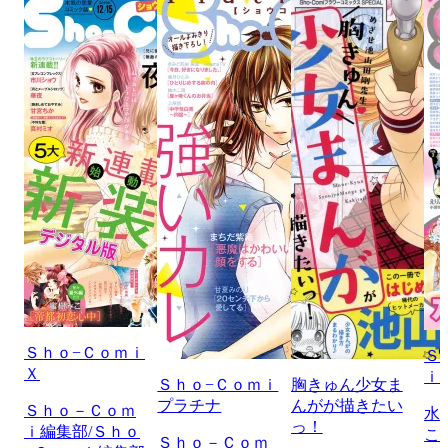
Ｓｈｏ−Ｃｏｍｉ
Ｓ
Ｘ
ｉ
Ｓｈｏ−Ｃｏｍｉ
胸きゅん少女ま
プラチナ
んがが描きたい
Ｓｈｏ－Ｃｏｍ
水
っ！
ｉ編集部/Ｓｈｏ
こ
Ｓｈｏ－Ｃｏｍ