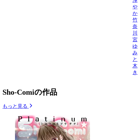
澤
や
か
竹
奈
川
宮
ゆ
み
と
木
き
Sho-Comiの作品
もっと見る