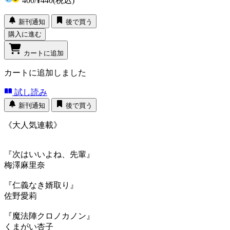
400
/
¥440
(税込)
新刊通知
後で買う
購入に進む
カートに追加
カートに追加しました
試し読み
新刊通知
後で買う
《大人気連載》
『次はいいよね、先輩』
梅澤麻里奈
『仁義なき婿取り』
佐野愛莉
『魔法陣クロノカノン』
くまがい杏子