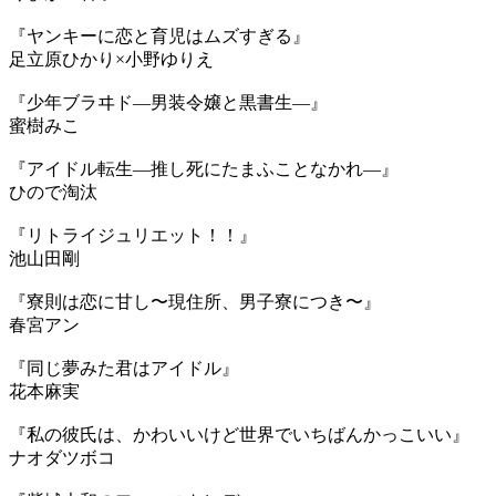
『ヤンキーに恋と育児はムズすぎる』
足立原ひかり×小野ゆりえ
『少年ブラヰド―男装令嬢と黒書生―』
蜜樹みこ
『アイドル転生―推し死にたまふことなかれ―』
ひので淘汰
『リトライジュリエット！！』
池山田剛
『寮則は恋に甘し〜現住所、男子寮につき〜』
春宮アン
『同じ夢みた君はアイドル』
花本麻実
『私の彼氏は、かわいいけど世界でいちばんかっこいい』
ナオダツボコ