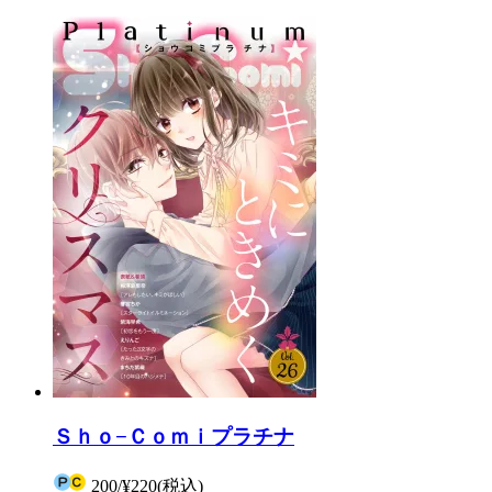
Ｓｈｏ−Ｃｏｍｉプラチナ
200
/
¥220
(税込)