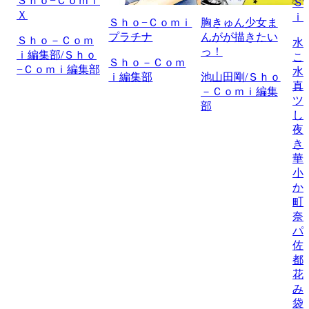
Ｓｈｏ−Ｃｏｍｉ
Ｓ
Ｘ
ｉ
Ｓｈｏ−Ｃｏｍｉ
胸きゅん少女ま
プラチナ
んがが描きたい
Ｓｈｏ－Ｃｏｍ
水
っ！
ｉ編集部/Ｓｈｏ
こ
Ｓｈｏ－Ｃｏｍ
−Ｃｏｍｉ編集部
水
ｉ編集部
池山田剛/Ｓｈｏ
真
－Ｃｏｍｉ編集
ツ
部
し
夜
き
華
小
か
町
奈
パ
佐
都
花
み
袋