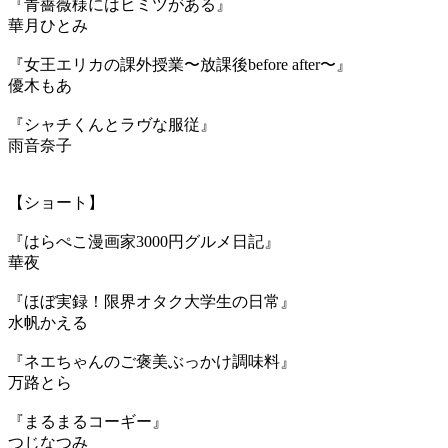
『青薔薇様にはヒミツがある』
華月ひとみ
『女王エリカの課外授業〜放課後before after〜』
優木もあ
『シャチくんとラヴな服従』
雨音奈子
【ショート】
『はらぺこ漫画家3000円グルメ日記』
華夜
『ほぼ実録！限界オタク大学生の日常』
水帆かえる
『ネエちゃんのご褒美ぶっかけ調味料』
万路とら
『まるまるコーギー』
つじなつみ