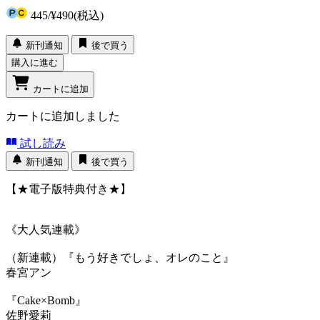
445
/
¥490
(税込)
新刊通知
後で買う
購入に進む
カートに追加
カートに追加しました
試し読み
新刊通知
後で買う
【★電子版特典付き★】
《大人気連載》
（新連載）『もう好きでしょ、オレのこと』
春宮アン
『Cake×Bomb』
佐野愛莉