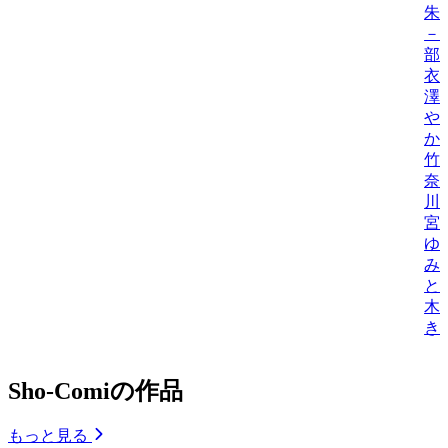
朱
－
部
衣
澤
や
か
竹
奈
川
宮
ゆ
み
と
木
き
Sho-Comiの作品
もっと見る