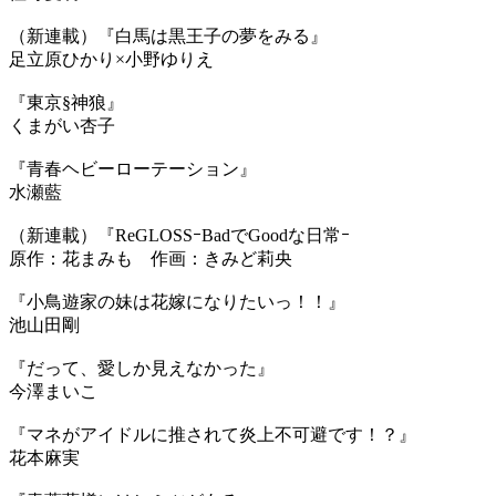
（新連載）『白馬は黒王子の夢をみる』
足立原ひかり×小野ゆりえ
『東京§神狼』
くまがい杏子
『青春ヘビーローテーション』
水瀬藍
（新連載）『ReGLOSSｰBadでGoodな日常ｰ
原作：花まみも 作画：きみど莉央
『小鳥遊家の妹は花嫁になりたいっ！！』
池山田剛
『だって、愛しか見えなかった』
今澤まいこ
『マネがアイドルに推されて炎上不可避です！？』
花本麻実