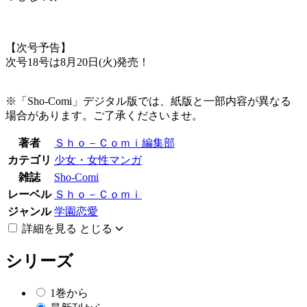
【次号予告】
次号18号は8月20日(火)発売！
※「Sho-Comi」デジタル版では、紙版と一部内容が異なる
場合があります。ご了承くださいませ。
著者
Ｓｈｏ－Ｃｏｍｉ編集部
カテゴリ
少女・女性マンガ
雑誌
Sho-Comi
レーベル
Ｓｈｏ－Ｃｏｍｉ
ジャンル
学園恋愛
詳細を見る
とじる
シリーズ
1巻から