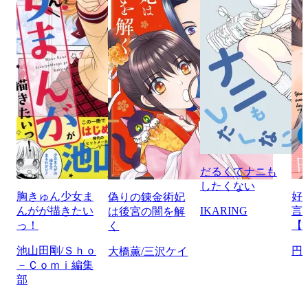
だるくてナニも
したくない
胸きゅん少女ま
好
偽りの錬金術妃
んがが描きたい
IKARING
言
は後宮の闇を解
っ！
【
く
池山田剛/Ｓｈｏ
円
大橋薫/三沢ケイ
－Ｃｏｍｉ編集
部