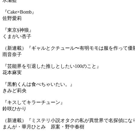
水瀬藍
『Cake×Bomb』
佐野愛莉
『東京§神狼』
くまがい杏子
（新連載）『ギャルとクチュール〜有明モモは服を作って
雨音奈子
『芸能界を引退した推しとしたい100のこと』
花本麻実
『黒豹くんは食べちゃいたい。』
きみど莉央
『キスしてキラーチューン』
鈴咲ひかり
（新連載）『ミステリ小説オタクの私が異世界で名探偵に
まんが・華月ひとみ 原案・野中春樹