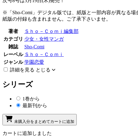
次号8号は3月19日(木)発売！
※「Sho-Comi」デジタル版では、紙版と一部内容が異な
紙版の付録も含まれません。ご了承下さいませ。
著者
Ｓｈｏ－Ｃｏｍｉ編集部
カテゴリ
少女・女性マンガ
雑誌
Sho-Comi
レーベル
Ｓｈｏ－Ｃｏｍｉ
ジャンル
学園恋愛
詳細を見る
とじる
シリーズ
1巻から
最新刊から
未購入分をまとめてカートに追加
カートに追加しました