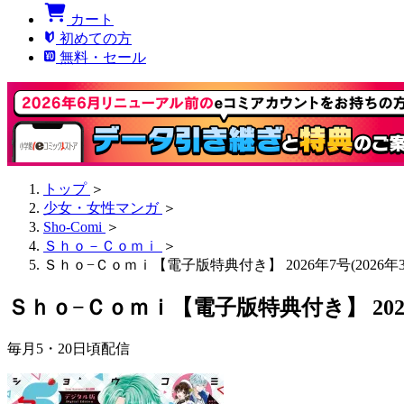
カート
初めての方
無料・セール
トップ
＞
少女・女性マンガ
＞
Sho-Comi
＞
Ｓｈｏ－Ｃｏｍｉ
＞
Ｓｈｏ−Ｃｏｍｉ【電子版特典付き】 2026年7号(2026年
Ｓｈｏ−Ｃｏｍｉ【電子版特典付き】 2026年
毎月5・20日頃配信