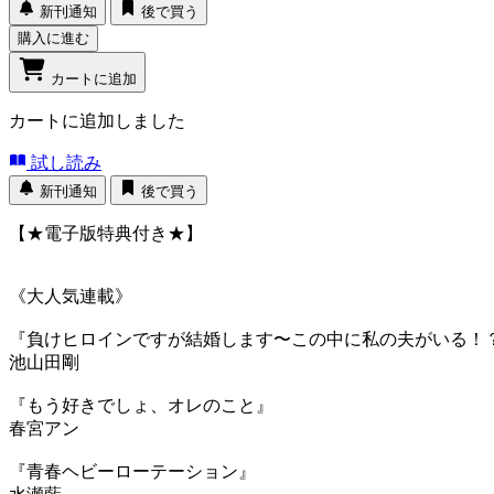
新刊通知
後で買う
購入に進む
カートに追加
カートに追加しました
試し読み
新刊通知
後で買う
【★電子版特典付き★】
《大人気連載》
『負けヒロインですが結婚します〜この中に私の夫がいる
池山田剛
『もう好きでしょ、オレのこと』
春宮アン
『青春ヘビーローテーション』