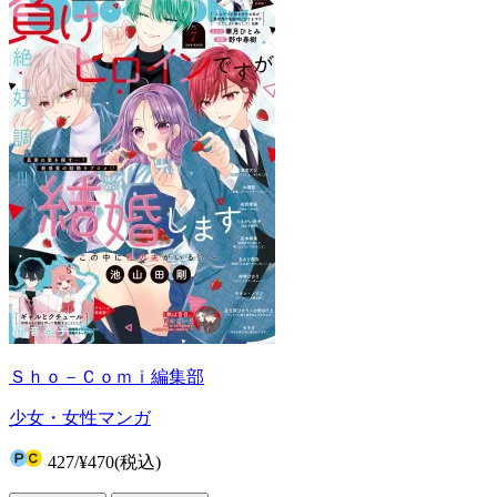
Ｓｈｏ－Ｃｏｍｉ編集部
少女・女性マンガ
427
/
¥470
(税込)