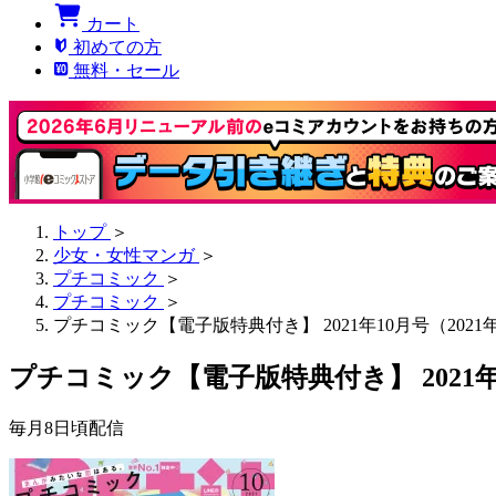
カート
初めての方
無料・セール
トップ
＞
少女・女性マンガ
＞
プチコミック
＞
プチコミック
＞
プチコミック【電子版特典付き】 2021年10月号（2021
プチコミック【電子版特典付き】 2021年1
毎月8日頃配信