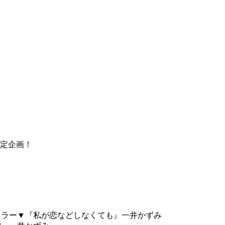
ル限定企画！
カラー▼『私が恋などしなくても』一井かずみ