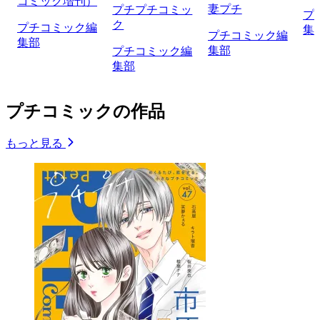
コミック増刊）
妻プチ
プチプチコミッ
プ
ク
プチコミック編
集
プチコミック編
集部
集部
プチコミック編
集部
プチコミックの作品
もっと見る