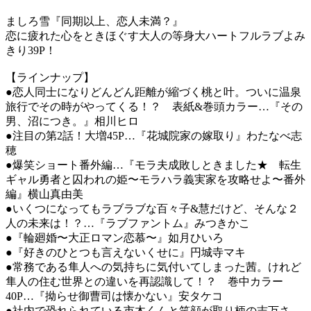
ましろ雪『同期以上、恋人未満？』
恋に疲れた心をときほぐす大人の等身大ハートフルラブよみ
きり39P！
【ラインナップ】
●恋人同士になりどんどん距離が縮づく桃と叶。ついに温泉
旅行でその時がやってくる！？ 表紙&巻頭カラー…『その
男、沼につき。』相川ヒロ
●注目の第2話！大増45P…『花城院家の嫁取り』わたなべ志
穂
●爆笑ショート番外編…『モラ夫成敗しときました★ 転生
ギャル勇者と囚われの姫〜モラハラ義実家を攻略せよ〜番外
編』横山真由美
●いくつになってもラブラブな百々子&慧だけど、そんな２
人の未来は！？…『ラブファントム』みつきかこ
●『輪廻婚〜大正ロマン恋慕〜』如月ひいろ
●『好きのひとつも言えないくせに』円城寺マキ
●常務である隼人への気持ちに気付いてしまった茜。けれど
隼人の住む世界との違いを再認識して！？ 巻中カラー
40P…『拗らせ御曹司は懐かない』安タケコ
●社内で恐れられている市木くんと笑顔が取り柄の志万さ