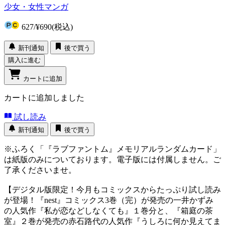
少女・女性マンガ
627
/
¥690
(税込)
新刊通知
後で買う
購入に進む
カートに追加
カートに追加しました
試し読み
新刊通知
後で買う
※ふろく「『ラブファントム』メモリアルランダムカード」
は紙版のみについております。電子版には付属しません。ご
了承くださいませ。
【デジタル版限定！今月もコミックスからたっぷり試し読み
が登場！『nest』コミックス3巻（完）が発売の一井かずみ
の人気作『私が恋などしなくても』１巻分と、『箱庭の茶
室』２巻が発売の赤石路代の人気作『うしろに何か見えてま