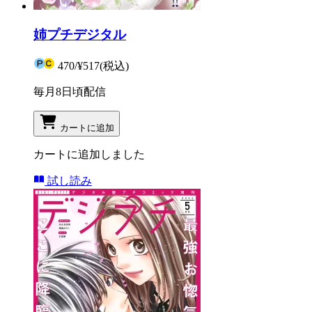
姉プチデジタル
470
/
¥517
(税込)
毎月8日頃配信
カートに追加
カートに追加しました
試し読み