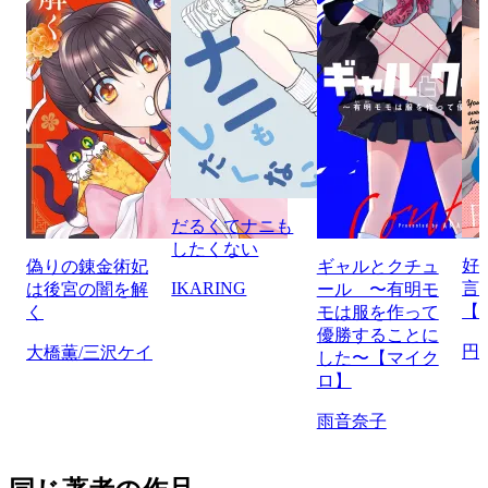
だるくてナニも
したくない
好
偽りの錬金術妃
ギャルとクチュ
IKARING
言
は後宮の闇を解
ール 〜有明モ
【
く
モは服を作って
優勝することに
円
大橋薫/三沢ケイ
した〜【マイク
ロ】
雨音奈子