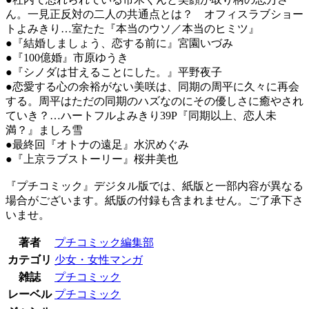
ん。一見正反対の二人の共通点とは？ オフィスラブショー
トよみきり…室たた『本当のウソ／本当のヒミツ』
●『結婚しましょう、恋する前に』宮園いづみ
●『100億婚』市原ゆうき
●『シノダは甘えることにした。』平野夜子
●恋愛する心の余裕がない美咲は、同期の周平に久々に再会
する。周平はただの同期のハズなのにその優しさに癒やされ
ていき？…ハートフルよみきり39P『同期以上、恋人未
満？』ましろ雪
●最終回『オトナの遠足』水沢めぐみ
●『上京ラブストーリー』桜井美也
『プチコミック』デジタル版では、紙版と一部内容が異なる
場合がございます。紙版の付録も含まれません。ご了承下さ
いませ。
著者
プチコミック編集部
カテゴリ
少女・女性マンガ
雑誌
プチコミック
レーベル
プチコミック