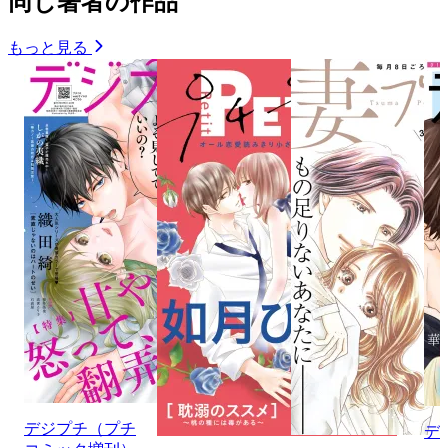
同じ著者の作品
もっと見る
デジプチ（プチ
デ