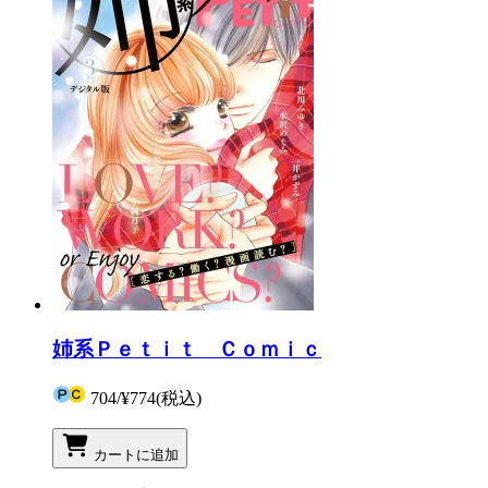
姉系Ｐｅｔｉｔ Ｃｏｍｉｃ
704
/
¥774
(税込)
カートに追加