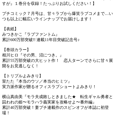
すが』１巻分を収録！たっぷりお試しください！】
プチコミック７月号は、甘々ラブから爆笑ラブコメまで…い
つも以上に幅広いラインナップでお届けします！
【表紙】
みつきかこ『ラブファントム』
累計600万部突破!! 連載11年目突破記念号♪
【巻頭カラー】
相川ヒロ『その男、沼につき。』
累計55万部突破の大ヒット作！ 恋人ターンでさらに甘々展
開をお見逃しなく！
【トリプルよみきり】
室たた『本当のウソ／本当のヒミツ』
実力派作家が贈るオフィスラブショートよみきり！
横山真由美『モラ夫成敗しときました★ 転生ギャル勇者と
囚われの姫〜モラハラ義実家を攻略せよ〜番外編』
累計40万部突破！妻プチ連載作のスピンオフが本誌に初登
場！