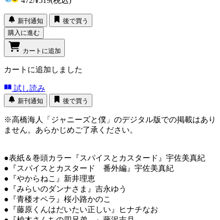
472
/
¥519
(税込)
新刊通知
後で買う
購入に進む
カートに追加
カートに追加しました
試し読み
新刊通知
後で買う
※高橋海人「ジャニーズと僕」のデジタル版での掲載はあり
ません。あらかじめご了承ください。
●表紙＆巻頭カラー『スパイスとカスタード』宇佐美真紀
●『スパイスとカスタード 番外編』宇佐美真紀
●『やからねこ』新井理恵
●『みらいのダンナさま』吉永ゆう
●『青楼オペラ』桜小路かのこ
●『藤原くんはだいたい正しい』ヒナチなお
●『柚木さんちの四兄弟。』藤沢志月