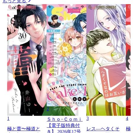
もっと見る
2
1
3
4
Ｓｈｏ−Ｃｏｍｉ
【電子版特典付
極と蕾〜極道と
レス―ヘタくそ
極
き】 2026年17号