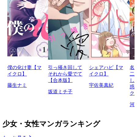
僕の化け妻【マ
引っ掻き回して
シェアハピ【マ
名
イクロ】
それから愛でて
イクロ】
二
【合本版】
し
藤生ナミ
宇佐美真紀
惑
坂道ミチ子
ク
河
少女・女性マンガランキング