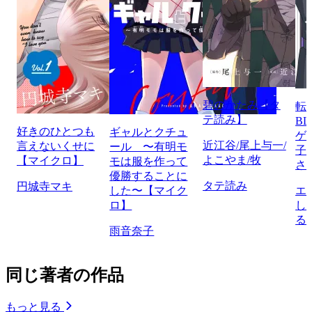
碧のかたみ【タ
転
テ読み】
B
好きのひとつも
ギャルとクチュ
ゲ
近江谷/尾上与一/
言えないくせに
ール 〜有明モ
子
よこやま/牧
【マイクロ】
モは服を作って
さ
優勝することに
タテ読み
円城寺マキ
した〜【マイク
エ
ロ】
し
る
雨音奈子
同じ著者の作品
もっと見る