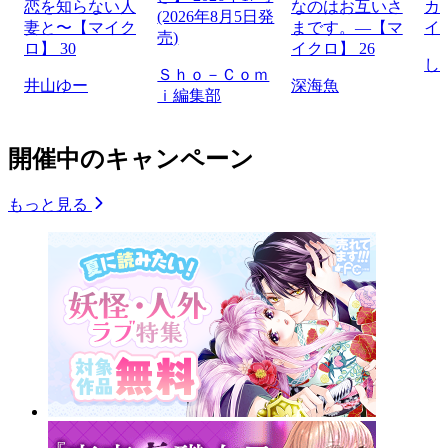
恋を知らない人
なのはお互いさ
カ
(2026年8月5日発
妻と〜【マイク
まです。―【マ
イ
売)
ロ】 30
イクロ】 26
し
Ｓｈｏ－Ｃｏｍ
井山ゆー
深海魚
ｉ編集部
開催中のキャンペーン
もっと見る