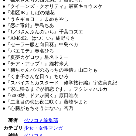
●『クイーンズ・クオリティ』最富キョウスケ
●『港区JK』しばの結花
●『うさギョロ！』まめもやし
●『恋に毒針』手島ちあ
●『1／3さんぶんのいち』千葉コズエ
●『AM8:02、はつこい』紺野りさ
●『セーラー服と向日葵』中島ベガ
●『バエモテ』春名ひろ
●『夏夢カゲロウ』星名トミー
●『チア・アップ！』維村米人
●『梅ちゃんパパのあっちの事情』山口とも
●『くま子さんな日々』ちひろ
●『スパイスとカスタード 修学旅行編』宇佐美真紀
●『家に帰るまでが初恋です。』フクシマハルカ
●『6000秒、ドアが開く』原田唯衣
●『二度目の恋は夜に咲く』藤峰やまと
●『心臓がもちそうにない』杏乃
著者
ベツコミ編集部
カテゴリ
少女・女性マンガ
雑誌
ベツコミ