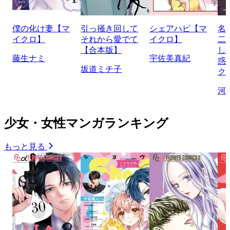
僕の化け妻【マ
引っ掻き回して
シェアハピ【マ
名
イクロ】
それから愛でて
イクロ】
二
【合本版】
し
藤生ナミ
宇佐美真紀
惑
坂道ミチ子
ク
河
少女・女性マンガランキング
もっと見る