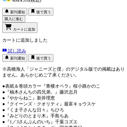
464
/
¥510
(税込)
新刊通知
後で買う
購入に進む
カートに追加
カートに追加しました
試し読み
新刊通知
後で買う
※高橋海人「ジャニーズと僕」のデジタル版での掲載はあり
ません。あらかじめご了承ください。
●表紙＆巻頭カラー『青楼オペラ』桜小路かのこ
●『柚木さんちの四兄弟。』藤沢志月
●『やからねこ』新井理恵
●『クイーンズ・クオリティ』最富キョウスケ
●『くま子さんな日々』ちひろ
●『みどりのとまり木』手島ちあ
●『1／3さんぶんのいち』千葉コズエ