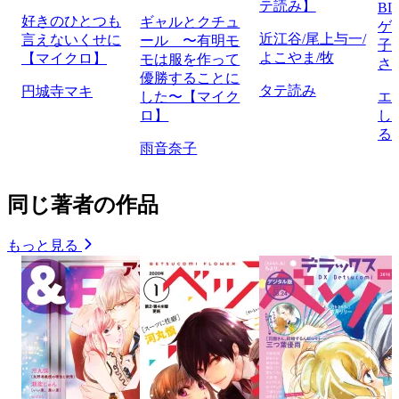
テ読み】
B
好きのひとつも
ギャルとクチュ
ゲ
近江谷/尾上与一/
言えないくせに
ール 〜有明モ
子
よこやま/牧
【マイクロ】
モは服を作って
さ
優勝することに
タテ読み
円城寺マキ
した〜【マイク
エ
ロ】
し
る
雨音奈子
同じ著者の作品
もっと見る