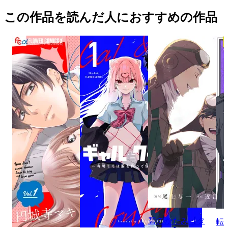
この作品を読んだ人におすすめの作品
碧のかたみ【タ
転