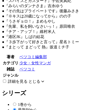
●『スパイスとカスタード』宇佐美真紀
●『みらいのダンナさま』吉永ゆう
●『その先はプライベートです』後藤みさき
●『※キスは20歳になってから』のの子
●『うさギョロ！』まめもやし
●『先輩、私を飼いなさいっ！』原田唯衣
●『チア・アップ！』維村米人
●『港区JK』しばの結花
●『３歩下がって好きと言って』星名トミー
●『まとって まどって 熱』坂道ミチ子
著者
ベツコミ編集部
カテゴリ
少女・女性マンガ
雑誌
ベツコミ
ジャンル
詳細を見る
とじる
シリーズ
1巻から
最新刊から