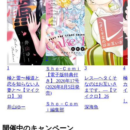
2
1
3
4
Ｓｈｏ−Ｃｏｍｉ
【電子版特典付
極と蕾〜極道と
レス―ヘタくそ
極
き】 2026年17号
恋を知らない人
なのはお互いさ
カ
(2026年8月5日発
妻と〜【マイク
まです。―【マ
イ
売)
ロ】 30
イクロ】 26
し
Ｓｈｏ－Ｃｏｍ
井山ゆー
深海魚
ｉ編集部
開催中のキャンペーン