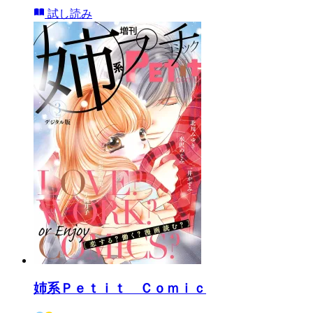
試し読み
姉系Ｐｅｔｉｔ Ｃｏｍｉｃ