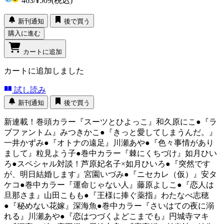
463
/
¥509
(税込)
新刊通知
後で買う
購入に進む
カートに追加
カートに追加しました
試し読み
新刊通知
後で買う
新連載！巻頭カラー『スーツとひよっこ』和久原にこ●『ラ
ブファントム』みつきかこ●『きっと愛してしまうんだ。』
一井かずみ●『オトナの遠足』川瀬あや●『色々事情があり
まして』粒見よう子●巻中カラー『棘にくちづけ』如月ひい
ろ●スペシャル対談！芦原妃名子×如月ひいろ●『突然です
が、明日結婚します』宮園いづみ●『ニセカレ（仮）』安タ
ケコ●巻中カラー『運命じゃない人』藤原よしこ●『恋人は
旦那さま』山田こもも●『王様に捧ぐ薬指』わたなべ志穂
●『秘めない花嫁』深海魚●巻中カラー『さいはての夜に溺
れる』川瀬あや●『恋はつづくよどこまでも』円城寺マキ