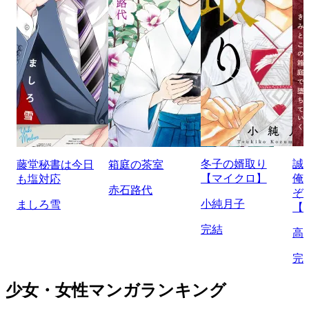
冬子の婿取り
誠
藤堂秘書は今日
箱庭の茶室
【マイクロ】
俺
も塩対応
赤石路代
ぞ
小純月子
ましろ雪
【
完結
高
完
少女・女性マンガランキング