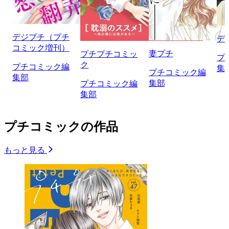
デジプチ（プチ
デ
コミック増刊）
妻プチ
プチプチコミッ
プ
ク
プチコミック編
集
プチコミック編
集部
集部
プチコミック編
集部
プチコミックの作品
もっと見る