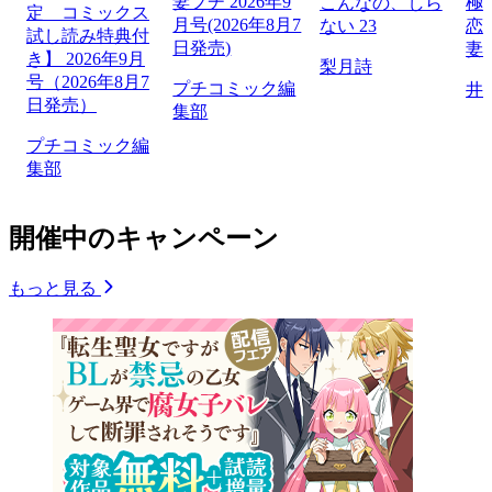
妻プチ 2026年9
こんなの、しら
極
定 コミックス
月号(2026年8月7
ない 23
恋
試し読み特典付
日発売)
妻
き】 2026年9月
梨月詩
号（2026年8月7
プチコミック編
井
日発売）
集部
プチコミック編
集部
開催中のキャンペーン
もっと見る