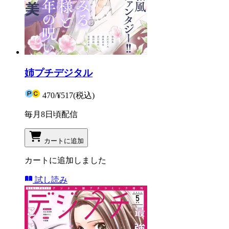
姉プチデジタル
470
/
¥517
(税込)
毎月8日頃配信
カートに追加
カートに追加しました
試し読み