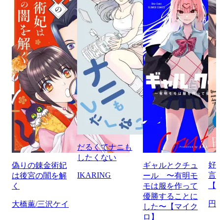
だるくてナニも
したくない
好
偽りの錬金術妃
ギャルとクチュ
IKARING
言
は後宮の闇を解
ール 〜有明モ
【
く
モは服を作って
優勝することに
円
大橋薫/三沢ケイ
した〜【マイク
ロ】