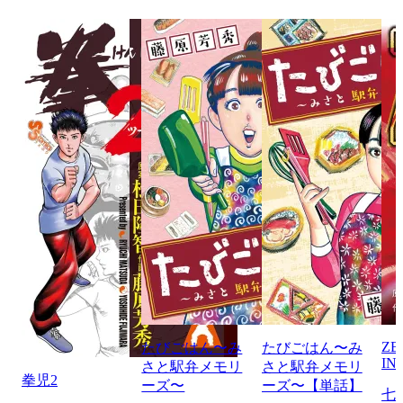
ZE
たびごはん〜み
たびごはん〜み
IN
さと駅弁メモリ
さと駅弁メモリ
拳児2
ーズ〜
ーズ〜【単話】
七