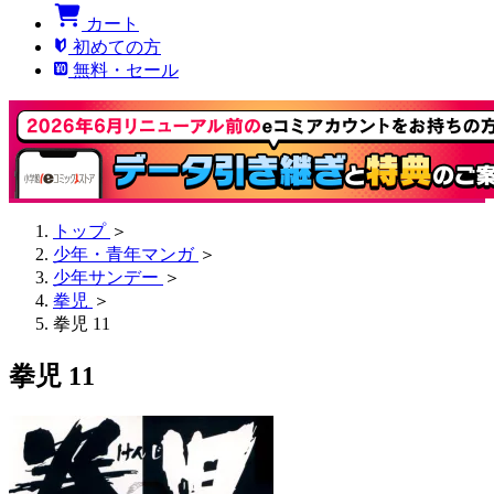
カート
初めての方
無料・セール
トップ
＞
少年・青年マンガ
＞
少年サンデー
＞
拳児
＞
拳児 11
拳児 11