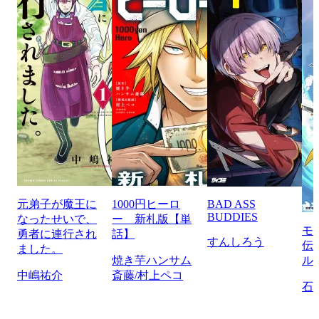
元弟子が魔王に
1000円ヒーロ
BAD ASS
BUDDIES
なったせいで、
ー 新札版【単
モ
勇者に連行され
話】
すんしろう
伝
ました。
焼き芋ハンサム
ル
中嶋祐介
斎藤/村上ペコ
石