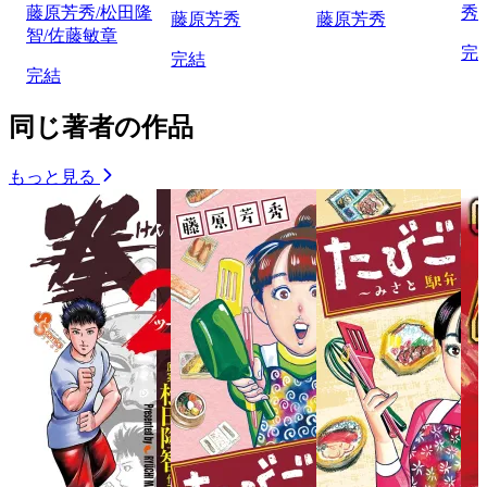
藤原芳秀/松田隆
秀
藤原芳秀
藤原芳秀
智/佐藤敏章
完
完結
完結
同じ著者の作品
もっと見る