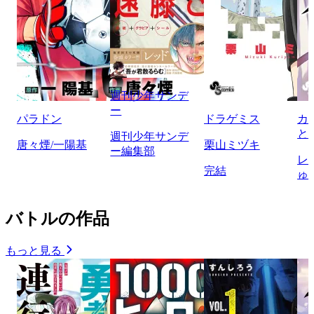
週刊少年サンデ
ー
パラドン
ドラゲミス
カ
と
週刊少年サンデ
唐々煙/一陽基
栗山ミヅキ
ー編集部
レ
完結
ゅ
バトルの作品
もっと見る