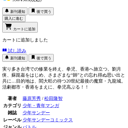
新刊通知
後で買う
購入に進む
カートに追加
カートに追加しました
試し読み
新刊通知
後で買う
実り多き台湾での修業を終え、拳児、香港へ旅立つ。劉月
侠、蘇崑崙をはじめ、さまざまな“師”との忘れ得ぬ思い出と
共に…目的地は、閻大旺の待つ20世紀最後の魔窟・九龍城。
活劇都市・香港をまえに、拳児高ぶる！！
著者
藤原芳秀
/
松田隆智
カテゴリ
少年・青年マンガ
雑誌
少年サンデー
レーベル
少年サンデーコミックス
ジャンル
バトル