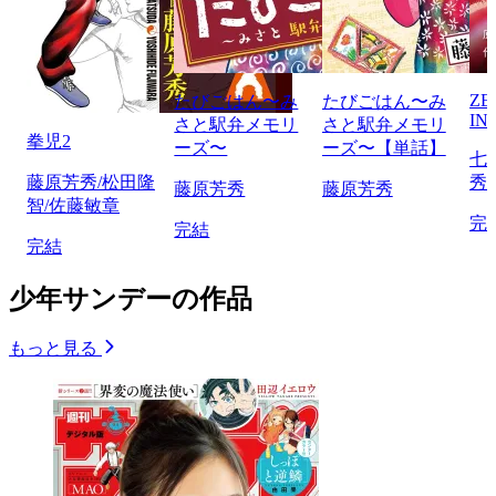
ZE
たびごはん〜み
たびごはん〜み
IN
さと駅弁メモリ
さと駅弁メモリ
拳児2
ーズ〜
ーズ〜【単話】
七
藤原芳秀/松田隆
秀
藤原芳秀
藤原芳秀
智/佐藤敏章
完
完結
完結
少年サンデーの作品
もっと見る