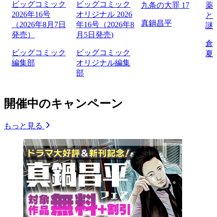
ビッグコミック
ビッグコミック
九条の大罪 17
薬
2026年16号
オリジナル 2026
と
真鍋昌平
（2026年8月7日
年16号（2026年8
謎
発売）
月5日発売)
倉
ビッグコミック
ビッグコミック
夏
編集部
オリジナル編集
部
開催中のキャンペーン
もっと見る