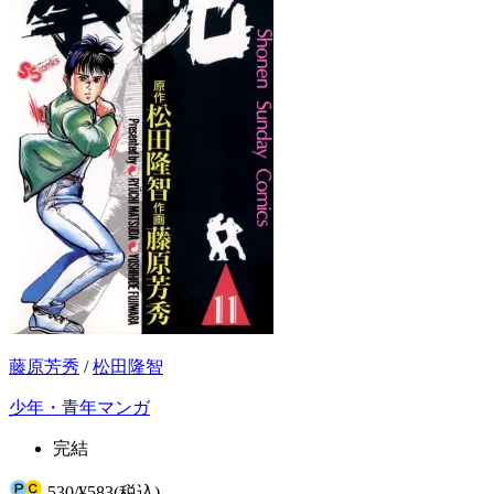
藤原芳秀
/
松田隆智
少年・青年マンガ
完結
530
/
¥583
(税込)