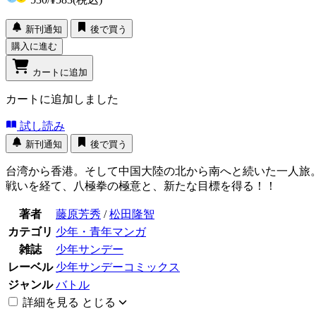
新刊通知
後で買う
購入に進む
カートに追加
カートに追加しました
試し読み
新刊通知
後で買う
台湾から香港。そして中国大陸の北から南へと続いた一人旅
戦いを経て、八極拳の極意と、新たな目標を得る！！
著者
藤原芳秀
/
松田隆智
カテゴリ
少年・青年マンガ
雑誌
少年サンデー
レーベル
少年サンデーコミックス
ジャンル
バトル
詳細を見る
とじる