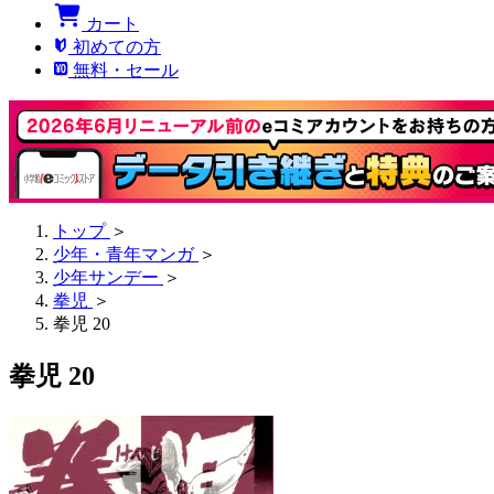
カート
初めての方
無料・セール
トップ
＞
少年・青年マンガ
＞
少年サンデー
＞
拳児
＞
拳児 20
拳児 20