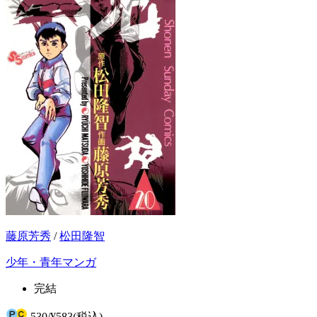
藤原芳秀
/
松田隆智
少年・青年マンガ
完結
530
/
¥583
(税込)