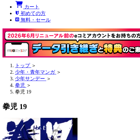
カート
初めての方
無料・セール
トップ
＞
少年・青年マンガ
＞
少年サンデー
＞
拳児
＞
拳児 19
拳児 19