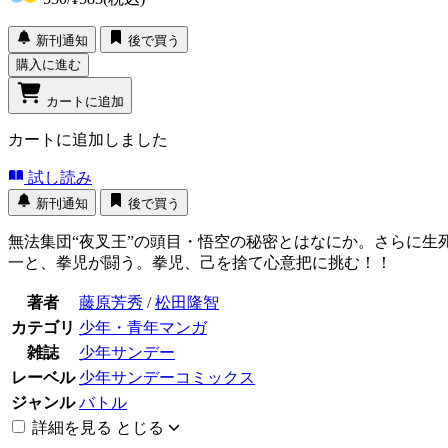
新刊通知
後で買う
購入に進む
カートに追加
カートに追加しました
試し読み
新刊通知
後で買う
無法集団“夜叉王”の頭目・悟空の秘密とはなにか。さらに
一と、拳児が闘う。拳児、己を捨て心意把に挑む！！
著者
藤原芳秀
/
松田隆智
カテゴリ
少年・青年マンガ
雑誌
少年サンデー
レーベル
少年サンデーコミックス
ジャンル
バトル
詳細を見る
とじる