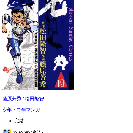
藤原芳秀
/
松田隆智
少年・青年マンガ
完結
530
/
¥583
(税込)