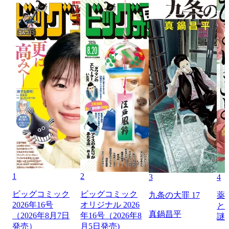
1
2
3
4
ビッグコミック
ビッグコミック
九条の大罪 17
薬
2026年16号
オリジナル 2026
と
真鍋昌平
（2026年8月7日
年16号（2026年8
謎
発売）
月5日発売)