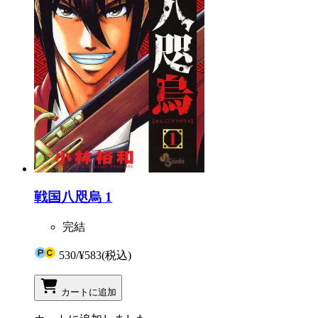
戦国八咫烏 1
完結
530
/
¥583
(税込)
カートに追加