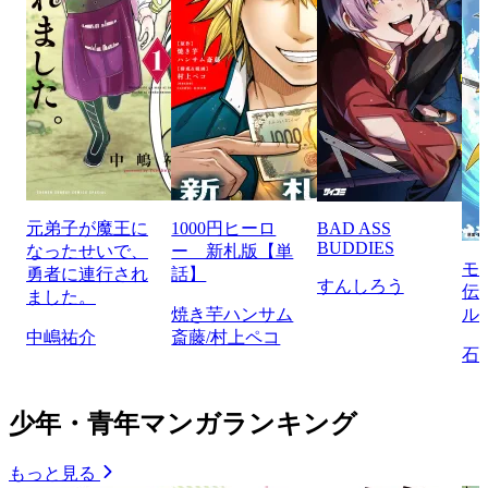
元弟子が魔王に
1000円ヒーロ
BAD ASS
BUDDIES
なったせいで、
ー 新札版【単
モ
勇者に連行され
話】
すんしろう
伝
ました。
焼き芋ハンサム
ル
中嶋祐介
斎藤/村上ペコ
石
少年・青年マンガランキング
もっと見る