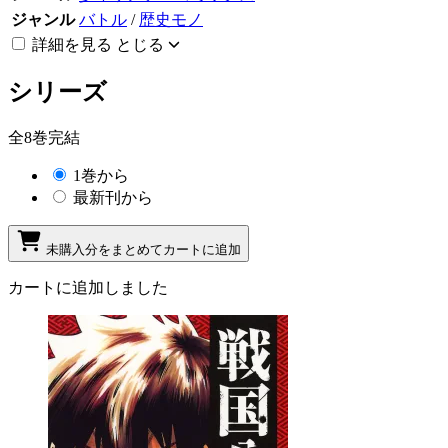
ジャンル
バトル
/
歴史モノ
詳細を見る
とじる
シリーズ
全8巻完結
1巻から
最新刊から
未購入分をまとめてカートに追加
カートに追加しました