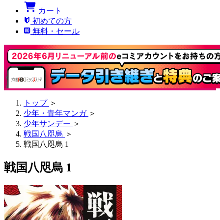
カート
初めての方
無料・セール
トップ
＞
少年・青年マンガ
＞
少年サンデー
＞
戦国八咫烏
＞
戦国八咫烏 1
戦国八咫烏 1