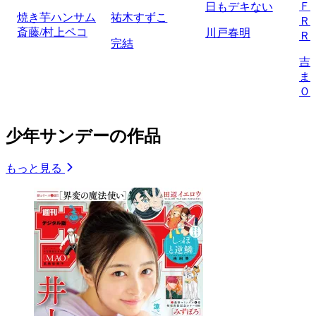
Ｆ
日もデキない
焼き芋ハンサム
祐木すずこ
Ｒ
斎藤/村上ペコ
川戸春明
Ｒ
完結
吉
ま
Ｏ
少年サンデーの作品
もっと見る