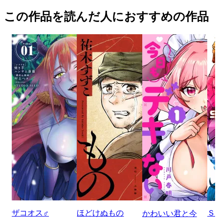
この作品を読んだ人におすすめの作品
ザコオス♂
ほどけぬもの
Ｓ
かわいい君と今