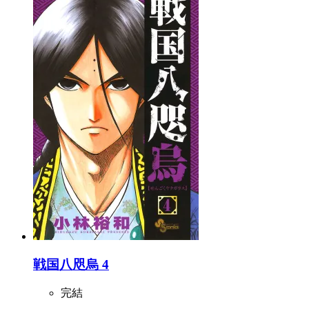
戦国八咫烏 4
完結