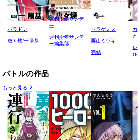
週刊少年サンデ
ー
パラドン
ドラゲミス
カ
と
週刊少年サンデ
唐々煙/一陽基
栗山ミヅキ
ー編集部
レ
完結
ゅ
バトルの作品
もっと見る