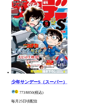
少年サンデーS（スーパー）
773
/
¥850
(税込)
毎月25日頃配信