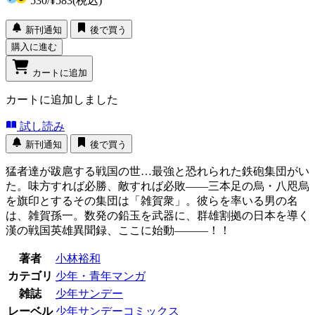
530
/
¥583
(税込)
新刊通知
後で買う
購入に進む
カートに追加
カートに追加しました
試し読み
新刊通知
後で買う
猛者達が跋扈する戦国の世…最強と恐れられた鉄砲集団がい
た。味方すれば必勝、敵すれば必敗――三本足の烏・八咫烏
を旗印とするその集団は「雑賀衆」。彼らを率いる男の名
は、雑賀孫一。数発の鉛玉を武器に、群雄割拠の日本を導く
漢の戦国英雄異聞録、ここに始動―――！！
著者
小林裕和
カテゴリ
少年・青年マンガ
雑誌
少年サンデー
レーベル
少年サンデーコミックス