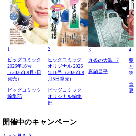
1
2
3
4
ビッグコミック
ビッグコミック
九条の大罪 17
薬
2026年16号
オリジナル 2026
と
真鍋昌平
（2026年8月7日
年16号（2026年8
謎
発売）
月5日発売)
倉
ビッグコミック
ビッグコミック
夏
編集部
オリジナル編集
部
開催中のキャンペーン
もっと見る