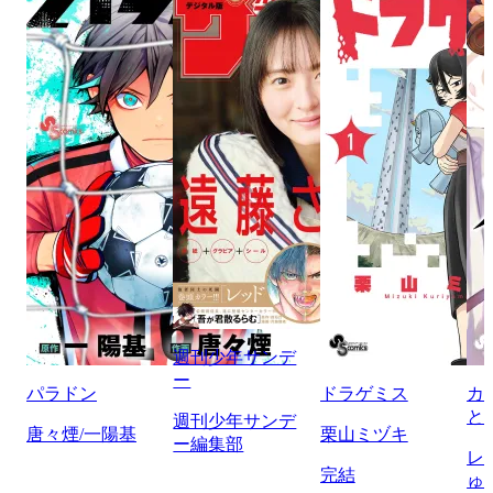
週刊少年サンデ
ー
パラドン
ドラゲミス
カ
と
週刊少年サンデ
唐々煙/一陽基
栗山ミヅキ
ー編集部
レ
完結
ゅ