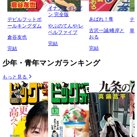
イナズマイレブ
ン 完全版
あばれ！隼
デビルフットボ
テ
ールキングダム
やぶのてんや/レ
古沢一誠/峰岸と
草
ベルファイブ
おる
倉谷友也
完結
完結
完結
少年・青年マンガランキング
もっと見る