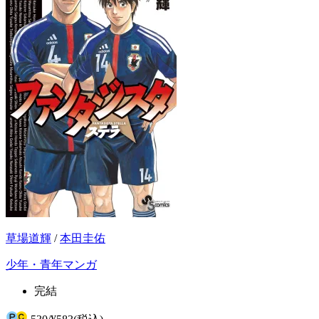
草場道輝
/
本田圭佑
少年・青年マンガ
完結