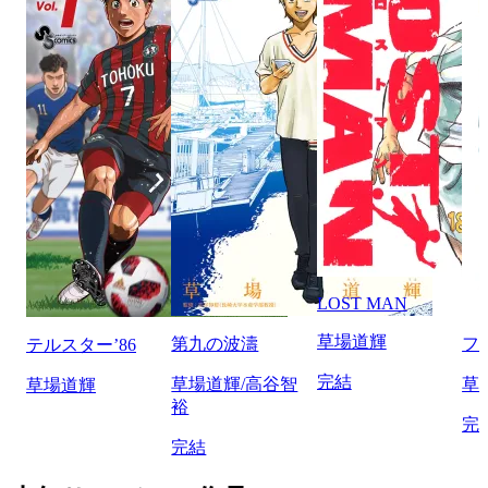
LOST MAN
草場道輝
第九の波濤
フ
テルスター’86
完結
草場道輝/高谷智
草
草場道輝
裕
完
完結