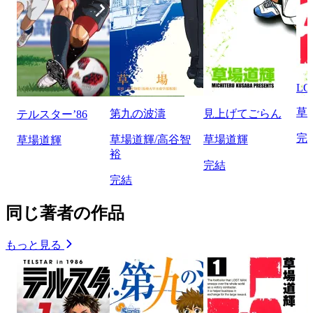
LO
草
第九の波濤
見上げてごらん
テルスター’86
完
草場道輝/高谷智
草場道輝
草場道輝
裕
完結
完結
同じ著者の作品
もっと見る