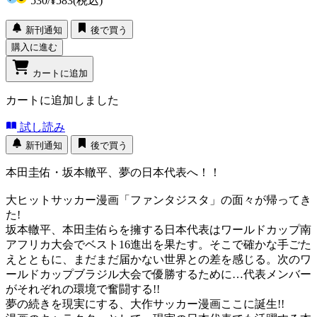
530
/
¥583
(税込)
新刊通知
後で買う
購入に進む
カートに追加
カートに追加しました
試し読み
新刊通知
後で買う
本田圭佑・坂本轍平、夢の日本代表へ！！
大ヒットサッカー漫画「ファンタジスタ」の面々が帰ってき
た!
坂本轍平、本田圭佑らを擁する日本代表はワールドカップ南
アフリカ大会でベスト16進出を果たす。そこで確かな手ごた
えとともに、まだまだ届かない世界との差を感じる。次のワ
ールドカップブラジル大会で優勝するために…代表メンバー
がそれぞれの環境で奮闘する!!
夢の続きを現実にする、大作サッカー漫画ここに誕生!!