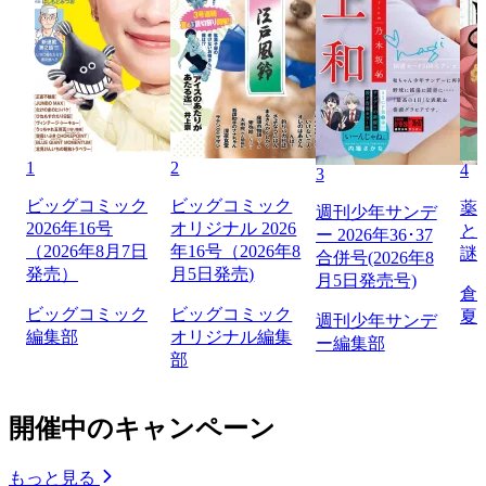
1
2
4
3
ビッグコミック
ビッグコミック
薬
週刊少年サンデ
2026年16号
オリジナル 2026
と
ー 2026年36･37
（2026年8月7日
年16号（2026年8
謎
合併号(2026年8
発売）
月5日発売)
月5日発売号)
倉
ビッグコミック
ビッグコミック
夏
週刊少年サンデ
編集部
オリジナル編集
ー編集部
部
開催中のキャンペーン
もっと見る