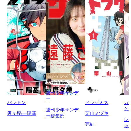
週刊少年サンデ
ー
パラドン
ドラゲミス
カ
と
週刊少年サンデ
唐々煙/一陽基
栗山ミヅキ
ー編集部
レ
完結
ゅ