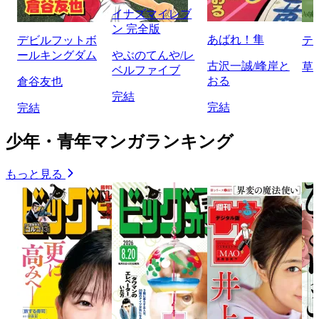
イナズマイレブ
ン 完全版
あばれ！隼
デビルフットボ
テ
ールキングダム
やぶのてんや/レ
古沢一誠/峰岸と
草
ベルファイブ
おる
倉谷友也
完結
完結
完結
少年・青年マンガランキング
もっと見る