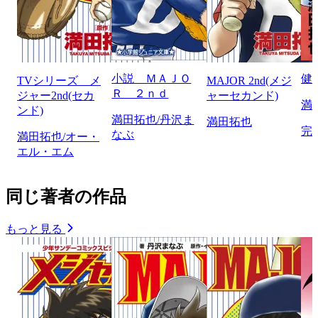
小説 ＭＡＪＯ
健
TVシリーズ メ
MAJOR 2nd(メジ
Ｒ ２ｎｄ
ジャー2nd(セカ
ャーセカンド)
満
ンド)
満田拓也/丹沢ま
満田拓也
完
なぶ
満田拓也/オー・
エル・エム
同じ著者の作品
もっと見る