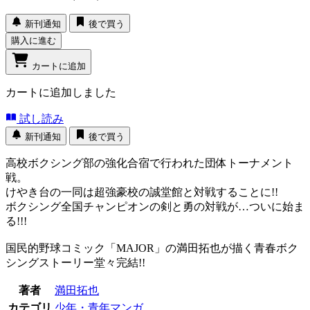
新刊通知
後で買う
購入に進む
カートに追加
カートに追加しました
試し読み
新刊通知
後で買う
高校ボクシング部の強化合宿で行われた団体トーナメント
戦。
けやき台の一同は超強豪校の誠堂館と対戦することに!!
ボクシング全国チャンピオンの剣と勇の対戦が…ついに始ま
る!!!
国民的野球コミック「MAJOR」の満田拓也が描く青春ボク
シングストーリー堂々完結!!
著者
満田拓也
カテゴリ
少年・青年マンガ