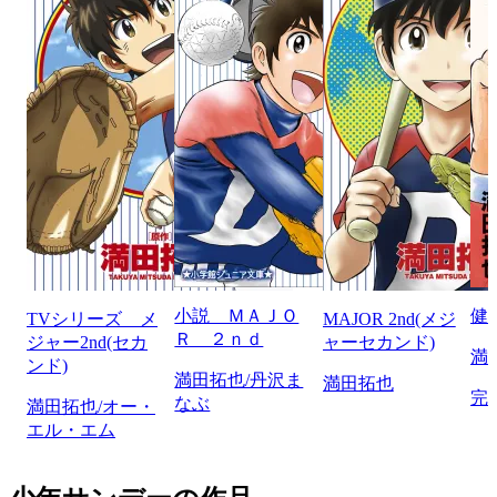
小説 ＭＡＪＯ
健
TVシリーズ メ
MAJOR 2nd(メジ
Ｒ ２ｎｄ
ジャー2nd(セカ
ャーセカンド)
満
ンド)
満田拓也/丹沢ま
満田拓也
完
なぶ
満田拓也/オー・
エル・エム