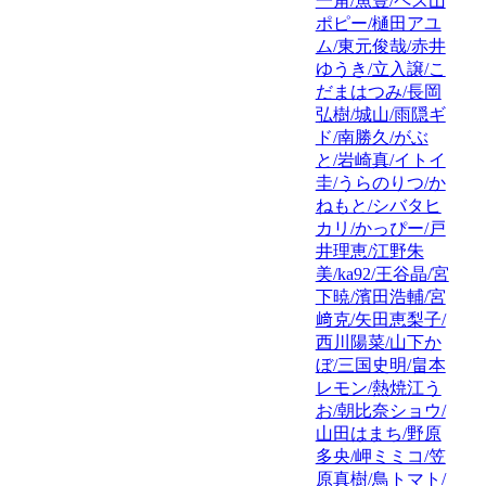
一角/魚豊/ペス山
ポピー/樋田アユ
ム/東元俊哉/赤井
ゆうき/立入譲/こ
だまはつみ/長岡
弘樹/城山/雨隠ギ
ド/南勝久/がぶ
と/岩崎真/イトイ
圭/うらのりつ/か
ねもと/シバタヒ
カリ/かっぴー/戸
井理恵/江野朱
美/ka92/王谷晶/宮
下暁/濱田浩輔/宮
﨑克/矢田恵梨子/
西川陽菜/山下か
ぼ/三国史明/畠本
レモン/熱焼江う
お/朝比奈ショウ/
山田はまち/野原
多央/岬ミミコ/笠
原真樹/鳥トマト/