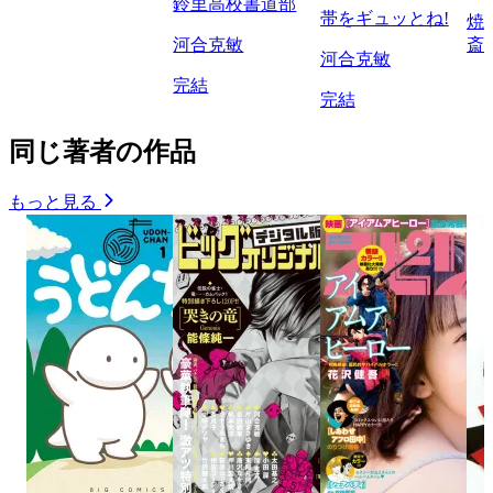
鈴里高校書道部
帯をギュッとね!
焼
河合克敏
斎
河合克敏
完結
完結
同じ著者の作品
もっと見る