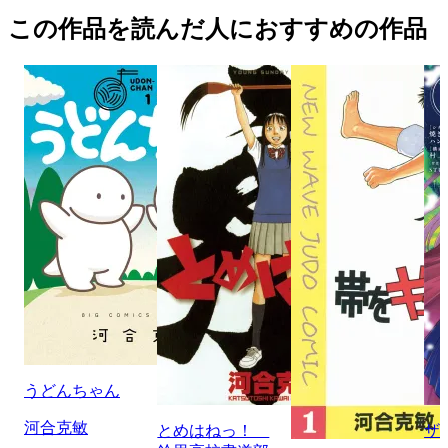
この作品を読んだ人におすすめの作品
うどんちゃん
河合克敏
とめはねっ！
ザ