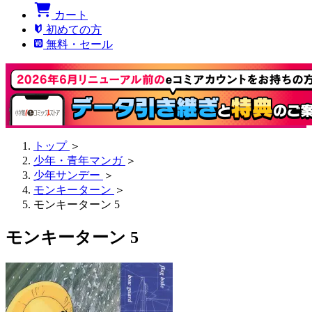
カート
初めての方
無料・セール
トップ
＞
少年・青年マンガ
＞
少年サンデー
＞
モンキーターン
＞
モンキーターン 5
モンキーターン 5