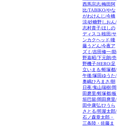
西馬宗志/梅田阿
比/TABIKO/やな
がわけんじ/今橋
涼/砂糖野しおん/
志村貴子/ほしの
ディスコ/枝田/サ
ンカクヘッド/後
藤うどん/今夜ア
ズミ/吉田修一/助
野嘉昭/下元朗/売
野機子/HERO/足
立いまる/蛭塚都/
午後/塚田ゆうた/
奥嶋ひろまさ/朝
日夜/鬼山瑞樹/岡
田磨里/蛭塚都/板
垣巴留/岡田麿里/
田中康弘/ひうら
さとる/照屋太郎/
石ノ森章太郎・
三条陸・佐藤ま