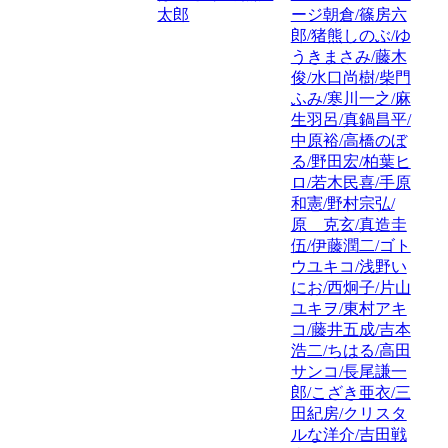
太郎
ージ朝倉/篠房六
郎/猪熊しのぶ/ゆ
うきまさみ/藤木
俊/水口尚樹/柴門
ふみ/寒川一之/麻
生羽呂/真鍋昌平/
中原裕/高橋のぼ
る/野田宏/柏葉ヒ
ロ/若木民喜/手原
和憲/野村宗弘/
原 克玄/真造圭
伍/伊藤潤二/ゴト
ウユキコ/浅野い
にお/西炯子/片山
ユキヲ/東村アキ
コ/藤井五成/吉本
浩二/ちはる/高田
サンコ/長尾謙一
郎/こざき亜衣/三
田紀房/クリスタ
ルな洋介/吉田戦