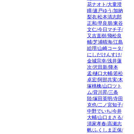
花ナオト/大童澄
瞳/速戸ゆう/加納
梨衣/松本清志郎
正和/早良朋/東谷
文仁/今日マチ子/
又吉直樹/飛松良
輔/芝浦晴海/江島
絵理/山崎コータ/
にしだけんすけ/
金城宗幸/浅井蓮
次/沢田新/降本
孟/樋口大輔/若松
卓宏/阿部共実/木
塚桃檎/山口ツト
ム/背川昇/三条
陸/塚田英明/寺田
克也/二ノ宮知子/
中野でいち/今井
大輔/山口まさる/
清家孝春/高瀬志
帆/ふくしま正保/