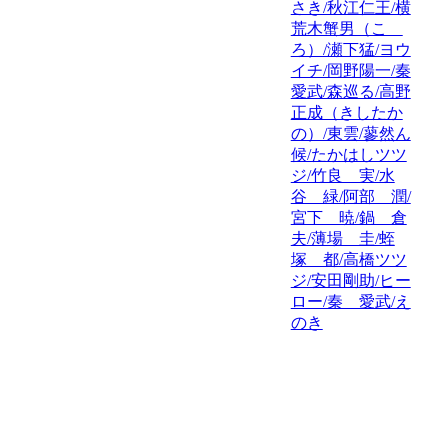
さき/秋江仁王/横
荒木蟹男（こゝ
ろ）/瀬下猛/ヨウ
イチ/岡野陽一/秦
愛武/森巡る/高野
正成（きしたか
の）/東雲/蓼然ん
候/たかはしツツ
ジ/竹良 実/水
谷 緑/阿部 潤/
宮下 暁/鍋 倉
夫/薄場 圭/蛭
塚 都/高橋ツツ
ジ/安田剛助/ヒー
ロー/秦 愛武/え
のき