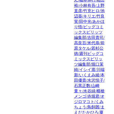
ん/福本伸行/相田
裕/小林有吾/上野
直彦/竹充ヒロ/池
辺葵/キリエ/竹良
実/田中光/あかほ
り悟/ビッグコミ
ックスピリッツ
編集部/吉田貴司/
高良百/米代恭/前
原タケル/若杉公
徳/週刊ビッグコ
ミックスピリッ
ツ編集部/堀口茉
純/イシイ渡/川端
新/いくえみ綾/本
田優貴/水沢悦子/
石黒正数/山崎
童々/水谷緑/横槍
メンゴ/赤堀君/オ
ジロマコト/くみ
ちょう/鳥飼茜/ま
えだたかひろ/夏