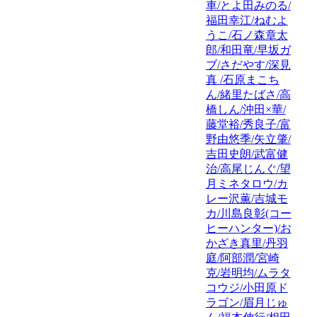
車/とよ田みのる/
福田幸江/ねむよ
うこ/石ノ森章太
郎/和田竜/早坂ガ
ブ/さだやす/深見
真 /石原まこち
ん/緒里たばさ/高
橋しん/沖田×華/
藤堂裕/秀良子/富
野由悠季/矢立肇/
吉田史朗/武富健
治/高尾じんぐ/望
月ミネタロウ/カ
レー沢薫/吉城モ
カ/川島良彰(コー
ヒーハンター)/お
かざき真里/丹羽
庭/阿部潤/宮崎
克/岩明均/ムラタ
コウジ/小田原ド
ラゴン/眉月じゅ