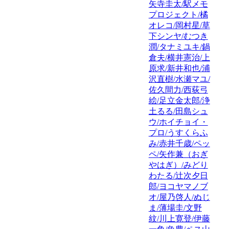
矢寺圭太/駅メモ
プロジェクト/橘
オレコ/岡村星/草
下シンヤ/むつき
潤/タナミユキ/鍋
倉夫/横井憲治/上
原求/新井和也/浦
沢直樹/水瀬マユ/
佐久間力/西荻弓
絵/足立金太郎/浄
土るる/田島シュ
ウ/ホイチョイ・
プロ/うすくらふ
み/赤井千歳/ペッ
ペ/矢作兼（おぎ
やはぎ）/みどり
わたる/辻次夕日
郎/ヨコヤマノブ
オ/屋乃啓人/ぬじ
ま/薄場圭/文野
紋/川上寛登/伊藤