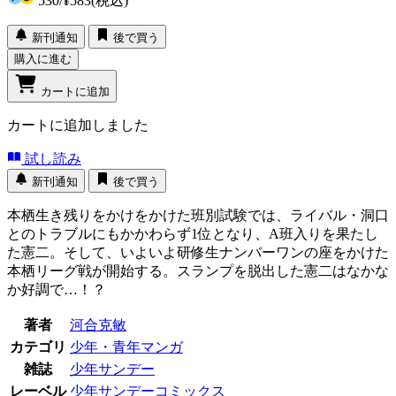
530
/
¥583
(税込)
新刊通知
後で買う
購入に進む
カートに追加
カートに追加しました
試し読み
新刊通知
後で買う
本栖生き残りをかけをかけた班別試験では、ライバル・洞口
とのトラブルにもかかわらず1位となり、A班入りを果たし
た憲二。そして、いよいよ研修生ナンバーワンの座をかけた
本栖リーグ戦が開始する。スランプを脱出した憲二はなかな
か好調で…！？
著者
河合克敏
カテゴリ
少年・青年マンガ
雑誌
少年サンデー
レーベル
少年サンデーコミックス