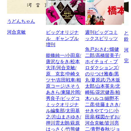
うどんちゃん
河合克敏
ビッグオリジナ
週刊ビッグコミ
と
ル ギャンブル
ックスピリッツ
鈴
増刊
魚戸おさむ/畑健
河
能條純一/小田扉/
二郎/高橋留美子/
完
唐沢なをき/松本
ホイチョイ・プ
大洋/河合克敏/
ロダクションズ/
原 克玄/中崎タ
のりつけ雅春/黒
ツヤ/吉田戦車/相
丸/夏原武/乃木坂
原コージ/さそう
太郎/山本英夫/北
あきら/東陽片岡/
崎拓/花沢健吾/柏
秀良子/ビッグコ
木ハルコ/細野不
ミックオリジナ
二彦/佐藤まさき/
ル編集部/太田基
せきやてつじ/小
之/片山まさゆき/
田扉/楳図かずお/
押川雲太朗/萩原
河合克敏/皆川亮
はっさく/竹熊健
二/青野春秋/ジョ