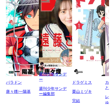
週刊少年サンデ
ー
パラドン
ドラゲミス
カ
と
週刊少年サンデ
唐々煙/一陽基
栗山ミヅキ
ー編集部
レ
完結
ゅ