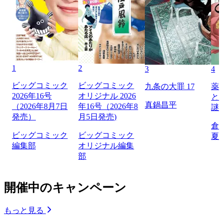
1
2
3
4
ビッグコミック
ビッグコミック
九条の大罪 17
薬
2026年16号
オリジナル 2026
と
真鍋昌平
（2026年8月7日
年16号（2026年8
謎
発売）
月5日発売)
倉
ビッグコミック
ビッグコミック
夏
編集部
オリジナル編集
部
開催中のキャンペーン
もっと見る