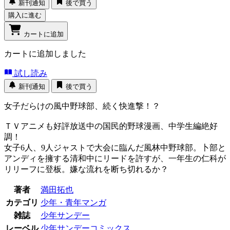
新刊通知
後で買う
購入に進む
カートに追加
カートに追加しました
試し読み
新刊通知
後で買う
女子だらけの風中野球部、続く快進撃！？
ＴＶアニメも好評放送中の国民的野球漫画、中学生編絶好
調！
女子6人、9人ジャストで大会に臨んだ風林中野球部。卜部と
アンディを擁する清和中にリードを許すが、一年生の仁科が
リリーフに登板。嫌な流れを断ち切れるか？
著者
満田拓也
カテゴリ
少年・青年マンガ
雑誌
少年サンデー
レーベル
少年サンデーコミックス