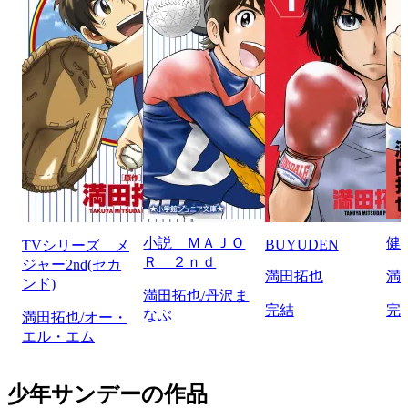
小説 ＭＡＪＯ
健
BUYUDEN
TVシリーズ メ
Ｒ ２ｎｄ
ジャー2nd(セカ
満田拓也
満
ンド)
満田拓也/丹沢ま
完結
完
なぶ
満田拓也/オー・
エル・エム
少年サンデーの作品