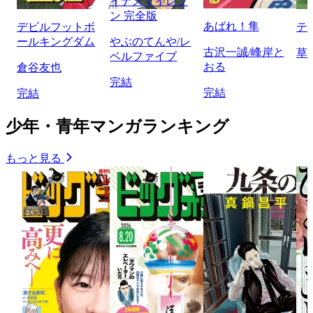
イナズマイレブ
ン 完全版
あばれ！隼
デビルフットボ
テ
ールキングダム
やぶのてんや/レ
古沢一誠/峰岸と
草
ベルファイブ
おる
倉谷友也
完結
完結
完結
少年・青年マンガランキング
もっと見る