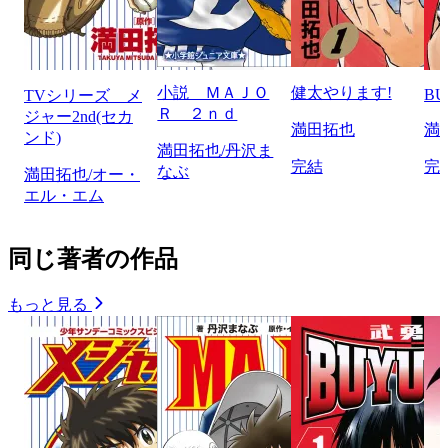
小説 ＭＡＪＯ
健太やります!
BU
TVシリーズ メ
Ｒ ２ｎｄ
ジャー2nd(セカ
満田拓也
満
ンド)
満田拓也/丹沢ま
完結
完
なぶ
満田拓也/オー・
エル・エム
同じ著者の作品
もっと見る