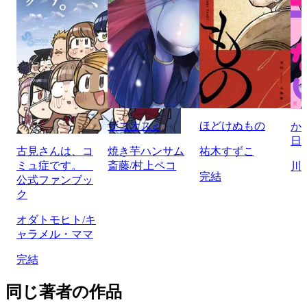
ザコオス♂
ほどけぬもの
か
日
古見さんは、コ
焼き芋ハンサム
祐木すずこ
ミュ症です。
斎藤/村上ペコ
川
完結
公式ファンブッ
ク
オダトモヒト/キ
ャラメル・ママ
完結
同じ著者の作品