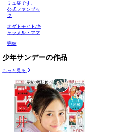
ミュ症です。
公式ファンブッ
ク
オダトモヒト/キ
ャラメル・ママ
完結
少年サンデーの作品
もっと見る