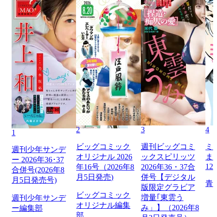
2
3
4
1
ビッグコミック
週刊ビッグコミ
ミ
週刊少年サンデ
オリジナル 2026
ックスピリッツ
ま
ー 2026年36･37
12
年16号（2026年8
2026年36・37合
合併号(2026年8
月5日発売)
併号【デジタル
月5日発売号)
青
版限定グラビア
ビッグコミック
増量｢東雲う
週刊少年サンデ
オリジナル編集
み」】（2026年8
ー編集部
部