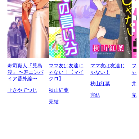
寿司職人『児島
ママ友は友達じ
ママ友は友達じ
フ
渡』 〜寿エンパ
ゃない！【マイ
ゃない！
ゃ
イア番外編〜
クロ】
秋山紅葉
井
せきやてつじ
秋山紅葉
完結
完
完結