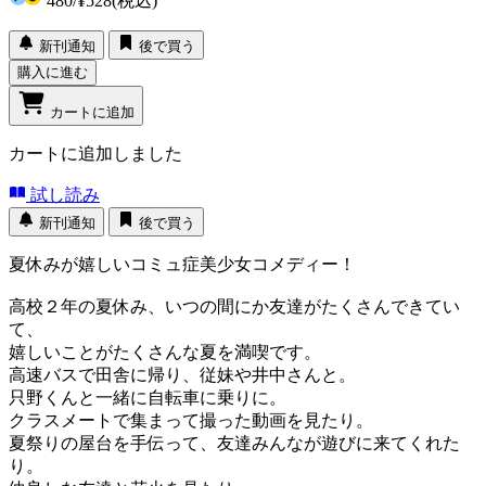
480
/
¥528
(税込)
新刊通知
後で買う
購入に進む
カートに追加
カートに追加しました
試し読み
新刊通知
後で買う
夏休みが嬉しいコミュ症美少女コメディー！
高校２年の夏休み、いつの間にか友達がたくさんできてい
て、
嬉しいことがたくさんな夏を満喫です。
高速バスで田舎に帰り、従妹や井中さんと。
只野くんと一緒に自転車に乗りに。
クラスメートで集まって撮った動画を見たり。
夏祭りの屋台を手伝って、友達みんなが遊びに来てくれた
り。