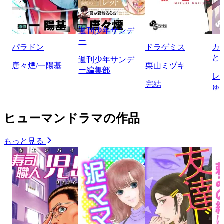
週刊少年サンデ
ー
パラドン
ドラゲミス
カ
と
週刊少年サンデ
唐々煙/一陽基
栗山ミヅキ
ー編集部
レ
完結
ゅ
ヒューマンドラマの作品
もっと見る