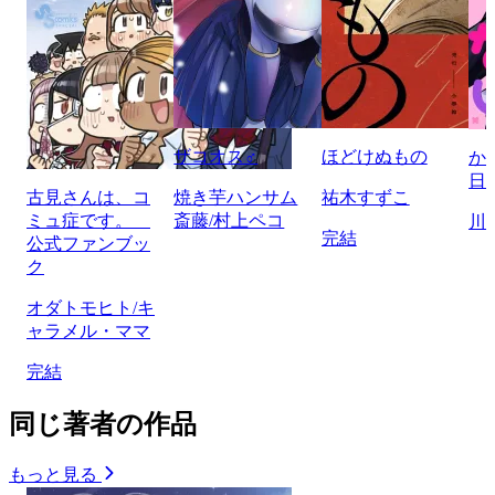
ザコオス♂
ほどけぬもの
か
日
古見さんは、コ
焼き芋ハンサム
祐木すずこ
ミュ症です。
斎藤/村上ペコ
川
完結
公式ファンブッ
ク
オダトモヒト/キ
ャラメル・ママ
完結
同じ著者の作品
もっと見る