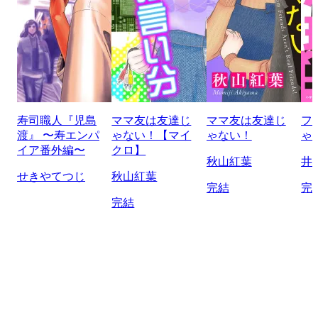
寿司職人『児島
ママ友は友達じ
ママ友は友達じ
フ
渡』 〜寿エンパ
ゃない！【マイ
ゃない！
ゃ
イア番外編〜
クロ】
秋山紅葉
井
せきやてつじ
秋山紅葉
完結
完
完結