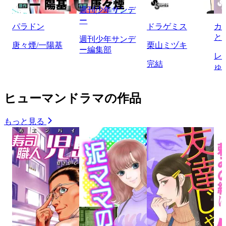
週刊少年サンデ
ー
パラドン
ドラゲミス
カ
と
週刊少年サンデ
唐々煙/一陽基
栗山ミヅキ
ー編集部
レ
完結
ゅ
ヒューマンドラマの作品
もっと見る