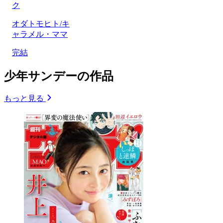
ク
オダトモヒト/キ
ャラメル・ママ
完結
少年サンデーの作品
もっと見る