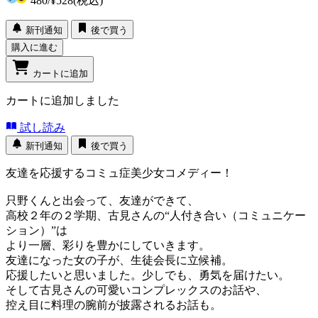
480
/
¥528
(税込)
新刊通知
後で買う
購入に進む
カートに追加
カートに追加しました
試し読み
新刊通知
後で買う
友達を応援するコミュ症美少女コメディー！
只野くんと出会って、友達ができて、
高校２年の２学期、古見さんの“人付き合い（コミュニケー
ション）”は
より一層、彩りを豊かにしていきます。
友達になった女の子が、生徒会長に立候補。
応援したいと思いました。少しでも、勇気を届けたい。
そして古見さんの可愛いコンプレックスのお話や、
控え目に料理の腕前が披露されるお話も。