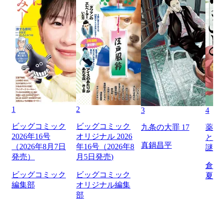
1
2
3
4
ビッグコミック
ビッグコミック
九条の大罪 17
薬
2026年16号
オリジナル 2026
と
真鍋昌平
（2026年8月7日
年16号（2026年8
謎
発売）
月5日発売)
倉
ビッグコミック
ビッグコミック
夏
編集部
オリジナル編集
部