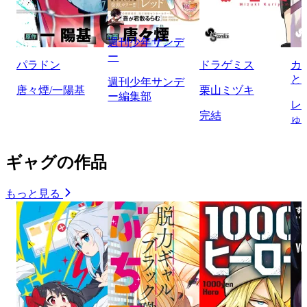
週刊少年サンデ
ー
パラドン
ドラゲミス
カ
と
週刊少年サンデ
唐々煙/一陽基
栗山ミヅキ
ー編集部
レ
完結
ゅ
ギャグの作品
もっと見る