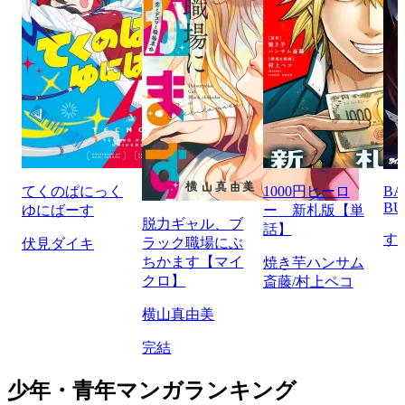
てくのぱにっく
1000円ヒーロ
BA
BU
ゆにばーす
ー 新札版【単
脱力ギャル、ブ
話】
す
ラック職場にぶ
伏見ダイキ
ちかます【マイ
焼き芋ハンサム
クロ】
斎藤/村上ペコ
横山真由美
完結
少年・青年マンガランキング