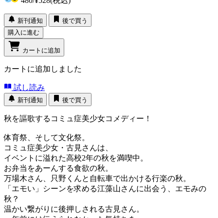
480
/
¥528
(税込)
新刊通知
後で買う
購入に進む
カートに追加
カートに追加しました
試し読み
新刊通知
後で買う
秋を謳歌するコミュ症美少女コメディー！
体育祭、そして文化祭。
コミュ症美少女・古見さんは、
イベントに溢れた高校2年の秋を満喫中。
お弁当をあーんする食欲の秋。
万場木さん、只野くんと自転車で出かける行楽の秋。
「エモい」シーンを求める江藻山さんに出会う、エモみの
秋？
温かい繋がりに後押しされる古見さん。