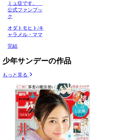
ミュ症です。
公式ファンブッ
ク
オダトモヒト/キ
ャラメル・ママ
完結
少年サンデーの作品
もっと見る