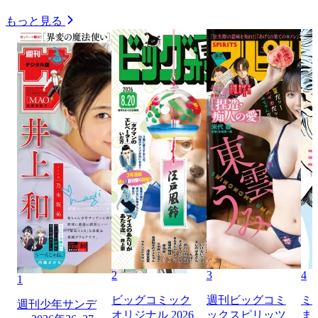
もっと見る
2
3
4
1
ビッグコミック
週刊ビッグコミ
ミ
週刊少年サンデ
オリジナル 2026
ックスピリッツ
ま