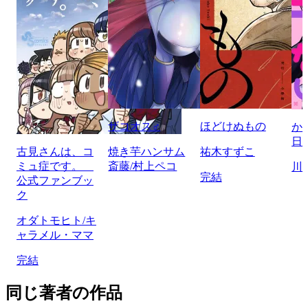
ザコオス♂
ほどけぬもの
か
日
古見さんは、コ
焼き芋ハンサム
祐木すずこ
ミュ症です。
斎藤/村上ペコ
川
完結
公式ファンブッ
ク
オダトモヒト/キ
ャラメル・ママ
完結
同じ著者の作品